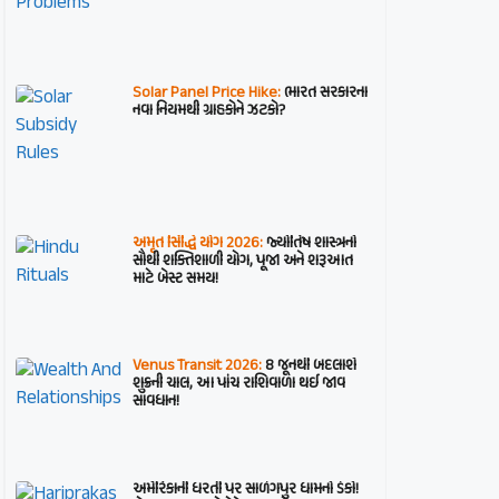
Solar Panel Price Hike:
ભારત સરકારના
નવા નિયમથી ગ્રાહકોને ઝટકો?
અમૃત સિદ્ધિ યોગ 2026:
જ્યોતિષ શાસ્ત્રનો
સૌથી શક્તિશાળી યોગ, પૂજા અને શરૂઆત
માટે બેસ્ટ સમય!
Venus Transit 2026:
8 જૂનથી બદલાશે
શુક્રની ચાલ, આ પાંચ રાશિવાળા થઈ જાવ
સાવધાન!
અમેરિકાની ધરતી પર સાળંગપુર ધામનો ડંકો!