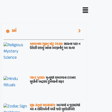
ધર્મ
અમરનાથ ગુફાનું મોટું રહસ્ય:
સાયન્સ પણ ન
ઉકેલી શક્યું બાબા બરફાનીનું આ સત્ય!
ગરુડ પુરાણ:
મૃત્યુથી યમરાજના દરબાર
સુધીની અદ્રશ્ય દુનિયાની સફર
શુક્ર-કેતુનો મહાસંયોગ:
આગામી 4 જુલાઈથી
આ 4 રાશિઓની વધી જશે મુશ્કેલીઓ!