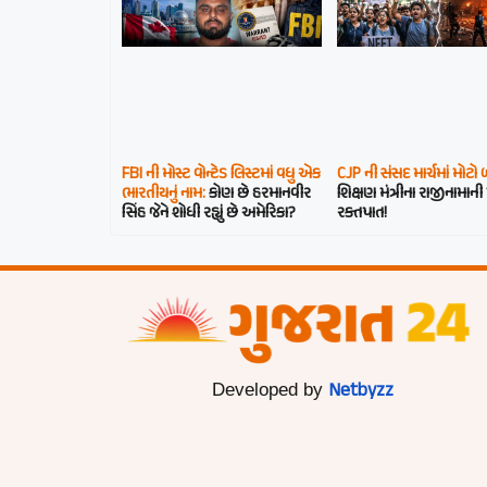
FBI ની મોસ્ટ વોન્ટેડ લિસ્ટમાં વધુ એક
CJP ની સંસદ માર્ચમાં મોટો
ભારતીયનું નામ:
કોણ છે હરમાનવીર
શિક્ષણ મંત્રીના રાજીનામાની
સિંહ જેને શોધી રહ્યું છે અમેરિકા?
રક્તપાત!
Netbyzz
Developed by