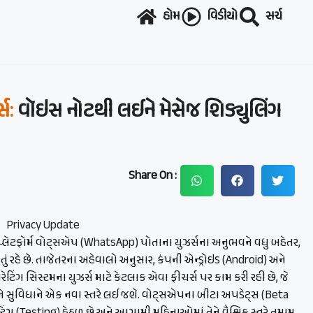
હોમ
વિડીયો
સર્ચ
સ:
વૉઇસ નોટથી લઈને મેસેજ શિડ્યુલિંગ
Share On :
 પ્લેટફોર્મ વોટ્સએપ (WhatsApp) પોતાના યુઝર્સના અનુભવને વધુ બહેતર,
ં રહે છે. તાજેતરના અહેવાલો અનુસાર, કંપની એન્ડ્રોઇડ (Android) અને
 સિસ્ટમના યુઝર્સ માટે કેટલાક એવા ફીચર્સ પર કામ કરી રહી છે, જે
અને સુવિધાને એક નવા સ્તરે લઈ જશે. વોટ્સએપના બીટા અપડેટ્સ (Beta