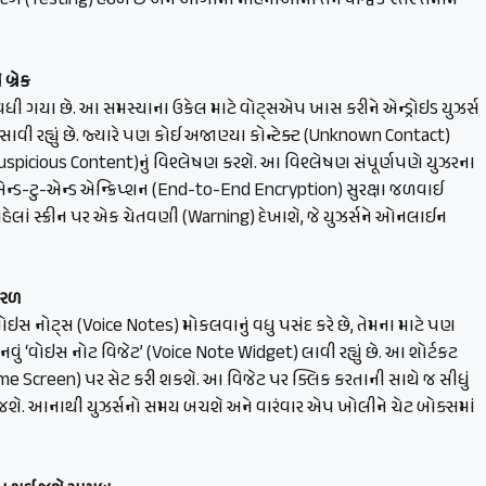
સ્ટિંગ (Testing) હેઠળ છે અને આગામી મહિનાઓમાં તેને વૈશ્વિક સ્તરે તમામ
બ્રેક
ી ગયા છે. આ સમસ્યાના ઉકેલ માટે વોટ્સએપ ખાસ કરીને એન્ડ્રોઇડ યુઝર્સ
સાવી રહ્યું છે. જ્યારે પણ કોઈ અજાણ્યા કોન્ટેક્ટ (Unknown Contact)
 (Suspicious Content)નું વિશ્લેષણ કરશે. આ વિશ્લેષણ સંપૂર્ણપણે યુઝરના
્ડ-ટુ-એન્ડ એન્ક્રિપ્શન (End-to-End Encryption) સુરક્ષા જળવાઈ
ે પહેલાં સ્ક્રીન પર એક ચેતવણી (Warning) દેખાશે, જે યુઝર્સને ઓનલાઈન
સરળ
ોઇસ નોટ્સ (Voice Notes) મોકલવાનું વધુ પસંદ કરે છે, તેમના માટે પણ
નવું ‘વોઇસ નોટ વિજેટ’ (Voice Note Widget) લાવી રહ્યું છે. આ શોર્ટકટ
ome Screen) પર સેટ કરી શકશે. આ વિજેટ પર ક્લિક કરતાની સાથે જ સીધું
લી જશે. આનાથી યુઝર્સનો સમય બચશે અને વારંવાર એપ ખોલીને ચેટ બોક્સમાં