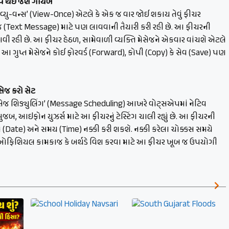
ોઆપ થઈ જશે ગાયબ
‘વ્યુ-વન્સ’ (View-Once) એટલે કે એક જ વાર જોઈ શકાય તેવું ફીચર
સેજ (Text Message) માટે પણ લાવવાની તૈયારી કરી રહી છે. આ ફીચરની
 આવી રહી છે. આ ફીચર હેઠળ, સામેવાળી વ્યક્તિ મેસેજને એકવાર વાંચશે એટલે
 ગુપ્ત મેસેજને કોઈ ફોરવર્ડ (Forward), કોપી (Copy) કે સેવ (Save) પણ
સેજ કરો સેટ
‘મેસેજ શિડ્યુલિંગ’ (Message Scheduling) આખરે વોટ્સએપમાં નેટિવ
મુજબ, આઇફોન યુઝર્સ માટે આ ફીચરનું ટેસ્ટિંગ ચાલી રહ્યું છે. આ ફીચરની
(Date) અને સમય (Time) નક્કી કરી શકશે. નક્કી કરેલા ચોક્કસ સમયે
ઓફિશિયલ કામકાજ કે બર્થડે વિશ કરવા માટે આ ફીચર ખૂબ જ ઉપયોગી