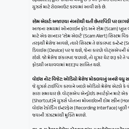
Updates) દ્વારા જાણવા મળ્યું છે કે આ ફીચર્સ હાલમાં ટે
યુઝર્સ માટે રોલઆઉટ કરવામાં આવી શકે છે.
સ્કેમ એલર્ટ: અજાણ્યા નંબરોથી થતી છેતરપિંડી પર લાગશે 
આજના સમયમાં ઓનલાઈન ફ્રોડ અને સ્કેમ (Scam) ખૂબ વધ
માટે એક શાનદાર ‘સ્કેમ એલર્ટ’ (Scam Alert) સિસ્ટમ વિક
તરફથી મેસેજ આવશે, ત્યારે સિસ્ટમ તે શંકાસ્પદ કન્ટેન્ટ
ડિવાઇસ (Device) પર જ થશે, જેના કારણે વોટ્સએપની એન
રહેશે. જો મેસેજ શંકાસ્પદ જણાશે, તો યુઝર ચેટ શરૂ કરે ત
ફ્રોડથી બચાવવામાં મદદરૂપ સાબિત થશે.
વોઇસ નોટ વિજેટ: ઓડિયો મેસેજ મોકલવાનું બનશે વધુ 
જે યુઝર્સ ટાઈપિંગ કરવાને બદલે ઓડિયો મેસેજ એટલે કે વ
સારા સમાચાર છે. વોટ્સએપ એન્ડ્રોઇડ સ્માર્ટફોન માટે એક 
(Shortcut)ને યુઝર્સ પોતાના મોબાઈલની હોમ સ્ક્રીન (H
વોઇસ રેકોર્ડિંગ ઇન્ટરફેસ (Recording Interface) ખૂ
જવાની ઝંઝટમાંથી મુક્તિ મળશે.