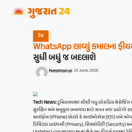
ટેક
WhatsApp લાવ્યું કમાલના ફીચર્
સુધી બધું જ બદલાશે
Published on:
23 June, 2026
Hetal Karnal
Tech News:
દુનિયાભરમાં સૌથી વધુ લોકપ્રિય મેસેજિંગ
સુરક્ષિત અને અનુકૂળ બનાવવા માટે સતત નવા પ્રયોગો કરતુ
આઇફોન (iPhone) એટલે કે આઇઓએસ (iOS) બંને ઓપરેટિંગ
ડિજિટલ પ્રાઇવસી (Privacy), સિક્યોરિટી (Security) 