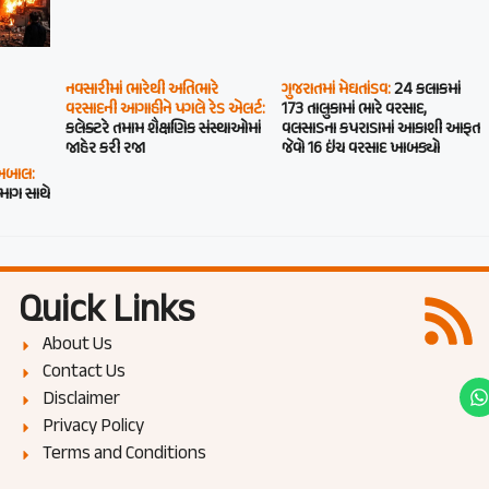
નવસારીમાં ભારેથી અતિભારે
ગુજરાતમાં મેઘતાંડવ:
24 કલાકમાં
વરસાદની આગાહીને પગલે રેડ એલર્ટ:
173 તાલુકામાં ભારે વરસાદ,
કલેક્ટરે તમામ શૈક્ષણિક સંસ્થાઓમાં
વલસાડના કપરાડામાં આકાશી આફત
જાહેર કરી રજા
જેવો 16 ઇંચ વરસાદ ખાબક્યો
 બબાલ:
 માગ સાથે
Quick Links
About Us
Contact Us
Disclaimer
Privacy Policy
Terms and Conditions