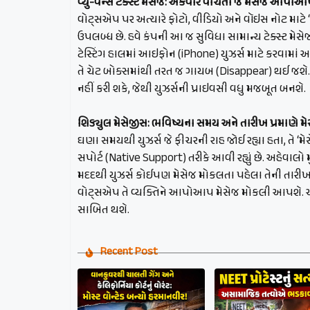
વ્યુ-વન્સ ટેક્સ્ટ મેસેજ: એકવાર વાંચતા જ મેસેજ આપ
વોટ્સએપ પર અત્યારે ફોટો, વીડિયો અને વૉઇસ નોટ માટે 
ઉપલબ્ધ છે. હવે કંપની આ જ સુવિધા સામાન્ય ટેક્સ્ટ મે
ટેસ્ટિંગ હાલમાં આઇફોન (iPhone) યુઝર્સ માટે કરવામાં
તે ચેટ બોક્સમાંથી તરત જ ગાયબ (Disappear) થઈ જશે. આ
નહીં કરી શકે, જેથી યુઝર્સની પ્રાઇવસી વધુ મજબૂત બનશે.
શિડ્યુલ મેસેજીસ: ભવિષ્યના સમય અને તારીખ પ્રમાણે મે
ઘણા સમયથી યુઝર્સ જે ફીચરની રાહ જોઈ રહ્યા હતા, તે 
સપોર્ટ (Native Support) તરીકે આવી રહ્યું છે. અહેવાલો 
મદદથી યુઝર્સ કોઈપણ મેસેજ મોકલતા પહેલા તેની તારીખ 
વોટ્સએપ તે વ્યક્તિને આપોઆપ મેસેજ મોકલી આપશે. 
સાબિત થશે.
Recent Post