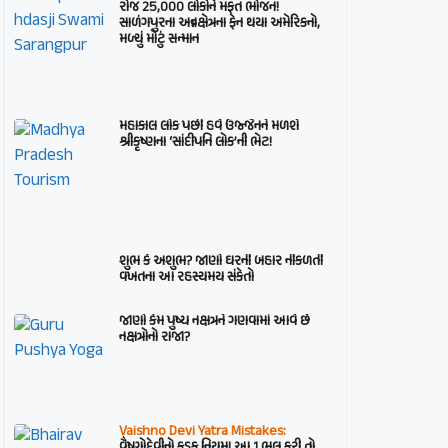
રોજ 25,000 લોકોને મફત ભોજન!
સાળંગપુરના અન્નક્ષેત્રના ફેન થયા અમેરિકનો,
મળ્યું મોટું સન્માન
મહાકાલ લોક પછી હવે ઉજ્જૈનને મળશે
શ્રીકૃષ્ણના ‘સાંદીપનિ લોક’ની ભેટ!
શુભ કે અશુભ? જાણો ઘરની બહાર નીકળતી
વખતના આ રહસ્યમય સંકેતો
જાણો કેમ પુષ્ય નક્ષત્રને ગણવામાં આવે છે
નક્ષત્રોનો રાજા?
Vaishno Devi Yatra Mistakes:
વૈષ્ણોદેવીનો કડક નિયમ! આ 1 ભૂલ કરી તો