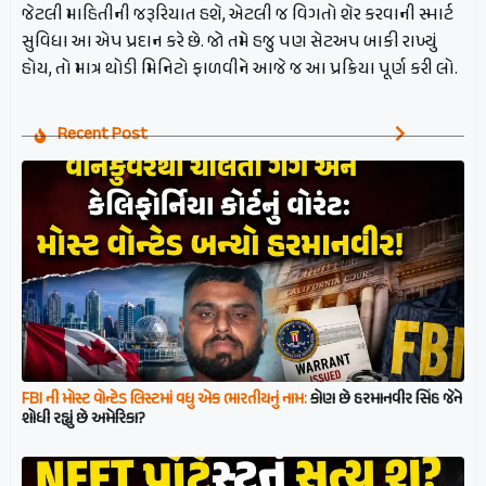
જેટલી માહિતીની જરૂરિયાત હશે, એટલી જ વિગતો શેર કરવાની સ્માર્ટ
સુવિધા આ એપ પ્રદાન કરે છે. જો તમે હજુ પણ સેટઅપ બાકી રાખ્યું
હોય, તો માત્ર થોડી મિનિટો ફાળવીને આજે જ આ પ્રક્રિયા પૂર્ણ કરી લો.
Recent Post
FBI ની મોસ્ટ વોન્ટેડ લિસ્ટમાં વધુ એક ભારતીયનું નામ:
કોણ છે હરમાનવીર સિંહ જેને
શોધી રહ્યું છે અમેરિકા?