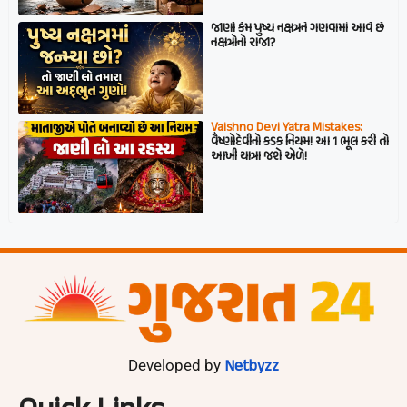
જાણો કેમ પુષ્ય નક્ષત્રને ગણવામાં આવે છે
નક્ષત્રોનો રાજા?
Vaishno Devi Yatra Mistakes:
વૈષ્ણોદેવીનો કડક નિયમ! આ 1 ભૂલ કરી તો
આખી યાત્રા જશે એળે!
Netbyzz
Developed by