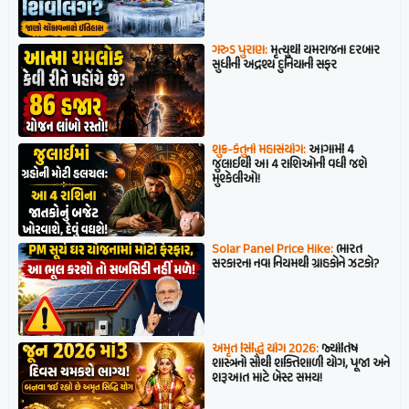
ગરુડ પુરાણ:
મૃત્યુથી યમરાજના દરબાર
સુધીની અદ્રશ્ય દુનિયાની સફર
શુક્ર-કેતુનો મહાસંયોગ:
આગામી 4
જુલાઈથી આ 4 રાશિઓની વધી જશે
મુશ્કેલીઓ!
Solar Panel Price Hike:
ભારત
સરકારના નવા નિયમથી ગ્રાહકોને ઝટકો?
અમૃત સિદ્ધિ યોગ 2026:
જ્યોતિષ
શાસ્ત્રનો સૌથી શક્તિશાળી યોગ, પૂજા અને
શરૂઆત માટે બેસ્ટ સમય!