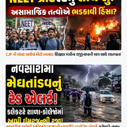
CJP ની સંસદ માર્ચમાં મોટો બબાલ:
શિક્ષણ મંત્રીના રાજીનામાની માગ સાથે રક્તપાત!