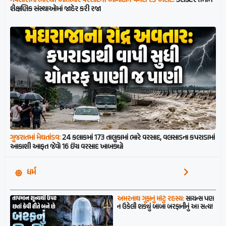
નવસારીમાં ભારેથી અતિભારે વરસાદની આગાહીને પગલે રેડ એલર્ટ:
કલેક્ટરે તમામ
શૈક્ષણિક સંસ્થાઓમાં જાહેર કરી રજા
ગુજરાતમાં મેઘતાંડવ:
24 કલાકમાં 173 તાલુકામાં ભારે વરસાદ, વલસાડના કપરાડામાં
આકાશી આફત જેવો 16 ઇંચ વરસાદ ખાબક્યો
ધર્મ
અમરનાથ ગુફાનું મોટું રહસ્ય:
સાયન્સ પણ
ન ઉકેલી શક્યું બાબા બરફાનીનું આ સત્ય!