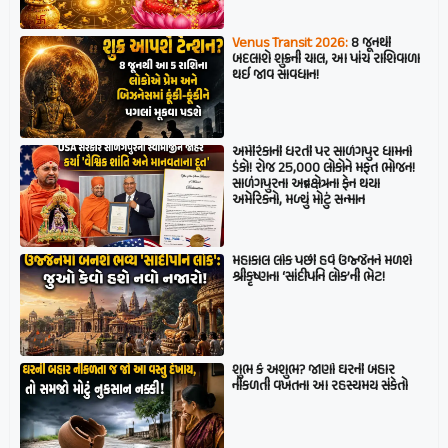
Venus Transit 2026:
8 જૂનથી
બદલાશે શુક્રની ચાલ, આ પાંચ રાશિવાળા
થઈ જાવ સાવધાન!
અમેરિકાની ધરતી પર સાળંગપુર ધામનો
ડંકો! રોજ 25,000 લોકોને મફત ભોજન!
સાળંગપુરના અન્નક્ષેત્રના ફેન થયા
અમેરિકનો, મળ્યું મોટું સન્માન
મહાકાલ લોક પછી હવે ઉજ્જૈનને મળશે
શ્રીકૃષ્ણના ‘સાંદીપનિ લોક’ની ભેટ!
શુભ કે અશુભ? જાણો ઘરની બહાર
નીકળતી વખતના આ રહસ્યમય સંકેતો