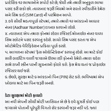
પ્રાદેશિક ૧૨ ભાષાઓને સપોર્ટ કરે છે, જેથી તમે તમારી અનુકૂળ ભાષા
પસંદ કરી શકો છો. ત્યારબાદ જરૂરી નિયમો અને શરતો સ્વીકારીને કેમેરા
અને સિમ કાર્ડ (SIM Card) ની પરમિશન આપો.
૩. હવે સૌથી મહત્વપૂર્ણ સ્ટેપમાં, તમારે તમારો ૧૨ આંકડાનો આધાર
નંબર (Aadhaar Number) દાખલ કરવાનો રહેશે.
૪. ત્યારબાદ એપ તમારા ફોનમાં રહેલા રજિસ્ટર્ડ મોબાઈલ નંબર વાળા
સિમ સ્લોટને પસંદ કરવાનું કહેશે. સાચો સિમ પસંદ કરતા જ એપ
ઓટોમેટિક વેરિફિકેશન પ્રક્રિયા પૂર્ણ કરશે.
૫. આગળના સ્ટેપમાં ‘ફેસ ઓથેન્ટિકેશન’ કરવાનું રહેશે. આ માટે કોઈ
સારી લાઈટિંગ વાળી જગ્યાએ ઊભા રહી ફોનનો કેમેરો તમારા ચહેરા
સામે રાખી સ્ક્રીન પરની સૂચનાઓ ફોલો કરો. ફેસ મેચ થતાં જ પ્રોફાઈલ
રજિસ્ટર થઈ જશે.
૬. છેલ્લે, સુરક્ષા માટે ૬ આંકડાનો પિન (PIN) સેટ કરો. ભવિષ્યમાં એપ
ખોલવા માટે આ પિન જરૂરી બનશે.
ડેટા સુરક્ષામાં મોટો ફાયદો
આ નવી એપની સૌથી મોટી ખાસિયત એ છે કે હવે યુઝર્સે કોઈ પણ
જગ્યાએ પોતાની પૂરેપૂરી વિગતો શેર કરવાની જરૂર નહીં પડે. જ્યાં