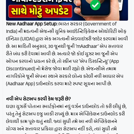
New Aadhaar App Setup:
ભારત સરકાર (Government of
India) ની મહત્વની એજન્સી યુનિક આઇડેન્ટિફિકેશન ઓથોરિટી ઓફ
ઇન્ડિયા (UIDAI) દ્વારા એક અગત્યની એડવાઇઝરી જાહેર કરવામાં આવી
છે. આ માહિતી અનુસાર, ૩૦ જૂનથી જૂની ‘mAadhaar’ એપ સત્તાવાર
રીતે બંધ કરી દેવામાં આવી છે. અત્યારે જો કોઈ યુઝર આ જૂની એપ
ઓપન કરવાનો પ્રયત્ન કરે છે, તો સ્ક્રીન પર ‘એપ ડિસ્કન્ટિન્યુ’ (App
Discontinued) નો મેસેજ જોવા મળી રહ્યો છે. એજન્સીએ તમામ
નાગરિકોને જૂની એપના સ્થાને સરકારે લોન્ચ કરેલી નવી આધાર એપ
(Aadhaar App) ડાઉનલોડ કરવા માટે સ્પષ્ટ સૂચના આપી છે.
નવી એપ સેટઅપ કરવી કેમ જરૂરી છે?
ઘણા યુઝર્સે પોતાના સ્માર્ટફોનમાં નવું વર્ઝન ડાઉનલોડ તો કરી લીધું છે,
પરંતુ તેનું સેટઅપ હજુ બાકી રાખ્યું છે. માત્ર એપ્લિકેશન ડાઉનલોડ કરી
લેવાથી કામ પૂરું થતું નથી. જ્યાં સુધી તમે આ નવી એપ્લિકેશનને
યોગ્ય અને સત્તાવાર પ્રક્રિયા દ્વારા સેટઅપ નહીં કરો, ત્યાં સુધી તમે