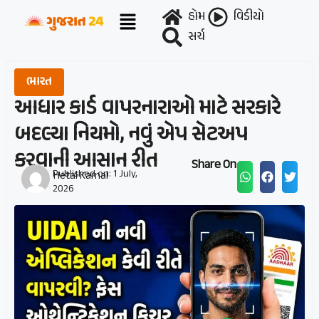
હોમ
વિડીયો
સર્ચ
ભારત
આધાર કાર્ડ વાપરનારાઓ માટે સરકારે
બદલ્યા નિયમો, નવું એપ સેટઅપ
કરવાની આસાન રીત
Share On :
Published on:
1 July,
Hetal Karnal
2026