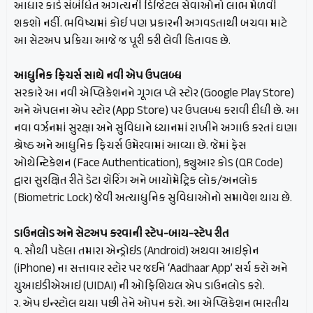
આધાર કાર્ડ સંબંધિત અગત્યની ડિજિટલ સેવાઓનો લાભ મેળવી
શકશો નહીં. ભવિષ્યમાં કોઈ પણ પ્રકારની અગવડતાથી બચવા માટે
આ સેટઅપ પ્રક્રિયા આજે જ પૂરી કરી લેવી હિતાવહ છે.
આધુનિક ફિચર્સ સાથે નવી એપ ઉપલબ્ધ
સરકારે આ નવી એપ્લિકેશનને ગૂગલ પ્લે સ્ટોર (Google Play Store)
અને એપલના એપ સ્ટોર (App Store) પર ઉપલબ્ધ કરાવી દીધી છે. આ
નવા વર્ઝનમાં સુરક્ષા અને સુવિધાને ધ્યાનમાં રાખીને અગાઉ કરતાં ઘણા
શ્રેષ્ઠ અને આધુનિક ફિચર્સ ઉમેરવામાં આવ્યા છે. જેમાં ફેસ
ઓથેન્ટિકેશન (Face Authentication), ક્યુઆર કોડ (QR Code)
દ્વારા સુરક્ષિત રીતે ડેટા શેરિંગ અને બાયોમેટ્રિક લોક/અનલોક
(Biometric Lock) જેવી અત્યાધુનિક સુવિધાઓનો સમાવેશ થાય છે.
ડાઉનલોડ અને સેટઅપ કરવાની સ્ટેપ-બાય-સ્ટેપ રીત
૧. સૌથી પહેલા તમારા એન્ડ્રોઇડ (Android) અથવા આઇફોન
(iPhone) ના સત્તાવાર સ્ટોર પર જઈને ‘Aadhaar App’ સર્ચ કરો અને
યુઆઇડીએઆઇ (UIDAI) ની ઓફિશિયલ એપ ડાઉનલોડ કરો.
૨. એપ ઇન્સ્ટોલ થયા પછી તેને ઓપન કરો. આ એપ્લિકેશન ભારતીય