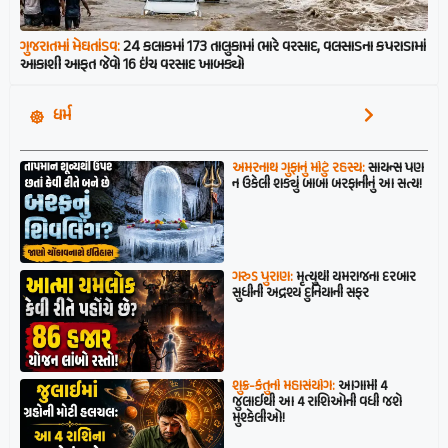
ગુજરાતમાં મેઘતાંડવ:
24 કલાકમાં 173 તાલુકામાં ભારે વરસાદ, વલસાડના કપરાડામાં
આકાશી આફત જેવો 16 ઇંચ વરસાદ ખાબક્યો
ધર્મ
અમરનાથ ગુફાનું મોટું રહસ્ય:
સાયન્સ પણ
ન ઉકેલી શક્યું બાબા બરફાનીનું આ સત્ય!
ગરુડ પુરાણ:
મૃત્યુથી યમરાજના દરબાર
સુધીની અદ્રશ્ય દુનિયાની સફર
શુક્ર-કેતુનો મહાસંયોગ:
આગામી 4
જુલાઈથી આ 4 રાશિઓની વધી જશે
મુશ્કેલીઓ!