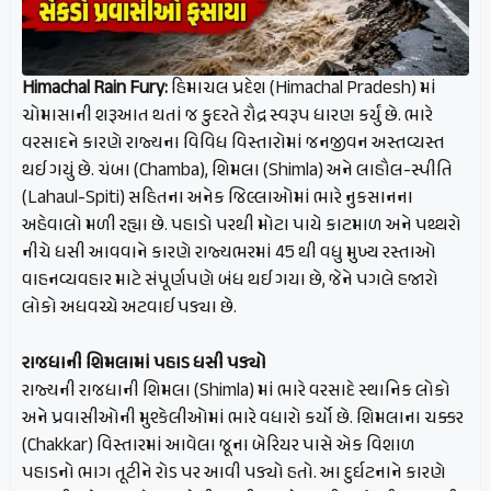
Himachal Rain Fury:
હિમાચલ પ્રદેશ (Himachal Pradesh) માં
ચોમાસાની શરૂઆત થતાં જ કુદરતે રૌદ્ર સ્વરૂપ ધારણ કર્યું છે. ભારે
વરસાદને કારણે રાજ્યના વિવિધ વિસ્તારોમાં જનજીવન અસ્તવ્યસ્ત
થઈ ગયું છે. ચંબા (Chamba), શિમલા (Shimla) અને લાહૌલ-સ્પીતિ
(Lahaul-Spiti) સહિતના અનેક જિલ્લાઓમાં ભારે નુકસાનના
અહેવાલો મળી રહ્યા છે. પહાડો પરથી મોટા પાયે કાટમાળ અને પથ્થરો
નીચે ધસી આવવાને કારણે રાજ્યભરમાં 45 થી વધુ મુખ્ય રસ્તાઓ
વાહનવ્યવહાર માટે સંપૂર્ણપણે બંધ થઈ ગયા છે, જેને પગલે હજારો
લોકો અધવચ્ચે અટવાઈ પડ્યા છે.
રાજધાની શિમલામાં પહાડ ધસી પડ્યો
રાજ્યની રાજધાની શિમલા (Shimla) માં ભારે વરસાદે સ્થાનિક લોકો
અને પ્રવાસીઓની મુશ્કેલીઓમાં ભારે વધારો કર્યો છે. શિમલાના ચક્કર
(Chakkar) વિસ્તારમાં આવેલા જૂના બેરિયર પાસે એક વિશાળ
પહાડનો ભાગ તૂટીને રોડ પર આવી પડ્યો હતો. આ દુર્ઘટનાને કારણે