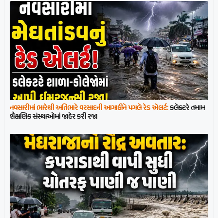
નવસારીમાં ભારેથી અતિભારે વરસાદની આગાહીને પગલે રેડ એલર્ટ:
કલેક્ટરે તમામ
શૈક્ષણિક સંસ્થાઓમાં જાહેર કરી રજા