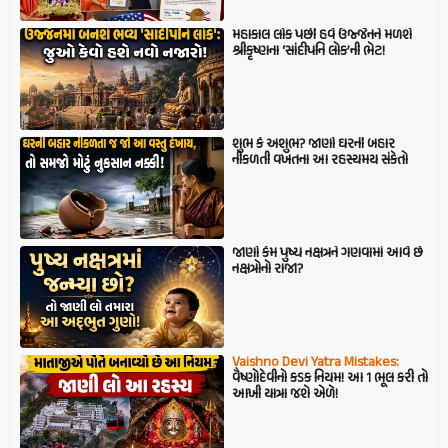
મહાકાલ લોક પછી હવે ઉજ્જૈનને મળશે
શ્રીકૃષ્ણના ‘સાંદીપનિ લોક’ની ભેટ!
શુભ કે અશુભ? જાણો ઘરની બહાર
નીકળતી વખતના આ રહસ્યમય સંકેતો
જાણો કેમ પુષ્ય નક્ષત્રને ગણવામાં આવે છે
નક્ષત્રોનો રાજા?
Vaishno Devi Yatra Mistakes:
વૈષ્ણોદેવીનો કડક નિયમ! આ 1 ભૂલ કરી તો
આખી યાત્રા જશે એળે!