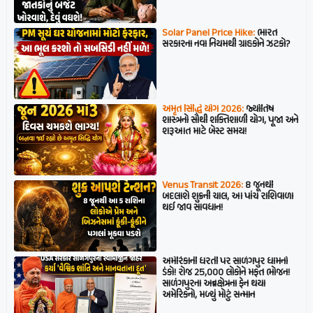
Solar Panel Price Hike:
ભારત
સરકારના નવા નિયમથી ગ્રાહકોને ઝટકો?
અમૃત સિદ્ધિ યોગ 2026:
જ્યોતિષ
શાસ્ત્રનો સૌથી શક્તિશાળી યોગ, પૂજા અને
શરૂઆત માટે બેસ્ટ સમય!
Venus Transit 2026:
8 જૂનથી
બદલાશે શુક્રની ચાલ, આ પાંચ રાશિવાળા
થઈ જાવ સાવધાન!
અમેરિકાની ધરતી પર સાળંગપુર ધામનો
ડંકો! રોજ 25,000 લોકોને મફત ભોજન!
સાળંગપુરના અન્નક્ષેત્રના ફેન થયા
અમેરિકનો, મળ્યું મોટું સન્માન