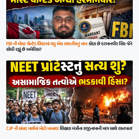
FBI ની મોસ્ટ વોન્ટેડ લિસ્ટમાં વધુ એક ભારતીયનું નામ:
કોણ છે હરમાનવીર સિંહ જેને
શોધી રહ્યું છે અમેરિકા?
CJP ની સંસદ માર્ચમાં મોટો બબાલ:
શિક્ષણ મંત્રીના રાજીનામાની માગ સાથે રક્તપાત!