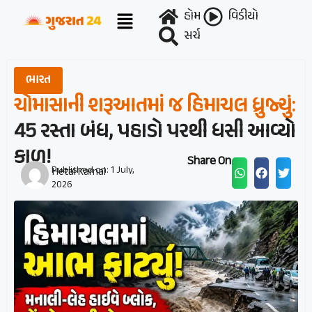
હોમ
વિડીયો
સર્ચ
ભારત
ચોમાસાની શરૂઆતમાં જ હિમાચલ ધ્રુજ્યું:
45 રસ્તા બંધ, પહાડો પરથી ધસી આવ્યો
કાળ!
Share On :
Published on:
1 July,
Hetal Karnal
2026