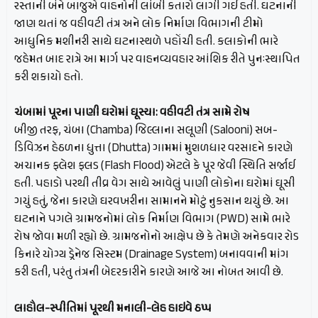
રસ્તાની બંને બાજુએ વાહનોની લાંબી કતારો લાગી ગઈ હતી. ઘટનાની
જાણ થતાં જ વહીવટી તંત્ર અને લોક નિર્માણ વિભાગની ટીમો
આધુનિક મશીનરી સાથે ઘટનાસ્થળે પહોંચી હતી. કલાકોની ભારે
જહેમત બાદ રાત્રે આ માર્ગ પર વાહનવ્યવહાર આંશિક રીતે પુનઃસ્થાપિત
કરી શકાયો હતો.
ચંબામાં પૂરના પાણી ઘરોમાં ઘૂસ્યા: વહીવટી તંત્ર સામે રોષ
બીજી તરફ, ચંબા (Chamba) જિલ્લાના સલૂણી (Salooni) સબ-
ડિવિઝન હેઠળના ધુત્તા (Dhutta) ગામમાં મુશળધાર વરસાદને કારણે
અચાનક ફ્લેશ ફ્લડ (Flash Flood) એટલે કે પૂર જેવી સ્થિતિ સર્જાઈ
હતી. પહાડો પરથી તીવ્ર વેગ સાથે આવેલું પાણી લોકોના ઘરોમાં ઘૂસી
ગયું હતું, જેના કારણે ઘરવખરીના સામાનને મોટું નુકસાન થયું છે. આ
ઘટનાને પગલે ગ્રામજનોમાં લોક નિર્માણ વિભાગ (PWD) સામે ભારે
રોષ જોવા મળી રહ્યો છે. ગ્રામજનોનો આક્ષેપ છે કે તેમણે અનેકવાર રોડ
કિનારે યોગ્ય ડ્રેનેજ સિસ્ટમ (Drainage System) બનાવવાની માંગ
કરી હતી, પરંતુ તંત્રની બેદરકારીને કારણે આજે આ નોબત આવી છે.
લાહૌલ-સ્પીતિમાં પૂરથી મનાલી-લેહ હાઇવે ઠપ્પ