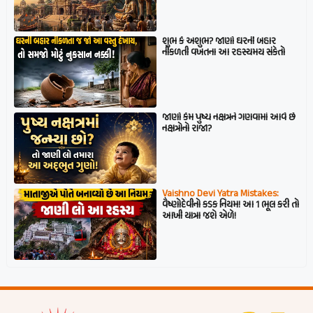
શુભ કે અશુભ? જાણો ઘરની બહાર
નીકળતી વખતના આ રહસ્યમય સંકેતો
જાણો કેમ પુષ્ય નક્ષત્રને ગણવામાં આવે છે
નક્ષત્રોનો રાજા?
Vaishno Devi Yatra Mistakes:
વૈષ્ણોદેવીનો કડક નિયમ! આ 1 ભૂલ કરી તો
આખી યાત્રા જશે એળે!