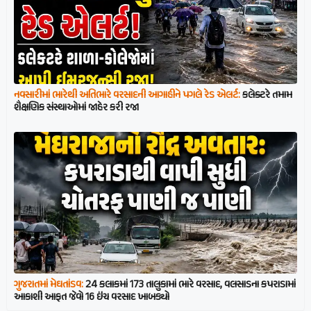
નવસારીમાં ભારેથી અતિભારે વરસાદની આગાહીને પગલે રેડ એલર્ટ:
કલેક્ટરે તમામ
શૈક્ષણિક સંસ્થાઓમાં જાહેર કરી રજા
ગુજરાતમાં મેઘતાંડવ:
24 કલાકમાં 173 તાલુકામાં ભારે વરસાદ, વલસાડના કપરાડામાં
આકાશી આફત જેવો 16 ઇંચ વરસાદ ખાબક્યો