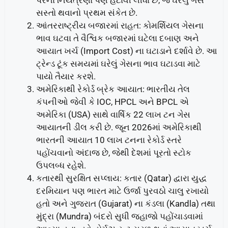
સસ્તો થવાનો પ્રથમ સંકેત છે.
આંતરરાષ્ટ્રીય બજારમાં રાહત: કોમર્શિયલ ગેસના
ભાવ ઘટવા તે વૈશ્વિક બજારમાં ઘટેલા દબાણ અને
આયાત ખર્ચ (Import Cost) ના ઘટાડાને દર્શાવે છે. આ
ટ્રેન્ડ ટૂંક સમયમાં ઘરેલું ગેસના ભાવ ઘટાડવા માટે
પાયો તૈયાર કરશે.
અમેરિકાથી રેકોર્ડ બ્રેક આયાત: ભારતીય તેલ
કંપનીઓ જેવી કે IOC, HPCL અને BPCL એ
અમેરિકા (USA) સાથે વાર્ષિક 22 લાખ ટન ગેસ
આયાતની ડીલ કરી છે. જૂન 2026માં અમેરિકાથી
ભારતની આયાત 10 લાખ ટનના રેકોર્ડ સ્તરે
પહોંચવાનો અંદાજ છે, જેથી દેશમાં પૂરતો સ્ટોક
ઉપલબ્ધ રહેશે.
કતારથી સુરક્ષિત સપ્લાય: કતાર (Qatar) દ્વારા યુદ્ધ
દરમિયાન પણ ભારત માટે ઉર્જા પુરવઠો ચાલુ રખાયો
હતો અને ગુજરાત (Gujarat) ના કંડલા (Kandla) તથા
મુંદ્રા (Mundra) બંદરો સુધી જહાજો પહોંચાડવામાં