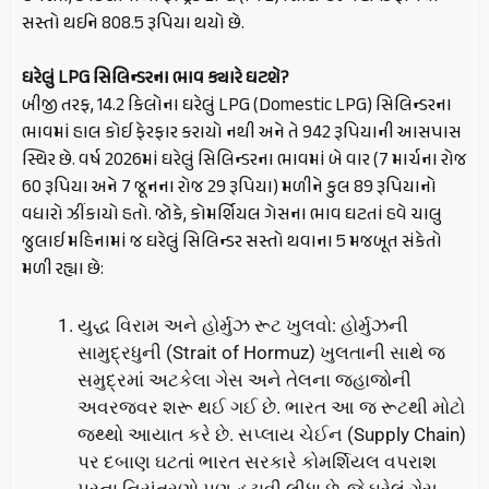
સસ્તો થઈને 808.5 રૂપિયા થયો છે.
ઘરેલું LPG સિલિન્ડરના ભાવ ક્યારે ઘટશે?
બીજી તરફ, 14.2 કિલોના ઘરેલું LPG (Domestic LPG) સિલિન્ડરના
ભાવમાં હાલ કોઈ ફેરફાર કરાયો નથી અને તે 942 રૂપિયાની આસપાસ
સ્થિર છે. વર્ષ 2026માં ઘરેલું સિલિન્ડરના ભાવમાં બે વાર (7 માર્ચના રોજ
60 રૂપિયા અને 7 જૂનના રોજ 29 રૂપિયા) મળીને કુલ 89 રૂપિયાનો
વધારો ઝીંકાયો હતો. જોકે, કોમર્શિયલ ગેસના ભાવ ઘટતાં હવે ચાલુ
જુલાઈ મહિનામાં જ ઘરેલું સિલિન્ડર સસ્તો થવાના 5 મજબૂત સંકેતો
મળી રહ્યા છે:
યુદ્ધ વિરામ અને હોર્મુઝ રૂટ ખુલવો: હોર્મુઝની
સામુદ્રધુની (Strait of Hormuz) ખુલતાની સાથે જ
સમુદ્રમાં અટકેલા ગેસ અને તેલના જહાજોની
અવરજવર શરૂ થઈ ગઈ છે. ભારત આ જ રૂટથી મોટો
જથ્થો આયાત કરે છે. સપ્લાય ચેઈન (Supply Chain)
પર દબાણ ઘટતાં ભારત સરકારે કોમર્શિયલ વપરાશ
પરના નિયંત્રણો પણ હટાવી લીધા છે, જે ઘરેલું ગેસ