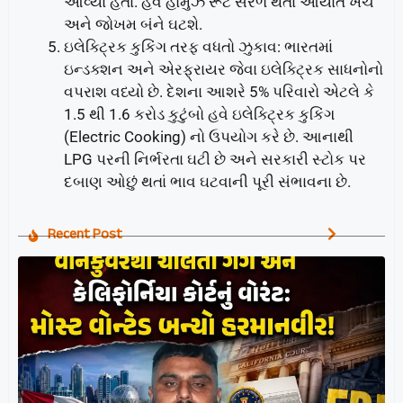
આવ્યા હતા. હવે હોર્મુઝ રૂટ સરળ થતાં આયાત ખર્ચ
અને જોખમ બંને ઘટશે.
ઇલેક્ટ્રિક કુકિંગ તરફ વધતો ઝુકાવ: ભારતમાં
ઇન્ડક્શન અને એરફ્રાયર જેવા ઇલેક્ટ્રિક સાધનોનો
વપરાશ વધ્યો છે. દેશના આશરે 5% પરિવારો એટલે કે
1.5 થી 1.6 કરોડ કુટુંબો હવે ઇલેક્ટ્રિક કુકિંગ
(Electric Cooking) નો ઉપયોગ કરે છે. આનાથી
LPG પરની નિર્ભરતા ઘટી છે અને સરકારી સ્ટોક પર
દબાણ ઓછું થતાં ભાવ ઘટવાની પૂરી સંભાવના છે.
Recent Post