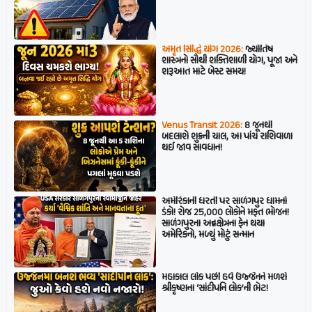
અમૃત સિદ્ધિ યોગ 2026:
જ્યોતિષ
શાસ્ત્રનો સૌથી શક્તિશાળી યોગ, પૂજા અને
શરૂઆત માટે બેસ્ટ સમય!
Venus Transit 2026:
8 જૂનથી
બદલાશે શુક્રની ચાલ, આ પાંચ રાશિવાળા
થઈ જાવ સાવધાન!
અમેરિકાની ધરતી પર સાળંગપુર ધામનો
ડંકો! રોજ 25,000 લોકોને મફત ભોજન!
સાળંગપુરના અન્નક્ષેત્રના ફેન થયા
અમેરિકનો, મળ્યું મોટું સન્માન
મહાકાલ લોક પછી હવે ઉજ્જૈનને મળશે
શ્રીકૃષ્ણના ‘સાંદીપનિ લોક’ની ભેટ!