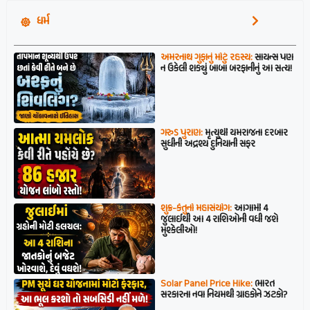
ધર્મ
અમરનાથ ગુફાનું મોટું રહસ્ય:
સાયન્સ પણ
ન ઉકેલી શક્યું બાબા બરફાનીનું આ સત્ય!
ગરુડ પુરાણ:
મૃત્યુથી યમરાજના દરબાર
સુધીની અદ્રશ્ય દુનિયાની સફર
શુક્ર-કેતુનો મહાસંયોગ:
આગામી 4
જુલાઈથી આ 4 રાશિઓની વધી જશે
મુશ્કેલીઓ!
Solar Panel Price Hike:
ભારત
સરકારના નવા નિયમથી ગ્રાહકોને ઝટકો?