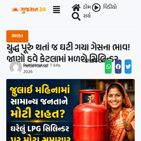
હોમ
વિડીયો
સર્ચ
ભારત
યુદ્ધ પૂરું થતાં જ ઘટી ગયા ગેસના ભાવ!
જાણો હવે કેટલામાં મળશે સિલિન્ડર
Share On :
Published on:
1 July,
Hetal Karnal
2026