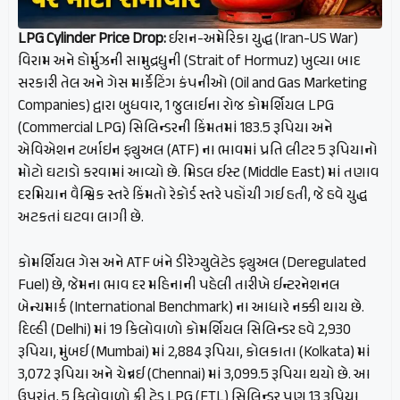
LPG Cylinder Price Drop:
ઈરાન-અમેરિકા યુદ્ધ (Iran-US War)
વિરામ અને હોર્મુઝની સામુદ્રધુની (Strait of Hormuz) ખુલ્યા બાદ
સરકારી તેલ અને ગેસ માર્કેટિંગ કંપનીઓ (Oil and Gas Marketing
Companies) દ્વારા બુધવાર, 1 જુલાઈના રોજ કોમર્શિયલ LPG
(Commercial LPG) સિલિન્ડરની કિંમતમાં 183.5 રૂપિયા અને
એવિએશન ટર્બાઇન ફ્યુઅલ (ATF) ના ભાવમાં પ્રતિ લીટર 5 રૂપિયાનો
મોટો ઘટાડો કરવામાં આવ્યો છે. મિડલ ઈસ્ટ (Middle East) માં તણાવ
દરમિયાન વૈશ્વિક સ્તરે કિંમતો રેકોર્ડ સ્તરે પહોંચી ગઈ હતી, જે હવે યુદ્ધ
અટકતાં ઘટવા લાગી છે.
કોમર્શિયલ ગેસ અને ATF બંને ડીરેગ્યુલેટેડ ફ્યુઅલ (Deregulated
Fuel) છે, જેમના ભાવ દર મહિનાની પહેલી તારીખે ઈન્ટરનેશનલ
બેન્ચમાર્ક (International Benchmark) ના આધારે નક્કી થાય છે.
દિલ્હી (Delhi) માં 19 કિલોવાળો કોમર્શિયલ સિલિન્ડર હવે 2,930
રૂપિયા, મુંબઈ (Mumbai) માં 2,884 રૂપિયા, કોલકાતા (Kolkata) માં
3,072 રૂપિયા અને ચેન્નઈ (Chennai) માં 3,099.5 રૂપિયા થયો છે. આ
ઉપરાંત, 5 કિલોવાળો ફ્રી ટ્રેડ LPG (FTL) સિલિન્ડર પણ 13 રૂપિયા