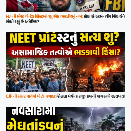
FBI ની મોસ્ટ વોન્ટેડ લિસ્ટમાં વધુ એક ભારતીયનું નામ:
કોણ છે હરમાનવીર સિંહ જેને
શોધી રહ્યું છે અમેરિકા?
CJP ની સંસદ માર્ચમાં મોટો બબાલ:
શિક્ષણ મંત્રીના રાજીનામાની માગ સાથે રક્તપાત!