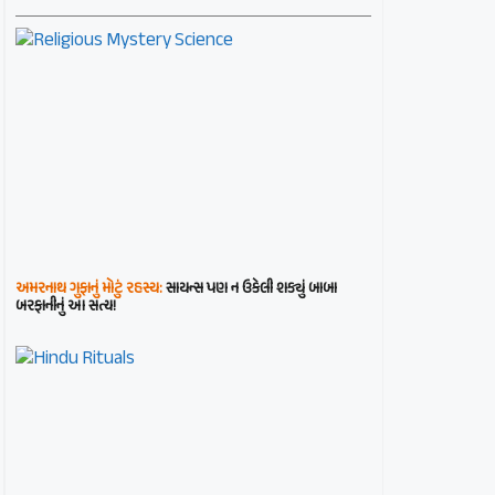
અમરનાથ ગુફાનું મોટું રહસ્ય:
સાયન્સ પણ ન ઉકેલી શક્યું બાબા
બરફાનીનું આ સત્ય!