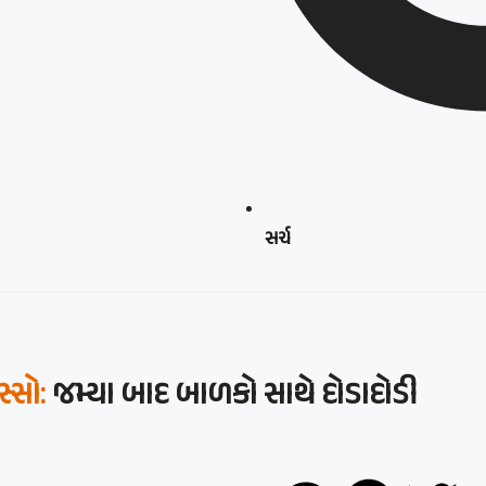
સર્ચ
્સો:
જમ્યા બાદ બાળકો સાથે દોડાદોડી