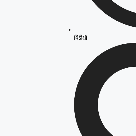
વિડીયો