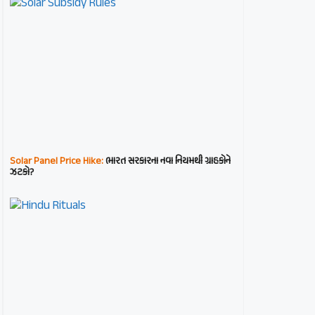
Solar Panel Price Hike:
ભારત સરકારના નવા નિયમથી ગ્રાહકોને
ઝટકો?