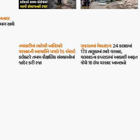
 બબાલ:
 માગ સાથે
નવસારીમાં ભારેથી અતિભારે
ગુજરાતમાં મેઘતાંડવ:
24 કલાકમાં
વરસાદની આગાહીને પગલે રેડ એલર્ટ:
173 તાલુકામાં ભારે વરસાદ,
કલેક્ટરે તમામ શૈક્ષણિક સંસ્થાઓમાં
વલસાડના કપરાડામાં આકાશી આફત
જાહેર કરી રજા
જેવો 16 ઇંચ વરસાદ ખાબક્યો