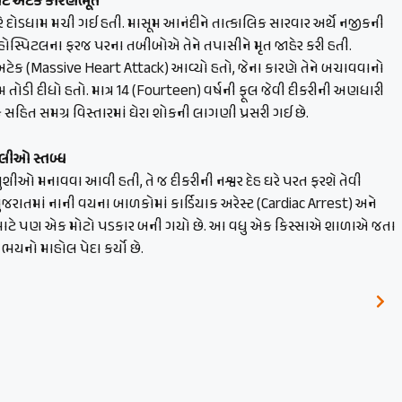
ાર્ટ અટેક કારણભૂત
દોડધામ મચી ગઈ હતી. માસૂમ આનંદીને તાત્કાલિક સારવાર અર્થે નજીકની
 હોસ્પિટલના ફરજ પરના તબીબોએ તેને તપાસીને મૃત જાહેર કરી હતી.
ટ અટેક (Massive Heart Attack) આવ્યો હતો, જેના કારણે તેને બચાવવાનો
 તોડી દીધો હતો. માત્ર 14 (Fourteen) વર્ષની ફૂલ જેવી દીકરીની અણધારી
હિત સમગ્ર વિસ્તારમાં ઘેરા શોકની લાગણી પ્રસરી ગઈ છે.
ાલીઓ સ્તબ્ધ
ખુશીઓ મનાવવા આવી હતી, તે જ દીકરીની નશ્વર દેહ ઘરે પરત ફરશે તેવી
રાતમાં નાની વયના બાળકોમાં કાર્ડિયાક અરેસ્ટ (Cardiac Arrest) અને
યન્સ માટે પણ એક મોટો પડકાર બની ગયો છે. આ વધુ એક કિસ્સાએ શાળાએ જતા
યનો માહોલ પેદા કર્યો છે.