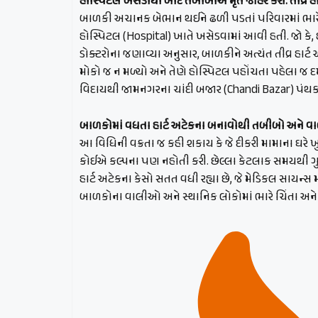
હોસ્પિટલ ખસેડાયા બાદ તબીબોએ મૃત જાહેર કરી: તીવ્ર હ
બાળકી અચાનક બેભાન થઈને ઢળી પડતાં પરિવારમાં ભારે 
હોસ્પિટલ (Hospital) ખાતે ખસેડવામાં આવી હતી. જો કે,
ડોક્ટરોના જણાવ્યા અનુસાર, બાળકીને અત્યંત તીવ્ર હાર્
મોકો જ ન મળ્યો અને તેણે હોસ્પિટલ પહોંચતા પહેલા જ દમ
વિદાયથી જામનગરના ચાંદી બજાર (Chandi Bazar) પંથક સ
બાળકોમાં વધતા હાર્ટ અટેકના બનાવોથી તબીબો અને વ
આ વિધિની વક્રતા જ કહી શકાય કે જે દીકરી મામાના ઘરે 
કોઈએ કલ્પના પણ નહોતી કરી. છેલ્લા કેટલાક સમયથી ગુજ
હાર્ટ અટેકના કેસો સતત વધી રહ્યા છે, જે મેડિકલ સા
બાળકોના વાલીઓ અને સ્થાનિક લોકોમાં ભારે ચિંતા અને ભ