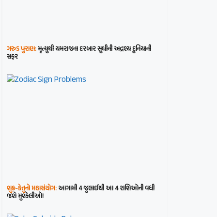
ગરુડ પુરાણ:
મૃત્યુથી યમરાજના દરબાર સુધીની અદ્રશ્ય દુનિયાની
સફર
શુક્ર-કેતુનો મહાસંયોગ:
આગામી 4 જુલાઈથી આ 4 રાશિઓની વધી
જશે મુશ્કેલીઓ!