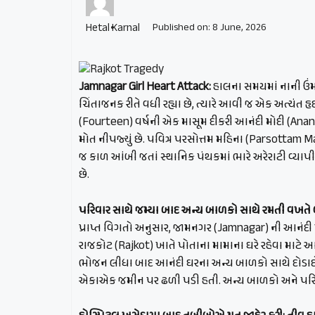
Hetal Karnal
Published on:
8 June, 2026
Jamnagar Girl Heart Attack:
હાલના સમયમાં નાની ઉંમ
ચિંતાજનક રીતે વધી રહ્યા છે, ત્યારે આવી જ એક અત્યંત 
(Fourteen) વર્ષની એક માસૂમ દીકરી આનંદી મોદી (Anand
મોત નીપજ્યું છે. પવિત્ર પરસોત્તમ મહિના (Parsottam 
જ કાળ આંબી જતાં સ્થાનિક પંથકમાં ભારે અરેરાટી વ્યાપ
છે.
પરિવાર સાથે જમ્યા બાદ અન્ય બાળકો સાથે રમતી વખતે
પ્રાપ્ત વિગતો અનુસાર, જામનગર (Jamnagar) ની આનંદી
રાજકોટ (Rajkot) ખાતે પોતાના મામાના ઘરે રહેવા માટે 
ભોજન લીધા બાદ આનંદી ઘરના અન્ય બાળકો સાથે દોડાદો
એકાએક જમીન પર ઢળી પડી હતી. અન્ય બાળકો અને પરિવા