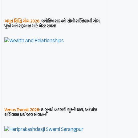
અમૃત સિદ્ધિ યોગ 2026:
જ્યોતિષ શાસ્ત્રનો સૌથી શક્તિશાળી યોગ,
પૂજા અને શરૂઆત માટે બેસ્ટ સમય!
Venus Transit 2026:
8 જૂનથી બદલાશે શુક્રની ચાલ, આ પાંચ
રાશિવાળા થઈ જાવ સાવધાન!