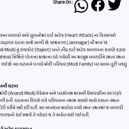
Share On :
રના બાળકો અને યુવાનોમાં હાર્ટ અટેક (Heart Attack) ના કિસ્સાઓ
હૃદયદ્રાવક ઘટના સામે આવી છે. જામનગર (Jamnagar) ની માત્ર 14
i Modi) નું રાજકોટ (Rajkot) ખાતે તીવ્ર હાર્ટ અટેક આવવાના કારણે કરૂણ
Mahina) નિમિત્તે પોતાના મામાના ઘરે ગયેલી આ માસૂમ બાળકીને રમતા રમતા
ી ગઈ છે. આ ઘટનાને પગલે મોદી પરિવાર (Modi Family) પર આભ તૂટી પડ્યું
 બની ઘટના
 મોદી (Anandi Modi) વેકેશન અને પરસોત્તમ માસની ઉજવણીના ભાગરૂપે
આવી હતી. ઘટનાના દિવસે રાત્રે પરિવારના તમામ સભ્યો સાથે હસતા-રમતા
ડી કરીને રમી રહી હતી. આ આનંદના માહોલ વચ્ચે રમત-રમતમાં જ બાળકી
રજનો કંઈ સમજે તે પહેલાં જ તે અચેત થઈ ગઈ હતી.