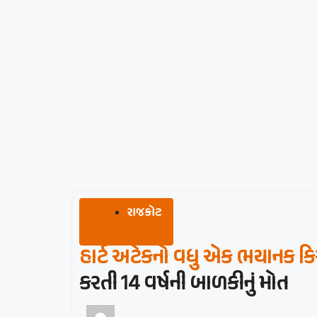
રાજકોટ
હાર્ટ અટેકનો વધુ એક ભયાનક કિસ
કરતી 14 વર્ષની બાળકીનું મોત