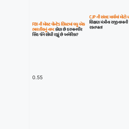
CJP ની સંસદ માર્ચમાં મોટો
શિક્ષણ મંત્રીના રાજીનામાની
FBI ની મોસ્ટ વોન્ટેડ લિસ્ટમાં વધુ એક
રક્તપાત!
ભારતીયનું નામ:
કોણ છે હરમાનવીર
સિંહ જેને શોધી રહ્યું છે અમેરિકા?