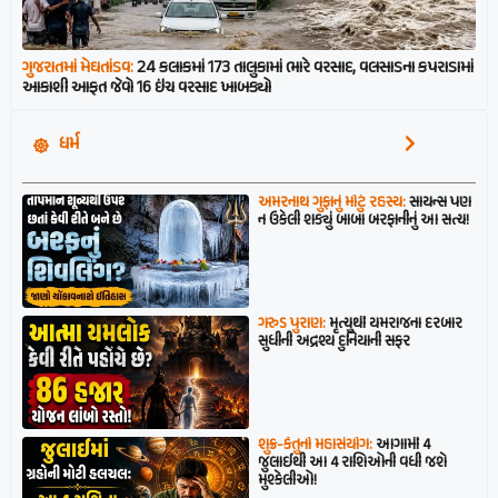
ગુજરાતમાં મેઘતાંડવ:
24 કલાકમાં 173 તાલુકામાં ભારે વરસાદ, વલસાડના કપરાડામાં
આકાશી આફત જેવો 16 ઇંચ વરસાદ ખાબક્યો
ધર્મ
અમરનાથ ગુફાનું મોટું રહસ્ય:
સાયન્સ પણ
ન ઉકેલી શક્યું બાબા બરફાનીનું આ સત્ય!
ગરુડ પુરાણ:
મૃત્યુથી યમરાજના દરબાર
સુધીની અદ્રશ્ય દુનિયાની સફર
શુક્ર-કેતુનો મહાસંયોગ:
આગામી 4
જુલાઈથી આ 4 રાશિઓની વધી જશે
મુશ્કેલીઓ!