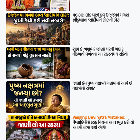
મહાકાલ લોક પછી હવે ઉજ્જૈનને મળશે
શ્રીકૃષ્ણના ‘સાંદીપનિ લોક’ની ભેટ!
શુભ કે અશુભ? જાણો ઘરની બહાર
નીકળતી વખતના આ રહસ્યમય સંકેતો
જાણો કેમ પુષ્ય નક્ષત્રને ગણવામાં આવે છે
નક્ષત્રોનો રાજા?
Vaishno Devi Yatra Mistakes:
વૈષ્ણોદેવીનો કડક નિયમ! આ 1 ભૂલ કરી તો
આખી યાત્રા જશે એળે!