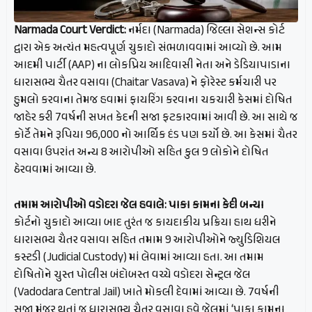
Narmada Court Verdict:
નર્મદા (Narmada) જિલ્લા સેશન્સ કોર્ટ
દ્વારા એક અત્યંત મહત્વપૂર્ણ ચુકાદો સંભળાવવામાં આવ્યો છે. આમ
આદમી પાર્ટી (AAP) ના લોકપ્રિય આદિવાસી નેતા અને ડેડિયાપાડાના
ધારાસભ્ય ચૈતર વસાવા (Chaitar Vasava) ને ફોરેસ્ટ કર્મચારી પર
હુમલો કરવાના તેમજ હવામાં ફાયરિંગ કરવાના ચકચારી કેસમાં દોષિત
જાહેર કરી 7વર્ષની સખત કેદની સજા ફટકારવામાં આવી છે. આ સાથે જ
કોર્ટે તેમને રૂપિયા 96,000 નો આર્થિક દંડ પણ કર્યો છે. આ કેસમાં ચૈતર
વસાવા ઉપરાંત અન્ય 8 આરોપીઓ સહિત કુલ 9 લોકોને દોષિત
ઠેરવવામાં આવ્યા છે.
તમામ આરોપીઓ વડોદરા જેલ હવાલે: પાકા કામના કેદી બન્યા
કોર્ટનો ચુકાદો આવ્યા બાદ તુરંત જ કાયદાકીય પ્રક્રિયા હાથ ધરીને
ધારાસભ્ય ચૈતર વસાવા સહિત તમામ 9 આરોપીઓને જ્યુડિશિયલ
કસ્ટડી (Judicial Custody) માં લેવામાં આવ્યા હતા. આ તમામ
દોષિતોને ચુસ્ત પોલીસ બંદોબસ્ત વચ્ચે વડોદરા સેન્ટ્રલ જેલ
(Vadodara Central Jail) ખાતે મોકલી દેવામાં આવ્યા છે. 7વર્ષની
સજા મંજૂર થતાં જ ધારાસભ્ય ચૈતર વસાવા હવે જેલમાં ‘પાકા કામના