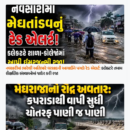
નવસારીમાં ભારેથી અતિભારે વરસાદની આગાહીને પગલે રેડ એલર્ટ:
કલેક્ટરે તમામ
શૈક્ષણિક સંસ્થાઓમાં જાહેર કરી રજા