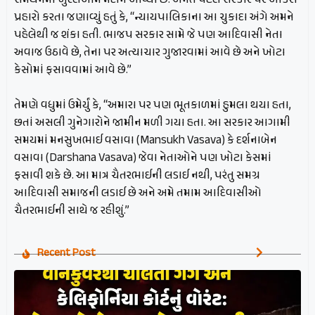
પ્રહારો કરતા જણાવ્યું હતું કે, “ન્યાયપાલિકાના આ ચુકાદા અંગે અમને
પહેલેથી જ શંકા હતી. ભાજપ સરકાર સામે જે પણ આદિવાસી નેતા
અવાજ ઉઠાવે છે, તેના પર અત્યાચાર ગુજારવામાં આવે છે અને ખોટા
કેસોમાં ફસાવવામાં આવે છે.”
તેમણે વધુમાં ઉમેર્યું કે, “અમારા પર પણ ભૂતકાળમાં હુમલા થયા હતા,
છતાં અસલી ગુનેગારોને જામીન મળી ગયા હતા. આ સરકાર આગામી
સમયમાં મનસુખભાઈ વસાવા (Mansukh Vasava) કે દર્શનાબેન
વસાવા (Darshana Vasava) જેવા નેતાઓને પણ ખોટા કેસમાં
ફસાવી શકે છે. આ માત્ર ચૈતરભાઈની લડાઈ નથી, પરંતુ સમગ્ર
આદિવાસી સમાજની લડાઈ છે અને અમે તમામ આદિવાસીઓ
ચૈતરભાઈની સાથે જ રહીશું.”
Recent Post