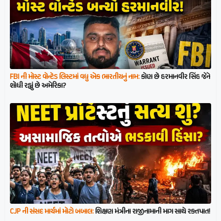
FBI ની મોસ્ટ વોન્ટેડ લિસ્ટમાં વધુ એક ભારતીયનું નામ:
કોણ છે હરમાનવીર સિંહ જેને
શોધી રહ્યું છે અમેરિકા?
CJP ની સંસદ માર્ચમાં મોટો બબાલ:
શિક્ષણ મંત્રીના રાજીનામાની માગ સાથે રક્તપાત!