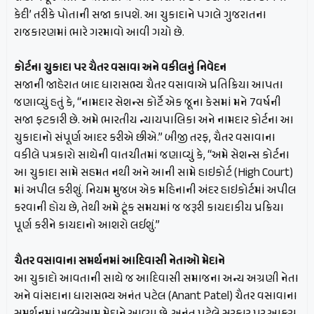
કેદી’ તરીકે પોતાની સજા કાપશે. આ ચુકાદાને પગલે ગુજરાતના
રાજકારણમાં ભારે ગરમાવો આવી ગયો છે.
કોર્ટના ચુકાદા પર ચૈતર વસાવા અને વકીલનું નિવેદન
સજાની જાહેરાત બાદ ધારાસભ્ય ચૈતર વસાવાએ પ્રતિક્રિયા આપતા
જણાવ્યું હતું કે, “નામદાર સેશન્સ કોર્ટે એક જૂના કેસમાં મને 7વર્ષની
સજા ફટકારી છે. અમે ભારતીય ન્યાયપાલિકા અને નામદાર કોર્ટના આ
ચુકાદાનો સંપૂર્ણ આદર કરીએ છીએ.” બીજી તરફ, ચૈતર વસાવાના
વકીલે પત્રકારો સાથેની વાતચીતમાં જણાવ્યું કે, “અમે સેશન્સ કોર્ટના
આ ચુકાદા સામે સહમત નથી અને આની સામે હાઇકોર્ટ (High Court)
માં અપીલ કરીશું. નિયમ મુજબ એક મહિનાની અંદર હાઇકોર્ટમાં અપીલ
કરવાની હોય છે, તેથી અમે ટૂંક સમયમાં જ જરૂરી કાયદાકીય પ્રક્રિયા
પૂર્ણ કરીને કાયદાનો આશરો લઈશું.”
ચૈતર વસાવાના સમર્થનમાં આદિવાસી નેતાઓ મેદાને
આ ચુકાદો આવતાની સાથે જ આદિવાસી સમાજના અન્ય અગ્રણી નેતા
અને વાંસદાના ધારાસભ્ય અનંત પટેલ (Anant Patel) ચૈતર વસાવાના
સમર્થનમાં ખુલ્લેઆમ મેદાને આવ્યા છે. અનંત પટેલે સરકાર પર આકરા