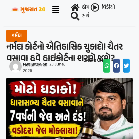
હોમ
વિડીયો
સર્ચ
નર્મદા
નર્મદા કોર્ટનો ઐતિહાસિક ચુકાદો! ચૈતર
વસાવા હવે હાઇકોર્ટના શરણે જશે?
Share On :
Published on:
23 June,
Hetal Karnal
2026