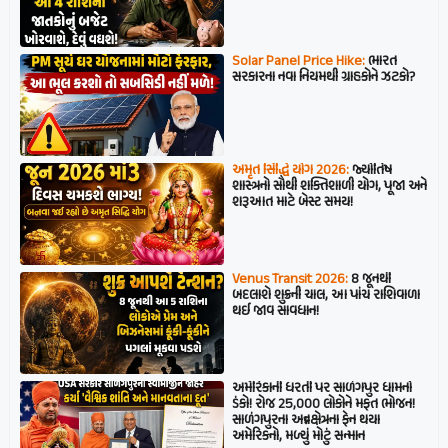
Solar Panel Price Hike:
ભારત
સરકારના નવા નિયમથી ગ્રાહકોને ઝટકો?
અમૃત સિદ્ધિ યોગ 2026:
જ્યોતિષ
શાસ્ત્રનો સૌથી શક્તિશાળી યોગ, પૂજા અને
શરૂઆત માટે બેસ્ટ સમય!
Venus Transit 2026:
8 જૂનથી
બદલાશે શુક્રની ચાલ, આ પાંચ રાશિવાળા
થઈ જાવ સાવધાન!
અમેરિકાની ધરતી પર સાળંગપુર ધામનો
ડંકો! રોજ 25,000 લોકોને મફત ભોજન!
સાળંગપુરના અન્નક્ષેત્રના ફેન થયા
અમેરિકનો, મળ્યું મોટું સન્માન