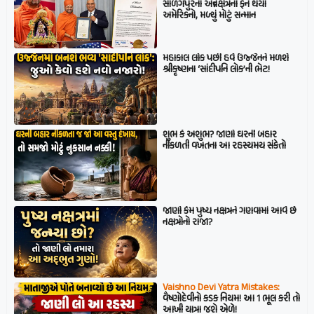
સાળંગપુરના અન્નક્ષેત્રના ફેન થયા
અમેરિકનો, મળ્યું મોટું સન્માન
મહાકાલ લોક પછી હવે ઉજ્જૈનને મળશે
શ્રીકૃષ્ણના ‘સાંદીપનિ લોક’ની ભેટ!
શુભ કે અશુભ? જાણો ઘરની બહાર
નીકળતી વખતના આ રહસ્યમય સંકેતો
જાણો કેમ પુષ્ય નક્ષત્રને ગણવામાં આવે છે
નક્ષત્રોનો રાજા?
Vaishno Devi Yatra Mistakes:
વૈષ્ણોદેવીનો કડક નિયમ! આ 1 ભૂલ કરી તો
આખી યાત્રા જશે એળે!