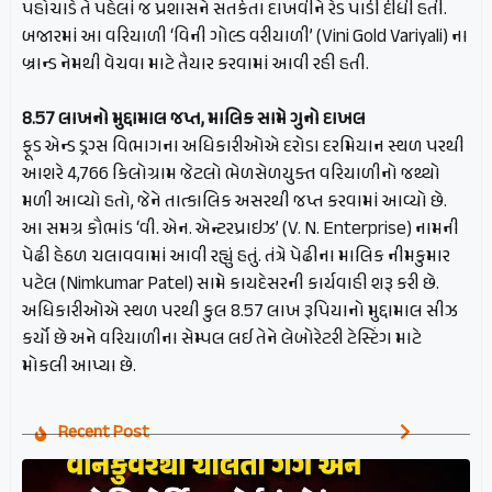
પહોંચાડે તે પહેલાં જ પ્રશાસને સતર્કતા દાખવીને રેડ પાડી દીધી હતી.
બજારમાં આ વરિયાળી ‘વિની ગોલ્ડ વરીયાળી’ (Vini Gold Variyali) ના
બ્રાન્ડ નેમથી વેચવા માટે તૈયાર કરવામાં આવી રહી હતી.
8.57 લાખનો મુદ્દામાલ જપ્ત, માલિક સામે ગુનો દાખલ
ફૂડ એન્ડ ડ્રગ્સ વિભાગના અધિકારીઓએ દરોડા દરમિયાન સ્થળ પરથી
આશરે 4,766 કિલોગ્રામ જેટલો ભેળસેળયુક્ત વરિયાળીનો જથ્થો
મળી આવ્યો હતો, જેને તાત્કાલિક અસરથી જપ્ત કરવામાં આવ્યો છે.
આ સમગ્ર કૌભાંડ ‘વી. એન. એન્ટરપ્રાઇઝ’ (V. N. Enterprise) નામની
પેઢી હેઠળ ચલાવવામાં આવી રહ્યું હતું. તંત્રે પેઢીના માલિક નીમકુમાર
પટેલ (Nimkumar Patel) સામે કાયદેસરની કાર્યવાહી શરૂ કરી છે.
અધિકારીઓએ સ્થળ પરથી કુલ 8.57 લાખ રૂપિયાનો મુદ્દામાલ સીઝ
કર્યો છે અને વરિયાળીના સેમ્પલ લઈ તેને લેબોરેટરી ટેસ્ટિંગ માટે
મોકલી આપ્યા છે.
Recent Post