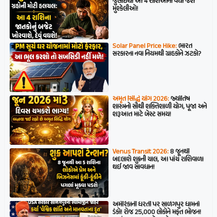
જુલાઈથી આ 4 રાશિઓની વધી જશે
મુશ્કેલીઓ!
Solar Panel Price Hike:
ભારત
સરકારના નવા નિયમથી ગ્રાહકોને ઝટકો?
અમૃત સિદ્ધિ યોગ 2026:
જ્યોતિષ
શાસ્ત્રનો સૌથી શક્તિશાળી યોગ, પૂજા અને
શરૂઆત માટે બેસ્ટ સમય!
Venus Transit 2026:
8 જૂનથી
બદલાશે શુક્રની ચાલ, આ પાંચ રાશિવાળા
થઈ જાવ સાવધાન!
અમેરિકાની ધરતી પર સાળંગપુર ધામનો
ડંકો! રોજ 25,000 લોકોને મફત ભોજન!