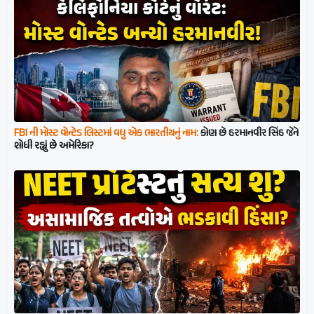
FBI ની મોસ્ટ વોન્ટેડ લિસ્ટમાં વધુ એક ભારતીયનું નામ:
કોણ છે હરમાનવીર સિંહ જેને
શોધી રહ્યું છે અમેરિકા?