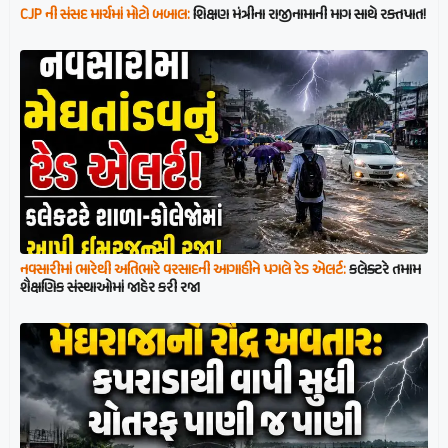
CJP ની સંસદ માર્ચમાં મોટો બબાલ:
શિક્ષણ મંત્રીના રાજીનામાની માગ સાથે રક્તપાત!
નવસારીમાં ભારેથી અતિભારે વરસાદની આગાહીને પગલે રેડ એલર્ટ:
કલેક્ટરે તમામ
શૈક્ષણિક સંસ્થાઓમાં જાહેર કરી રજા