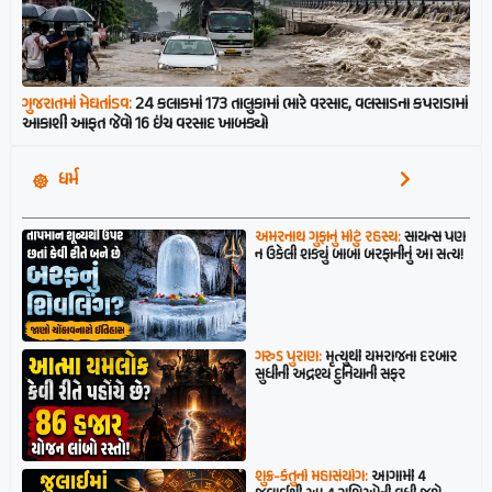
ગુજરાતમાં મેઘતાંડવ:
24 કલાકમાં 173 તાલુકામાં ભારે વરસાદ, વલસાડના કપરાડામાં
આકાશી આફત જેવો 16 ઇંચ વરસાદ ખાબક્યો
ધર્મ
અમરનાથ ગુફાનું મોટું રહસ્ય:
સાયન્સ પણ
ન ઉકેલી શક્યું બાબા બરફાનીનું આ સત્ય!
ગરુડ પુરાણ:
મૃત્યુથી યમરાજના દરબાર
સુધીની અદ્રશ્ય દુનિયાની સફર
શુક્ર-કેતુનો મહાસંયોગ:
આગામી 4