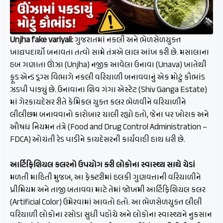
Unjha fake variyali:
ગુજરાતમાં નકલી અને ભેળસેળયુક્ત
ખાદ્યપદાર્થો બનાવતા તત્વો સામે તંત્રએ લાલ આંખ કરી છે. મસાલાના
હબ ગણાતા ઊંઝા (Unjha) નજીક આવેલા ઉનાવા (Unava) ખાતેથી
ફૂડ એન્ડ ડ્રગ્સ વિભાગે નકલી વરિયાળી બનાવવાનું એક મોટું કૌભાંડ
ઝડપી પાડ્યું છે. ઉનાવાના શિવ ગંગા એસ્ટેટ (Shiv Ganga Estate)
માં ગેરકાયદેસર રીતે કેમિકલ યુક્ત કલર ભેળવીને વરિયાળીને
લીલીછમ બનાવવાનો કારોબાર ચાલી રહ્યો હતો, જેના પર ખોરાક અને
ઔષધ નિયમન તંત્રે (Food and Drug Control Administration –
FDCA) ઓચંતી રેડ પાડીને કાયદેસરની કાર્યવાહી હાથ ધરી છે.
આર્ટિફિશિયલ કલરનો ઉપયોગ કરી લોકોના સ્વાસ્થ્ય સાથે ચેડાં
મળતી માહિતી મુજબ, આ ફેક્ટરીમાં હલકી ગુણવત્તાની વરિયાળીને
પ્રીમિયમ અને તાજી બતાવવા માટે તેમાં જોખમી આર્ટિફિશિયલ કલર
(Artificial Color) ઉમેરવામાં આવતો હતો. આ ભેળસેળયુક્ત લીલી
વરિયાળી લોકોના રસોડા સુધી પહોંચે અને લોકોના સ્વાસ્થ્યને નુકસાન