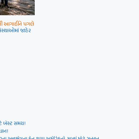
ની આગાહીને પગલે
ંસ્થાઓમાં જાહેર
ે બેસ્ટ સમય!
ધાન!