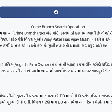
રાન્ચ (Crime Branch) દ્વારા એક મોટી કાર્યવાહી કરવામાં આવી છે. એન્ફોર્સમેન
જય પટેલ ઉર્ફે વિજય મુખી (Vijay Patel alias Vijay Mukhi) ના ઘરે ક્રાઈમ 
ેશન દરમિયાન ક્રાઈમ બ્રાન્ચે કલાકો સુધી તપાસનો ધમધમાટ ચાલુ રાખ્યો હતો.
લિક (Angadia Firm Owner) ને પોતાની જાળમાં ફસાવીને કરોડો રૂપિયાનો ચ
ં ચકચાર મચી ગઈ છે. ક્રાઈમ બ્રાન્ચની પ્રાથમિક તપાસમાં બહાર આવ્યું 
 એજન્સીઓ દ્વારા સીઝ કરવામાં આવ્યા છે. ED માંથી 11.10 કરોડ રૂપિયા છ
ૂકવી દીધી હતી. વિજય પટેલે માત્ર ED ના નામે જ આંગડિયા પેઢીના માલિ