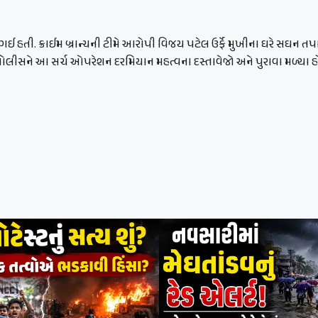
ગઈ હતી. ક્રાઈમ બ્રાન્ચની ટીમે આરોપી વિજય પટેલ ઉર્ફે મુખીના ઘરે સઘન 
લીસને આ સર્ચ ઓપરેશન દરમિયાન મહત્વના દસ્તાવેજો અને પુરાવા મળ્યા હોવા