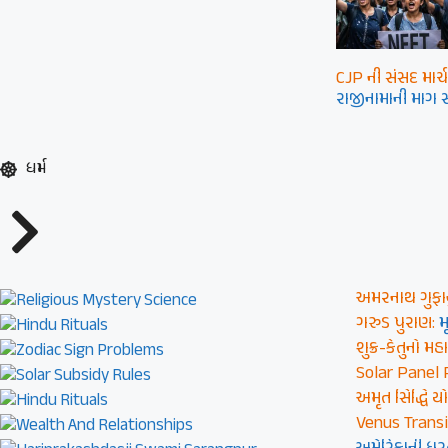
CJP ની સંસદ માર્
રાજીનામાની માગ સ
ધર્મ
અમરનાથ ગુફાનું
ગરુડ પુરાણ:
મ
શુક્ર-કેતુનો મ
Solar Panel 
અમૃત સિદ્ધિ ય
Venus Transi