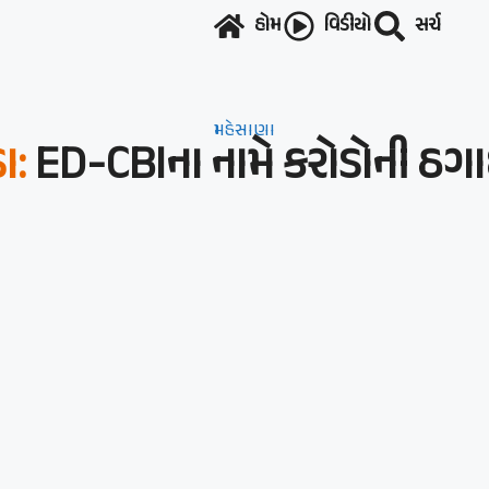
હોમ
વિડીયો
સર્ચ
મહેસાણા
ા:
ED-CBIના નામે કરોડોની ઠગા