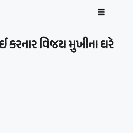
ઈ કરનાર વિજય મુખીના ઘરે