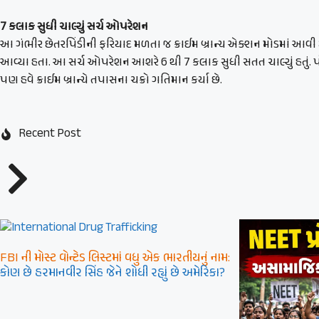
7 કલાક સુધી ચાલ્યું સર્ચ ઓપરેશન
આ ગંભીર છેતરપિંડીની ફરિયાદ મળતા જ ક્રાઈમ બ્રાન્ચ એક્શન મોડમાં આવી 
આવ્યા હતા. આ સર્ચ ઓપરેશન આશરે 6 થી 7 કલાક સુધી સતત ચાલ્યું હતું. પો
પણ હવે ક્રાઈમ બ્રાન્ચે તપાસના ચક્રો ગતિમાન કર્યા છે.
Recent Post
FBI ની મોસ્ટ વોન્ટેડ લિસ્ટમાં વધુ એક ભારતીયનું નામ:
કોણ છે હરમાનવીર સિંહ જેને શોધી રહ્યું છે અમેરિકા?