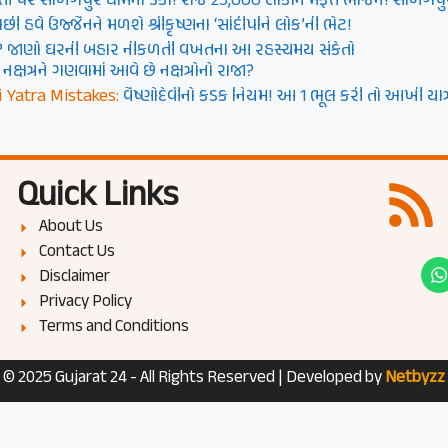
ી પર સાળંગપુર ધામનો ડંકો! રોજ 25,000 લોકોને મફત ભોજન! સાળંગપુરના અન્
ી હવે ઉજ્જૈનને મળશે શ્રીકૃષ્ણના ‘સાંદીપનિ લોક’ની ભેટ!
? જાણો ઘરની બહાર નીકળતી વખતના આ રહસ્યમય સંકેતો
 નક્ષત્રને ગણવામાં આવે છે નક્ષત્રોનો રાજા?
 Yatra Mistakes:
વૈષ્ણોદેવીનો કડક નિયમ! આ 1 ભૂલ કરી તો આખી યાત્
Quick Links
About Us
Contact Us
Disclaimer
Privacy Policy
Terms and Conditions
© 2025 Gujarat 24 - All Rights Reserved | Developed by
Netbyzz