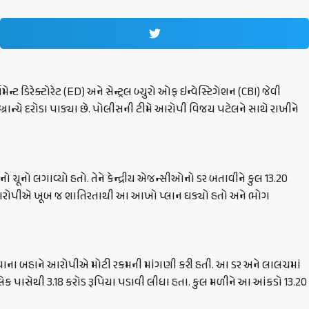
્ટ ડિરેક્ટોરેટ (ED) અને સેન્ટ્રલ બ્યુરો ઓફ ઇન્વેસ્ટિગેશન (CBI) જેવી
બ્રાન્ચે દરોડા પાડ્યા છે. પોલીસની ટીમે આરોપી વિજય પટેલને સાથે રાખીને
ૂનો લગાવ્યો હતો. તેને કેન્દ્રીય એજન્સીઓનો ડર બતાવીને કુલ 13.20
છે કે આરોપીએ ખૂબ જ શાતિરતાથી આ આખો પ્લાન ઘડ્યો હતો અને ભોગ
ોડાવવાના બહાને આરોપીએ મોટી રકમની માંગણી કરી હતી. આ ડર અને લાલચમાં
ક પાસેથી 3.18 કરોડ રૂપિયા પડાવી લીધા હતા. કુલ મળીને આ આંકડો 13.20