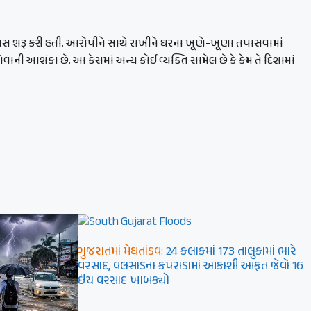
તપાસ શરૂ કરી હતી. આરોપીને સાથે રાખીને ઘરના ખૂણે-ખૂણા તપાસવામાં
ની આશંકા છે. આ કેસમાં અન્ય કોઈ વ્યક્તિ સામેલ છે કે કેમ તે દિશામાં
ગુજરાતમાં મેઘતાંડવ:
24 કલાકમાં 173 તાલુકામાં ભારે
વરસાદ, વલસાડના કપરાડામાં આકાશી આફત જેવો 16
ઇંચ વરસાદ ખાબક્યો