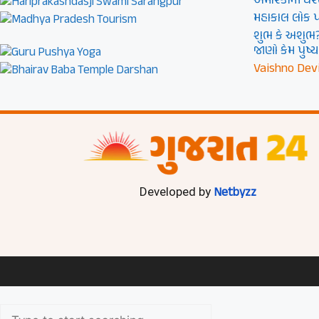
અમેરિકાની ધરત
મહાકાલ લોક પછ
શુભ કે અશુભ
જાણો કેમ પુષ્ય
Vaishno Devi
Netbyzz
Developed by