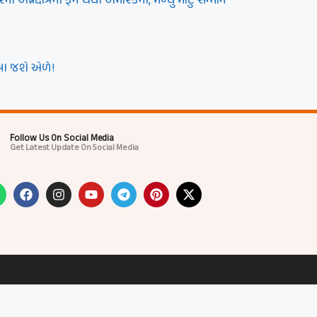
નક્ષેત્રના ફેન થયા અમેરિકનો, મળ્યું મોટું સન્માન
રા જશે એળે!
Follow Us On Social Media
Get Latest Update On Social Media