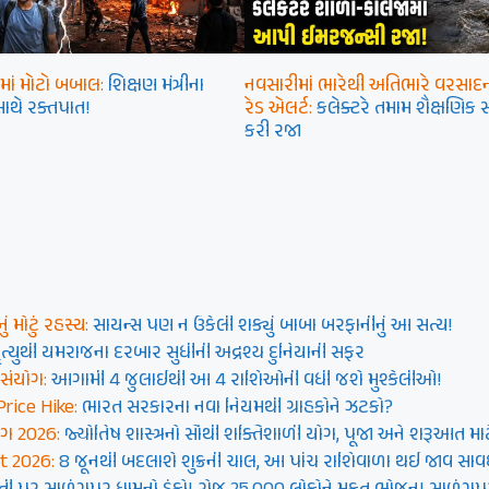
ચમાં મોટો બબાલ:
શિક્ષણ મંત્રીના
નવસારીમાં ભારેથી અતિભારે વરસાદ
ાથે રક્તપાત!
રેડ એલર્ટ:
કલેક્ટરે તમામ શૈક્ષણિક સ
કરી રજા
 મોટું રહસ્ય:
સાયન્સ પણ ન ઉકેલી શક્યું બાબા બરફાનીનું આ સત્ય!
ૃત્યુથી યમરાજના દરબાર સુધીની અદ્રશ્ય દુનિયાની સફર
હાસંયોગ:
આગામી 4 જુલાઈથી આ 4 રાશિઓની વધી જશે મુશ્કેલીઓ!
Price Hike:
ભારત સરકારના નવા નિયમથી ગ્રાહકોને ઝટકો?
ોગ 2026:
જ્યોતિષ શાસ્ત્રનો સૌથી શક્તિશાળી યોગ, પૂજા અને શરૂઆત માટ
t 2026:
8 જૂનથી બદલાશે શુક્રની ચાલ, આ પાંચ રાશિવાળા થઈ જાવ સાવ