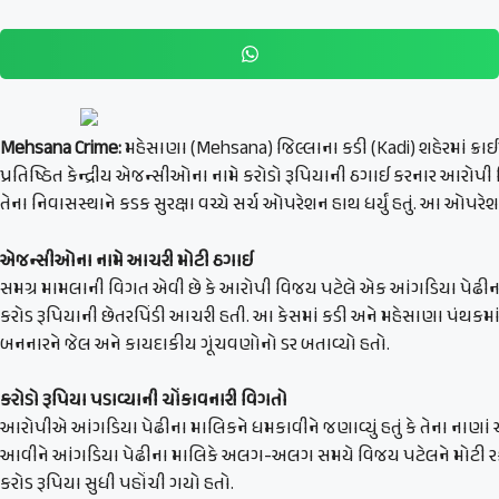
Mehsana Crime:
મહેસાણા (Mehsana) જિલ્લાના કડી (Kadi) શહેરમાં ક્રાઈમ બ્
પ્રતિષ્ઠિત કેન્દ્રીય એજન્સીઓના નામે કરોડો રૂપિયાની ઠગાઈ કરનાર આરોપી વિ
તેના નિવાસસ્થાને કડક સુરક્ષા વચ્ચે સર્ચ ઓપરેશન હાથ ધર્યું હતું. આ ઓપર
એજન્સીઓના નામે આચરી મોટી ઠગાઈ
સમગ્ર મામલાની વિગત એવી છે કે આરોપી વિજય પટેલે એક આંગડિયા પેઢીના મા
કરોડ રૂપિયાની છેતરપિંડી આચરી હતી. આ કેસમાં કડી અને મહેસાણા પંથકમા
બનનારને જેલ અને કાયદાકીય ગૂંચવણોનો ડર બતાવ્યો હતો.
કરોડો રૂપિયા પડાવ્યાની ચોંકાવનારી વિગતો
આરોપીએ આંગડિયા પેઢીના માલિકને ધમકાવીને જણાવ્યું હતું કે તેના નાણાં
આવીને આંગડિયા પેઢીના માલિકે અલગ-અલગ સમયે વિજય પટેલને મોટી રકમો ચ
કરોડ રૂપિયા સુધી પહોંચી ગયો હતો.