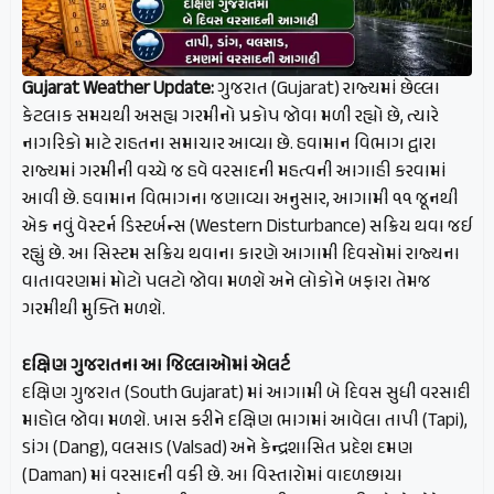
Gujarat Weather Update:
ગુજરાત (Gujarat) રાજ્યમાં છેલ્લા
કેટલાક સમયથી અસહ્ય ગરમીનો પ્રકોપ જોવા મળી રહ્યો છે, ત્યારે
નાગરિકો માટે રાહતના સમાચાર આવ્યા છે. હવામાન વિભાગ દ્વારા
રાજ્યમાં ગરમીની વચ્ચે જ હવે વરસાદની મહત્વની આગાહી કરવામાં
આવી છે. હવામાન વિભાગના જણાવ્યા અનુસાર, આગામી ૧૧ જૂનથી
એક નવું વેસ્ટર્ન ડિસ્ટર્બન્સ (Western Disturbance) સક્રિય થવા જઈ
રહ્યું છે. આ સિસ્ટમ સક્રિય થવાના કારણે આગામી દિવસોમાં રાજ્યના
વાતાવરણમાં મોટો પલટો જોવા મળશે અને લોકોને બફારા તેમજ
ગરમીથી મુક્તિ મળશે.
દક્ષિણ ગુજરાતના આ જિલ્લાઓમાં એલર્ટ
દક્ષિણ ગુજરાત (South Gujarat) માં આગામી બે દિવસ સુધી વરસાદી
માહોલ જોવા મળશે. ખાસ કરીને દક્ષિણ ભાગમાં આવેલા તાપી (Tapi),
ડાંગ (Dang), વલસાડ (Valsad) અને કેન્દ્રશાસિત પ્રદેશ દમણ
(Daman) માં વરસાદની વકી છે. આ વિસ્તારોમાં વાદળછાયા