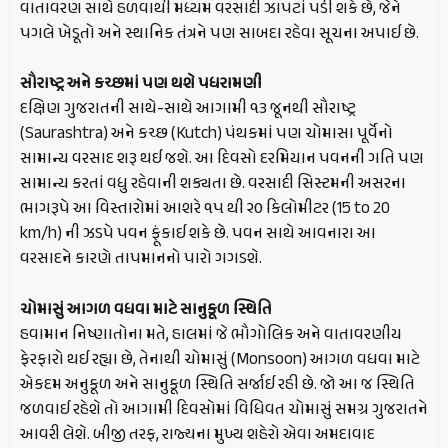
વાતાવરણ સાથે હળવાથી મધ્યમ વરસાદી ઝાપટાં પડી શકે છે, જેને
પગલે ખેડૂતો અને સ્થાનિક તંત્રને પણ સાબદા રહેવા સૂચના અપાઈ છે.
સૌરાષ્ટ્ર અને કચ્છમાં પણ થશે પધરામણી
દક્ષિણ ગુજરાતની સાથે-સાથે આગામી ૧૩ જૂનથી સૌરાષ્ટ્ર
(Saurashtra) અને કચ્છ (Kutch) પંથકમાં પણ ચોમાસા પૂર્વેનો
સામાન્ય વરસાદ શરૂ થઈ જશે. આ દિવસો દરમિયાન પવનની ગતિ પણ
સામાન્ય કરતાં વધુ રહેવાની શક્યતા છે. વરસાદી સિસ્ટમની અસરના
ભાગરૂપે આ વિસ્તારોમાં આશરે ૧૫ થી ૨૦ કિલોમીટર (15 to 20
km/h) ની ઝડપે પવન ફૂંકાઈ શકે છે. પવન સાથે આવનારા આ
વરસાદને કારણે તાપમાનનો પારો ગગડશે.
ચોમાસું આગળ વધવા માટે સાનુકૂળ સ્થિતિ
હવામાન નિષ્ણાતોના મતે, હાલમાં જે ભૌગોલિક અને વાતાવરણીય
ફેરફારો થઈ રહ્યા છે, તેનાથી ચોમાસું (Monsoon) આગળ વધવા માટે
એકદમ અનુકૂળ અને સાનુકૂળ સ્થિતિ સર્જાઈ રહી છે. જો આ જ સ્થિતિ
જળવાઈ રહેશે તો આગામી દિવસોમાં વિધિવત ચોમાસું સમગ્ર ગુજરાતને
આવરી લેશે. બીજી તરફ, રાજ્યના મુખ્ય શહેરો એવા અમદાવાદ