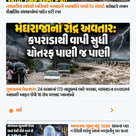
નવસારીમાં ભારેથી અતિભારે વરસાદની આગાહીને પગલે રેડ એલર્ટ:
કલેક્ટરે તમામ
શૈક્ષણિક સંસ્થાઓમાં જાહેર કરી રજા
ગુજરાતમાં મેઘતાંડવ:
24 કલાકમાં 173 તાલુકામાં ભારે વરસાદ, વલસાડના કપરાડામાં
આકાશી આફત જેવો 16 ઇંચ વરસાદ ખાબક્યો
ધર્મ
અમરનાથ ગુફાનું મોટું રહસ્ય:
સાયન્સ પણ
ન ઉકેલી શક્યું બાબા બરફાનીનું આ સત્ય!