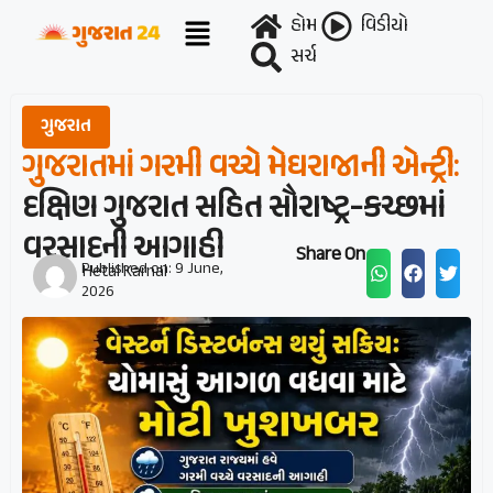
હોમ
વિડીયો
સર્ચ
ગુજરાત
ગુજરાતમાં ગરમી વચ્ચે મેઘરાજાની એન્ટ્રી:
દક્ષિણ ગુજરાત સહિત સૌરાષ્ટ્ર-કચ્છમાં
વરસાદની આગાહી
Share On :
Published on:
9 June,
Hetal Karnal
2026