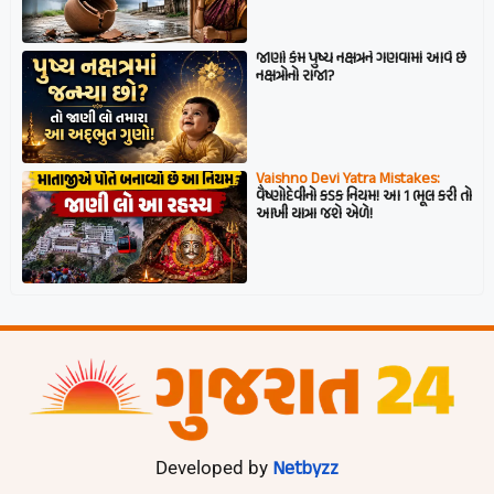
જાણો કેમ પુષ્ય નક્ષત્રને ગણવામાં આવે છે
નક્ષત્રોનો રાજા?
Vaishno Devi Yatra Mistakes:
વૈષ્ણોદેવીનો કડક નિયમ! આ 1 ભૂલ કરી તો
આખી યાત્રા જશે એળે!
Netbyzz
Developed by