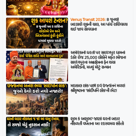
Venus Transit 2026:
8 જૂનથી
બદલાશે શુક્રની ચાલ, આ પાંચ રાશિવાળા
થઈ જાવ સાવધાન!
અમેરિકાની ધરતી પર સાળંગપુર ધામનો
ડંકો! રોજ 25,000 લોકોને મફત ભોજન!
સાળંગપુરના અન્નક્ષેત્રના ફેન થયા
અમેરિકનો, મળ્યું મોટું સન્માન
મહાકાલ લોક પછી હવે ઉજ્જૈનને મળશે
શ્રીકૃષ્ણના ‘સાંદીપનિ લોક’ની ભેટ!
શુભ કે અશુભ? જાણો ઘરની બહાર
નીકળતી વખતના આ રહસ્યમય સંકેતો