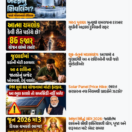
ગરુડ પુરાણ:
મૃત્યુથી યમરાજના દરબાર
સુધીની અદ્રશ્ય દુનિયાની સફર
શુક્ર-કેતુનો મહાસંયોગ:
આગામી 4
જુલાઈથી આ 4 રાશિઓની વધી જશે
મુશ્કેલીઓ!
Solar Panel Price Hike:
ભારત
સરકારના નવા નિયમથી ગ્રાહકોને ઝટકો?
અમૃત સિદ્ધિ યોગ 2026:
જ્યોતિષ
શાસ્ત્રનો સૌથી શક્તિશાળી યોગ, પૂજા અને
શરૂઆત માટે બેસ્ટ સમય!