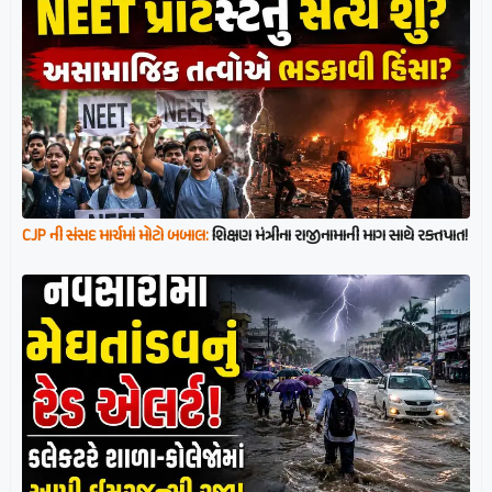
CJP ની સંસદ માર્ચમાં મોટો બબાલ:
શિક્ષણ મંત્રીના રાજીનામાની માગ સાથે રક્તપાત!