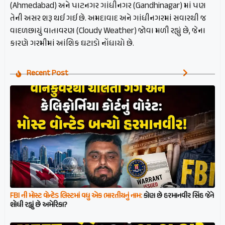
(Ahmedabad) અને પાટનગર ગાંધીનગર (Gandhinagar) માં પણ
તેની અસર શરૂ થઈ ગઈ છે. અમદાવાદ અને ગાંધીનગરમાં સવારથી જ
વાદળછાયું વાતાવરણ (Cloudy Weather) જોવા મળી રહ્યું છે, જેના
કારણે ગરમીમાં આંશિક ઘટાડો નોંધાયો છે.
Recent Post
FBI ની મોસ્ટ વોન્ટેડ લિસ્ટમાં વધુ એક ભારતીયનું નામ:
કોણ છે હરમાનવીર સિંહ જેને
શોધી રહ્યું છે અમેરિકા?