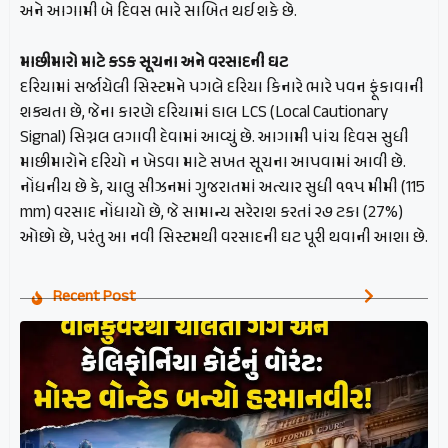
અને આગામી બે દિવસ ભારે સાબિત થઈ શકે છે.
માછીમારો માટે કડક સૂચના અને વરસાદની ઘટ
દરિયામાં સર્જાયેલી સિસ્ટમને પગલે દરિયા કિનારે ભારે પવન ફૂંકાવાની
શક્યતા છે, જેના કારણે દરિયામાં હાલ LCS (Local Cautionary
Signal) સિગ્નલ લગાવી દેવામાં આવ્યું છે. આગામી પાંચ દિવસ સુધી
માછીમારોને દરિયો ન ખેડવા માટે સખત સૂચના આપવામાં આવી છે.
નોંધનીય છે કે, ચાલુ સીઝનમાં ગુજરાતમાં અત્યાર સુધી ૧૧૫ મીમી (115
mm) વરસાદ નોંધાયો છે, જે સામાન્ય સરેરાશ કરતાં ૨૭ ટકા (27%)
ઓછો છે, પરંતુ આ નવી સિસ્ટમથી વરસાદની ઘટ પૂરી થવાની આશા છે.
Recent Post