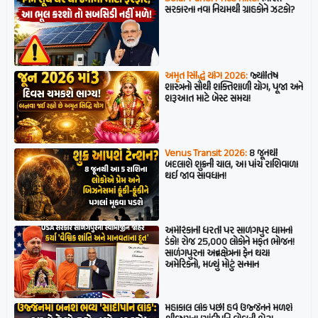
સરકારના નવા નિયમથી ગ્રાહકોને ઝટકો?
અમૃત સિદ્ધિ યોગ 2026:
જ્યોતિષ
શાસ્ત્રનો સૌથી શક્તિશાળી યોગ, પૂજા અને
શરૂઆત માટે બેસ્ટ સમય!
Venus Transit 2026:
8 જૂનથી
બદલાશે શુક્રની ચાલ, આ પાંચ રાશિવાળા
થઈ જાવ સાવધાન!
અમેરિકાની ધરતી પર સાળંગપુર ધામનો
ડંકો! રોજ 25,000 લોકોને મફત ભોજન!
સાળંગપુરના અન્નક્ષેત્રના ફેન થયા
અમેરિકનો, મળ્યું મોટું સન્માન
મહાકાલ લોક પછી હવે ઉજ્જૈનને મળશે