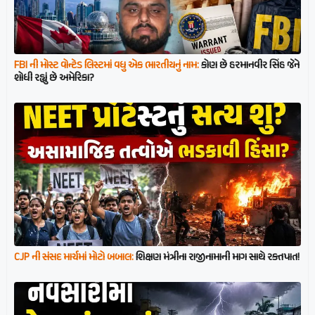
FBI ની મોસ્ટ વોન્ટેડ લિસ્ટમાં વધુ એક ભારતીયનું નામ:
કોણ છે હરમાનવીર સિંહ જેને
શોધી રહ્યું છે અમેરિકા?
CJP ની સંસદ માર્ચમાં મોટો બબાલ:
શિક્ષણ મંત્રીના રાજીનામાની માગ સાથે રક્તપાત!