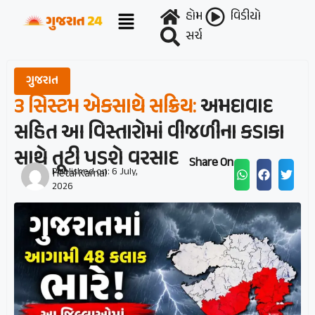
હોમ
વિડીયો
સર્ચ
ગુજરાત
૩ સિસ્ટમ એકસાથે સક્રિય:
અમદાવાદ
સહિત આ વિસ્તારોમાં વીજળીના કડાકા
સાથે તૂટી પડશે વરસાદ
Share On :
Published on:
6 July,
Hetal Karnal
2026