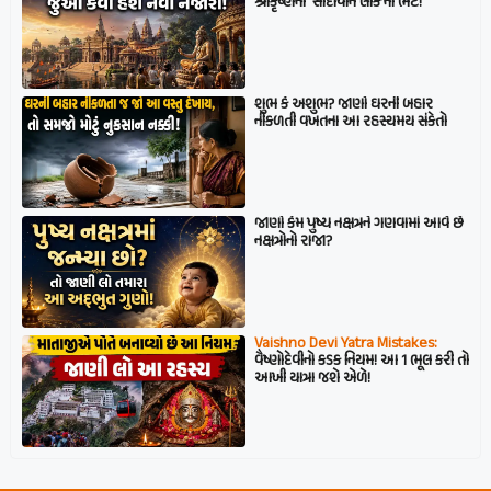
શ્રીકૃષ્ણના ‘સાંદીપનિ લોક’ની ભેટ!
શુભ કે અશુભ? જાણો ઘરની બહાર
નીકળતી વખતના આ રહસ્યમય સંકેતો
જાણો કેમ પુષ્ય નક્ષત્રને ગણવામાં આવે છે
નક્ષત્રોનો રાજા?
Vaishno Devi Yatra Mistakes:
વૈષ્ણોદેવીનો કડક નિયમ! આ 1 ભૂલ કરી તો
આખી યાત્રા જશે એળે!