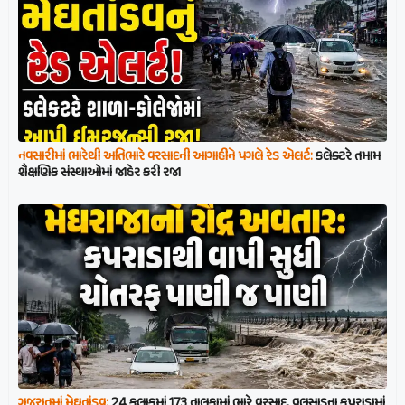
નવસારીમાં ભારેથી અતિભારે વરસાદની આગાહીને પગલે રેડ એલર્ટ:
કલેક્ટરે તમામ
શૈક્ષણિક સંસ્થાઓમાં જાહેર કરી રજા
ગુજરાતમાં મેઘતાંડવ:
24 કલાકમાં 173 તાલુકામાં ભારે વરસાદ, વલસાડના કપરાડામાં