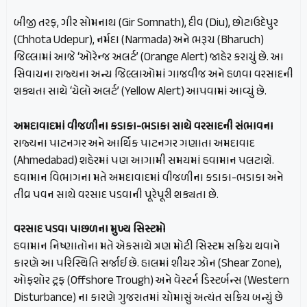
બીજી તરફ, ગીર સોમનાથ (Gir Somnath), દીવ (Diu), છોટાઉદેપુર
(Chhota Udepur), નર્મદા (Narmada) અને ભરૂચ (Bharuch)
જિલ્લામાં આજે ‘ઓરેન્જ અલર્ટ’ (Orange Alert) જાહેર કરાયું છે. આ
સિવાયના રાજ્યના અન્ય જિલ્લાઓમાં ગાજવીજ અને હળવા વરસાદની
શક્યતા સાથે ‘યેલો અલર્ટ’ (Yellow Alert) આપવામાં આવ્યું છે.
અમદાવાદમાં વીજળીના કડાકા-ભડાકા સાથે વરસાદની સંભાવના
રાજ્યના પાટનગર અને આર્થિક પાટનગર ગણાતા અમદાવાદ
(Ahmedabad) શહેરમાં પણ આગામી સમયમાં હવામાન પલટાશે.
હવામાન વિભાગના મતે અમદાવાદમાં વીજળીના કડાકા-ભડાકા અને
તીવ્ર પવન સાથે વરસાદ પડવાની પૂરેપૂરી શક્યતા છે.
વરસાદ પડવા પાછળના મુખ્ય સિસ્ટમો
હવામાન નિષ્ણાતોના મતે એકસાથે ત્રણ મોટી સિસ્ટમ સક્રિય થવાને
કારણે આ પરિસ્થિતિ સર્જાઈ છે. હાલમાં શીયર ઝોન (Shear Zone),
ઓફશોર ટ્રફ (Offshore Trough) અને વેસ્ટર્ન ડિસ્ટર્બન્સ (Western
Disturbance) ના કારણે ગુજરાતમાં ચોમાસું અત્યંત સક્રિય બન્યું છે