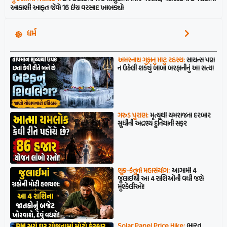
આકાશી આફત જેવો 16 ઇંચ વરસાદ ખાબક્યો
ધર્મ
અમરનાથ ગુફાનું મોટું રહસ્ય:
સાયન્સ પણ
ન ઉકેલી શક્યું બાબા બરફાનીનું આ સત્ય!
ગરુડ પુરાણ:
મૃત્યુથી યમરાજના દરબાર
સુધીની અદ્રશ્ય દુનિયાની સફર
શુક્ર-કેતુનો મહાસંયોગ:
આગામી 4
જુલાઈથી આ 4 રાશિઓની વધી જશે
મુશ્કેલીઓ!
Solar Panel Price Hike:
ભારત