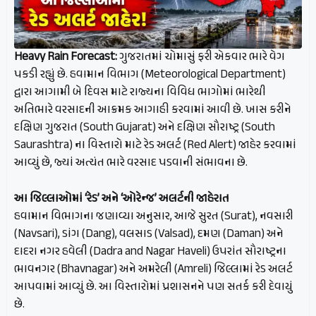
Heavy Rain Forecast:
ગુજરાતમાં ચોમાસું ફરી એકવાર ભારે વેગ
પકડી રહ્યું છે. હવામાન વિભાગ (Meteorological Department)
દ્વારા આગામી બે દિવસ માટે રાજ્યના વિવિધ ભાગોમાં ભારેથી
અતિભારે વરસાદની આક્રમક આગાહી કરવામાં આવી છે. ખાસ કરીને
દક્ષિણ ગુજરાત (South Gujarat) અને દક્ષિણ સૌરાષ્ટ્ર (South
Saurashtra) ના વિસ્તારો માટે રેડ અલર્ટ (Red Alert) જાહેર કરવામાં
આવ્યું છે, જ્યાં અત્યંત ભારે વરસાદ પડવાની સંભાવના છે.
આ જિલ્લાઓમાં ‘રેડ’ અને ‘ઓરેન્જ’ અલર્ટની જાહેરાત
હવામાન વિભાગના જણાવ્યા અનુસાર, આજે સુરત (Surat), નવસારી
(Navsari), ડાંગ (Dang), વલસાડ (Valsad), દમણ (Daman) અને
દાદરા નગર હવેલી (Dadra and Nagar Haveli) ઉપરાંત સૌરાષ્ટ્રના
ભાવનગર (Bhavnagar) અને અમરેલી (Amreli) જિલ્લામાં રેડ અલર્ટ
આપવામાં આવ્યું છે. આ વિસ્તારોમાં પ્રશાસનને પણ સતર્ક કરી દેવાયું
છે.