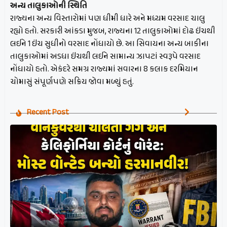
અન્ય તાલુકાઓની સ્થિતિ
રાજ્યના અન્ય વિસ્તારોમાં પણ ધીમી ધારે અને મધ્યમ વરસાદ ચાલુ
રહ્યો હતો. સરકારી આંકડા મુજબ, રાજ્યના 12 તાલુકાઓમાં દોઢ ઇંચથી
લઈને 1 ઇંચ સુધીનો વરસાદ નોંધાયો છે. આ સિવાયના અન્ય બાકીના
તાલુકાઓમાં અડધા ઇંચથી લઈને સામાન્ય ઝાપટાં સ્વરૂપે વરસાદ
નોંધાયો હતો. એકંદરે સમગ્ર રાજ્યમાં સવારના 8 કલાક દરમિયાન
ચોમાસું સંપૂર્ણપણે સક્રિય જોવા મળ્યું હતું.
Recent Post