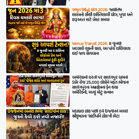
અમૃત સિદ્ધિ યોગ 2026:
જ્યોતિષ
શાસ્ત્રનો સૌથી શક્તિશાળી યોગ, પૂજા અને
શરૂઆત માટે બેસ્ટ સમય!
Venus Transit 2026:
8 જૂનથી
બદલાશે શુક્રની ચાલ, આ પાંચ રાશિવાળા
થઈ જાવ સાવધાન!
અમેરિકાની ધરતી પર સાળંગપુર ધામનો
ડંકો! રોજ 25,000 લોકોને મફત ભોજન!
સાળંગપુરના અન્નક્ષેત્રના ફેન થયા
અમેરિકનો, મળ્યું મોટું સન્માન
મહાકાલ લોક પછી હવે ઉજ્જૈનને મળશે
શ્રીકૃષ્ણના ‘સાંદીપનિ લોક’ની ભેટ!