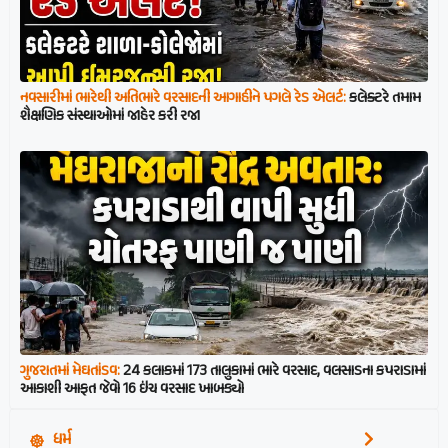
નવસારીમાં ભારેથી અતિભારે વરસાદની આગાહીને પગલે રેડ એલર્ટ:
કલેક્ટરે તમામ
શૈક્ષણિક સંસ્થાઓમાં જાહેર કરી રજા
ગુજરાતમાં મેઘતાંડવ:
24 કલાકમાં 173 તાલુકામાં ભારે વરસાદ, વલસાડના કપરાડામાં
આકાશી આફત જેવો 16 ઇંચ વરસાદ ખાબક્યો
ધર્મ