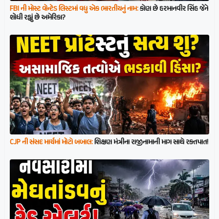
FBI ની મોસ્ટ વોન્ટેડ લિસ્ટમાં વધુ એક ભારતીયનું નામ:
કોણ છે હરમાનવીર સિંહ જેને
શોધી રહ્યું છે અમેરિકા?
CJP ની સંસદ માર્ચમાં મોટો બબાલ:
શિક્ષણ મંત્રીના રાજીનામાની માગ સાથે રક્તપાત!