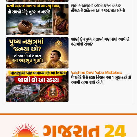
શુભ કે અશુભ? જાણો ઘરની બહાર
નીકળતી વખતના આ રહસ્યમય સંકેતો
જાણો કેમ પુષ્ય નક્ષત્રને ગણવામાં આવે છે
નક્ષત્રોનો રાજા?
Vaishno Devi Yatra Mistakes:
વૈષ્ણોદેવીનો કડક નિયમ! આ 1 ભૂલ કરી તો
આખી યાત્રા જશે એળે!