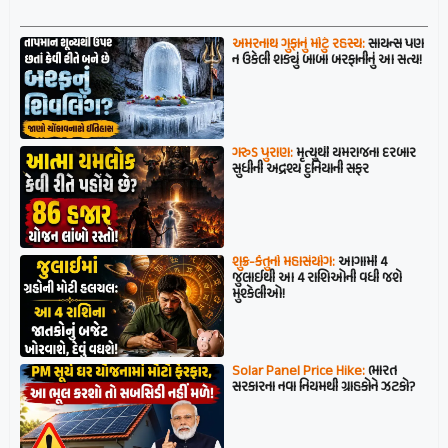
અમરનાથ ગુફાનું મોટું રહસ્ય:
સાયન્સ પણ
ન ઉકેલી શક્યું બાબા બરફાનીનું આ સત્ય!
ગરુડ પુરાણ:
મૃત્યુથી યમરાજના દરબાર
સુધીની અદ્રશ્ય દુનિયાની સફર
શુક્ર-કેતુનો મહાસંયોગ:
આગામી 4
જુલાઈથી આ 4 રાશિઓની વધી જશે
મુશ્કેલીઓ!
Solar Panel Price Hike:
ભારત
સરકારના નવા નિયમથી ગ્રાહકોને ઝટકો?