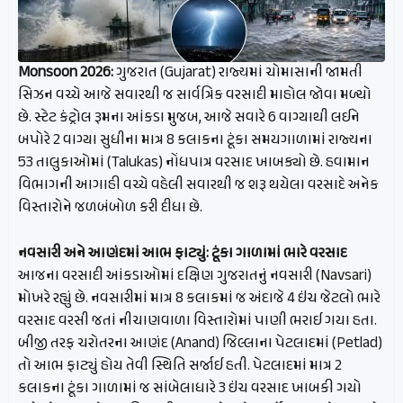
Monsoon 2026:
ગુજરાત (Gujarat) રાજ્યમાં ચોમાસાની જામતી
સિઝન વચ્ચે આજે સવારથી જ સાર્વત્રિક વરસાદી માહોલ જોવા મળ્યો
છે. સ્ટેટ કંટ્રોલ રૂમના આંકડા મુજબ, આજે સવારે 6 વાગ્યાથી લઈને
બપોરે 2 વાગ્યા સુધીના માત્ર 8 કલાકના ટૂંકા સમયગાળામાં રાજ્યના
53 તાલુકાઓમાં (Talukas) નોંધપાત્ર વરસાદ ખાબક્યો છે. હવામાન
વિભાગની આગાહી વચ્ચે વહેલી સવારથી જ શરૂ થયેલા વરસાદે અનેક
વિસ્તારોને જળબંબોળ કરી દીધા છે.
નવસારી અને આણંદમાં આભ ફાટ્યું: ટૂંકા ગાળામાં ભારે વરસાદ
આજના વરસાદી આંકડાઓમાં દક્ષિણ ગુજરાતનું નવસારી (Navsari)
મોખરે રહ્યું છે. નવસારીમાં માત્ર 8 કલાકમાં જ અંદાજે 4 ઇંચ જેટલો ભારે
વરસાદ વરસી જતાં નીચાણવાળા વિસ્તારોમાં પાણી ભરાઈ ગયા હતા.
બીજી તરફ ચરોતરના આણંદ (Anand) જિલ્લાના પેટલાદમાં (Petlad)
તો આભ ફાટ્યું હોય તેવી સ્થિતિ સર્જાઈ હતી. પેટલાદમાં માત્ર 2
કલાકના ટૂંકા ગાળામાં જ સાંબેલાધારે 3 ઇંચ વરસાદ ખાબકી ગયો