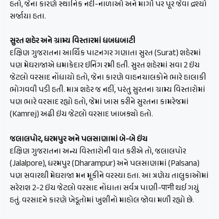
હતો, જેના કારણે સ્થાનિક નદી-નાળાઓ અને માર્ગો પર પૂર જેવા દ્રશ્યો
સર્જાયા હતા.
સુરત શહેર અને ગ્રામ્ય વિસ્તારમાં ધબધબાટી
દક્ષિણ ગુજરાતના આર્થિક પાટનગર ગણાતા સુરત (Surat) શહેરમાં
પણ મેઘરાજાએ ધમાકેદાર ઇનિંગ રમી હતી. સુરત શહેરમાં સવા 2 ઇંચ
જેટલો વરસાદ નોંધાયો હતો, જેના કારણે વાહનચાલકોને ભારે હાલાકી
ભોગવવી પડી હતી. માત્ર શહેર જ નહીં, પરંતુ સુરતના ગ્રામ્ય વિસ્તારોમાં
પણ ભારે વરસાદ રહ્યો હતો, જેમાં ખાસ કરીને સુરતના કામરેજમાં
(Kamrej) અઢી ઇંચ જેટલો વરસાદ ખાબક્યો હતો.
જલાલપોર, ધરમપુર અને પલસાણામાં બે-બે ઇંચ
દક્ષિણ ગુજરાતના અન્ય વિસ્તારોની વાત કરીએ તો, જલાલપોર
(Jalalpore), ધરમપુર (Dharampur) અને પલસાણામાં (Palsana)
પણ સવારથી મેઘરાજા મન મૂકીને વરસ્યા હતા. આ ત્રણેય તાલુકાઓમાં
સરેરાશ 2-2 ઇંચ જેટલો વરસાદ નોંધાતા સર્વત્ર પાણી-पानी થઈ ગયું
હતું. વરસાદને કારણે ખેડૂતોમાં ખુશીનો માહોલ જોવા મળી રહ્યો છે.