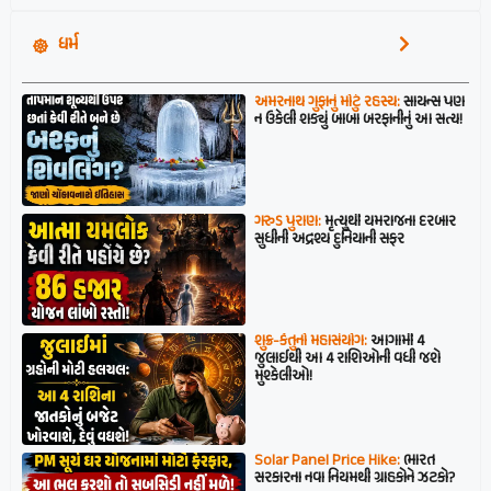
ધર્મ
અમરનાથ ગુફાનું મોટું રહસ્ય:
સાયન્સ પણ
ન ઉકેલી શક્યું બાબા બરફાનીનું આ સત્ય!
ગરુડ પુરાણ:
મૃત્યુથી યમરાજના દરબાર
સુધીની અદ્રશ્ય દુનિયાની સફર
શુક્ર-કેતુનો મહાસંયોગ:
આગામી 4
જુલાઈથી આ 4 રાશિઓની વધી જશે
મુશ્કેલીઓ!
Solar Panel Price Hike:
ભારત
સરકારના નવા નિયમથી ગ્રાહકોને ઝટકો?