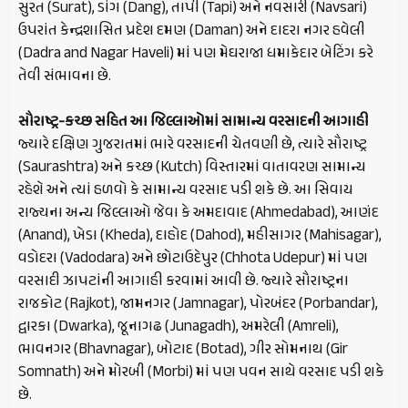
સુરત (Surat), ડાંગ (Dang), તાપી (Tapi) અને નવસારી (Navsari)
ઉપરાંત કેન્દ્રશાસિત પ્રદેશ દમણ (Daman) અને દાદરા નગર હવેલી
(Dadra and Nagar Haveli) માં પણ મેઘરાજા ધમાકેદાર બેટિંગ કરે
તેવી સંભાવના છે.
સૌરાષ્ટ્ર-કચ્છ સહિત આ જિલ્લાઓમાં સામાન્ય વરસાદની આગાહી
જ્યારે દક્ષિણ ગુજરાતમાં ભારે વરસાદની ચેતવણી છે, ત્યારે સૌરાષ્ટ્ર
(Saurashtra) અને કચ્છ (Kutch) વિસ્તારમાં વાતાવરણ સામાન્ય
રહેશે અને ત્યાં હળવો કે સામાન્ય વરસાદ પડી શકે છે. આ સિવાય
રાજ્યના અન્ય જિલ્લાઓ જેવા કે અમદાવાદ (Ahmedabad), આણંદ
(Anand), ખેડા (Kheda), દાહોદ (Dahod), મહીસાગર (Mahisagar),
વડોદરા (Vadodara) અને છોટાઉદેપુર (Chhota Udepur) માં પણ
વરસાદી ઝાપટાંની આગાહી કરવામાં આવી છે. જ્યારે સૌરાષ્ટ્રના
રાજકોટ (Rajkot), જામનગર (Jamnagar), પોરબંદર (Porbandar),
દ્વારકા (Dwarka), જૂનાગઢ (Junagadh), અમરેલી (Amreli),
ભાવનગર (Bhavnagar), બોટાદ (Botad), ગીર સોમનાથ (Gir
Somnath) અને મોરબી (Morbi) માં પણ પવન સાથે વરસાદ પડી શકે
છે.