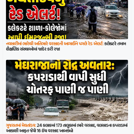
નવસારીમાં ભારેથી અતિભારે વરસાદની આગાહીને પગલે રેડ એલર્ટ:
કલેક્ટરે તમામ
શૈક્ષણિક સંસ્થાઓમાં જાહેર કરી રજા
ગુજરાતમાં મેઘતાંડવ:
24 કલાકમાં 173 તાલુકામાં ભારે વરસાદ, વલસાડના કપરાડામાં
આકાશી આફત જેવો 16 ઇંચ વરસાદ ખાબક્યો