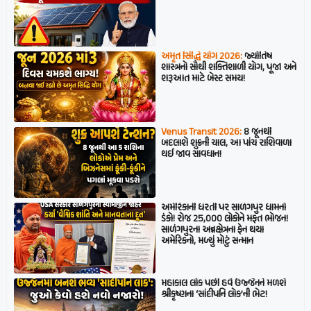
અમૃત સિદ્ધિ યોગ 2026:
જ્યોતિષ
શાસ્ત્રનો સૌથી શક્તિશાળી યોગ, પૂજા અને
શરૂઆત માટે બેસ્ટ સમય!
Venus Transit 2026:
8 જૂનથી
બદલાશે શુક્રની ચાલ, આ પાંચ રાશિવાળા
થઈ જાવ સાવધાન!
અમેરિકાની ધરતી પર સાળંગપુર ધામનો
ડંકો! રોજ 25,000 લોકોને મફત ભોજન!
સાળંગપુરના અન્નક્ષેત્રના ફેન થયા
અમેરિકનો, મળ્યું મોટું સન્માન
મહાકાલ લોક પછી હવે ઉજ્જૈનને મળશે
શ્રીકૃષ્ણના ‘સાંદીપનિ લોક’ની ભેટ!