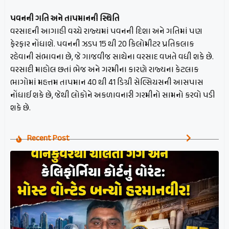
પવનની ગતિ અને તાપમાનની સ્થિતિ
વરસાદની આગાહી વચ્ચે રાજ્યમાં પવનની દિશા અને ગતિમાં પણ
ફેરફાર નોંધાશે. પવનની ઝડપ 15 થી 20 કિલોમીટર પ્રતિકલાક
રહેવાની સંભાવના છે, જે ગાજવીજ સાથેના વરસાદ વખતે વધી શકે છે.
વરસાદી માહોલ છતાં ભેજ અને ગરમીના કારણે રાજ્યના કેટલાક
ભાગોમાં મહત્તમ તાપમાન 40 થી 41 ડિગ્રી સેલ્સિયસની આસપાસ
નોંધાઈ શકે છે, જેથી લોકોને અકળાવનારી ગરમીનો સામનો કરવો પડી
શકે છે.
Recent Post