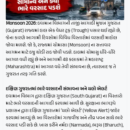
Monsoon 2026:
હવામાન વિભાગની તાજી આગાહી મુજબ ગુજરાત
(Gujarat) રાજ્યમાં હાલ એક વેધર ટ્રફ (Trough) પસાર થઈ રહ્યો છે,
જેના કારણે આગામી દિવસોમાં વિવિધ વિસ્તારોમાં વરસાદી માહોલ
જોવા મળશે. જો કે, રાજ્યમાં ચોમાસા (Monsoon) ના સત્તાવાર
આગમન માટે હજુ થોડી રાહ જોવી પડશે. હાલમાં ચોમાસુ ધીરે-ધીરે
આગળ વધી રહ્યું છે અને આગામી 48 કલાકમાં તે મહારાષ્ટ્ર
(Maharashtra) માં આગળ વધે તેવી સંભાવના છે, ત્યારબાદ જ તે
ગુજરાત તરફ ગતિ કરશે.
દક્ષિણ ગુજરાતમાં ભારે વરસાદની સંભાવના અને યલો એલર્ટ
હવામાન વિભાગ દ્વારા દક્ષિણ ગુજરાત (South Gujarat) ના વિસ્તારો
માટે ભારે વરસાદની આગાહી કરવામાં આવી છે. સુરક્ષાના ભાગરૂપે
પ્રશાસન દ્વારા દક્ષિણ ગુજરાતમાં ‘યલો એલર્ટ’ (Yellow Alert) જાહેર
કરવામાં આવ્યું છે. આ વિસ્તારોમાં ગાજવીજ અને તીવ્ર પવન સાથે ભારે
વરસાદ પડી શકે છે. ખાસ કરીને નર્મદા (Narmada), ભરૂચ (Bharuch),