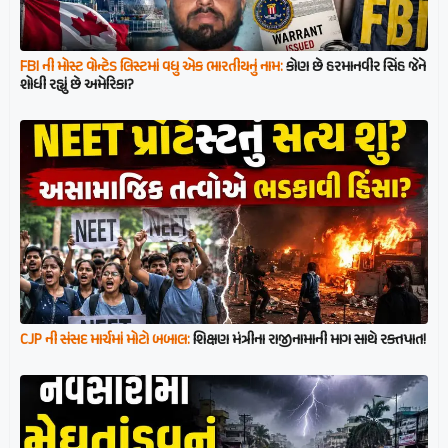
FBI ની મોસ્ટ વોન્ટેડ લિસ્ટમાં વધુ એક ભારતીયનું નામ:
કોણ છે હરમાનવીર સિંહ જેને
શોધી રહ્યું છે અમેરિકા?
CJP ની સંસદ માર્ચમાં મોટો બબાલ:
શિક્ષણ મંત્રીના રાજીનામાની માગ સાથે રક્તપાત!