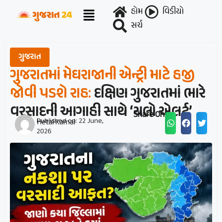
હોમ
વિડીયો
સર્ચ
ગુજરાત
ગુજરાતમાં મેઘરાજાની એન્ટ્રી માટે હજી
જોવી પડશે રાહ:
દક્ષિણ ગુજરાતમાં ભારે
વરસાદની આગાહી સાથે ‘યલો એલર્ટ’
Share On :
Published on:
22 June,
Hetal Karnal
2026