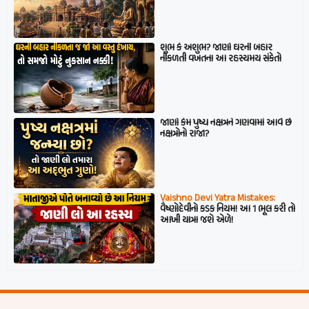
શુભ કે અશુભ? જાણો ઘરની બહાર
નીકળતી વખતના આ રહસ્યમય સંકેતો
જાણો કેમ પુષ્ય નક્ષત્રને ગણવામાં આવે છે
નક્ષત્રોનો રાજા?
Vaishno Devi Yatra Mistakes:
વૈષ્ણોદેવીનો કડક નિયમ! આ 1 ભૂલ કરી તો
આખી યાત્રા જશે એળે!