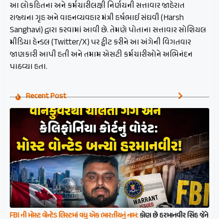
આ લોકહિતના અને કર્મચારીલક્ષી નિર્ણયની સત્તાવાર જાહેરાત
રાજ્યના ગૃહ અને વાહનવ્યવહાર મંત્રી હર્ષભાઈ સંઘવી (Harsh
Sanghavi) દ્વારા કરવામાં આવી છે. તેમણે પોતાના સત્તાવાર સોશિયલ
મીડિયા હેન્ડલ (Twitter/X) પર ટ્વીટ કરીને આ અંગેની વિગતવાર
જાણકારી આપી હતી અને તમામ એસટી કર્મચારીઓને અભિનંદન
પાઠવ્યા હતા.
Recent Post
FBI ની મોસ્ટ વોન્ટેડ લિસ્ટમાં વધુ એક ભારતીયનું નામ:
કોણ છે હરમાનવીર સિંહ જેને