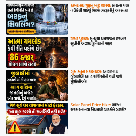
અમરનાથ ગુફાનું મોટું રહસ્ય:
સાયન્સ પણ
ન ઉકેલી શક્યું બાબા બરફાનીનું આ સત્ય!
ગરુડ પુરાણ:
મૃત્યુથી યમરાજના દરબાર
સુધીની અદ્રશ્ય દુનિયાની સફર
શુક્ર-કેતુનો મહાસંયોગ:
આગામી 4
જુલાઈથી આ 4 રાશિઓની વધી જશે
મુશ્કેલીઓ!
Solar Panel Price Hike:
ભારત
સરકારના નવા નિયમથી ગ્રાહકોને ઝટકો?