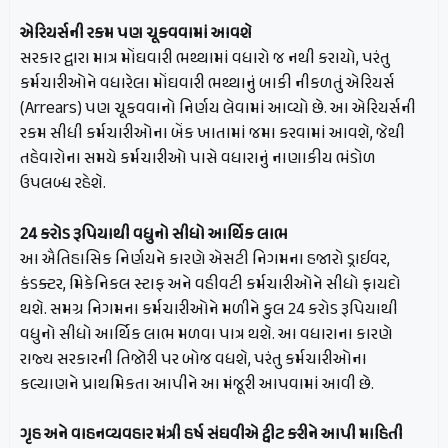
એરિયર્સની રકમ પણ ચૂકવવામાં આવશે
સરકાર દ્વારા માત્ર મોંઘવારી ભથ્થામાં વધારો જ નથી કરાયો, પરંતુ
કર્મચારીઓને વધારેલા મોંઘવારી ભથ્થાનું બાકી નીકળતું એરિયર્સ
(Arrears) પણ ચૂકવવાનો નિર્ણય લેવામાં આવ્યો છે. આ એરિયર્સની
રકમ સીધી કર્મચારીઓના બેંક ખાતામાં જમા કરવામાં આવશે, જેથી
તહેવારોના સમયે કર્મચારીઓ પાસે વધારાનું નાણાકીય ભંડોળ
ઉપલબ્ધ રહેશે.
24 કરોડ રૂપિયાથી વધુનો સીધો આર્થિક લાભ
આ ઐતિહાસિક નિર્ણયને કારણે એસટી નિગમના હજારો ડ્રાઈવર,
કંડક્ટર, મિકેનિકલ સ્ટાફ અને વહીવટી કર્મચારીઓને સીધો ફાયદો
થશે. સમગ્ર નિગમના કર્મચારીઓને મળીને કુલ 24 કરોડ રૂપિયાથી
વધુનો સીધો આર્થિક લાભ મળવા પાત્ર થશે. આ વધારાના કારણે
રાજ્ય સરકારની તિજોરી પર બોજ વધશે, પરંતુ કર્મચારીઓના
કલ્યાણને પ્રાથમિકતા આપીને આ મંજૂરી આપવામાં આવી છે.
ગૃહ અને વાહનવ્યવહાર મંત્રી હર્ષ સંઘવીએ ટ્વીટ કરીને આપી માહિતી