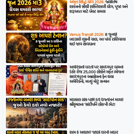
અમૃત સિદ્ધિ યોગ 2026:
જ્યોતિષ
શાસ્ત્રનો સૌથી શક્તિશાળી યોગ, પૂજા અને
શરૂઆત માટે બેસ્ટ સમય!
Venus Transit 2026:
8 જૂનથી
બદલાશે શુક્રની ચાલ, આ પાંચ રાશિવાળા
થઈ જાવ સાવધાન!
અમેરિકાની ધરતી પર સાળંગપુર ધામનો
ડંકો! રોજ 25,000 લોકોને મફત ભોજન!
સાળંગપુરના અન્નક્ષેત્રના ફેન થયા
અમેરિકનો, મળ્યું મોટું સન્માન
મહાકાલ લોક પછી હવે ઉજ્જૈનને મળશે
શ્રીકૃષ્ણના ‘સાંદીપનિ લોક’ની ભેટ!
શુભ કે અશુભ? જાણો ઘરની બહાર