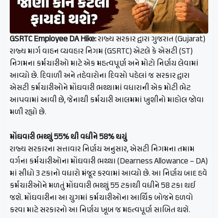
GSRTC Employee DA Hike:
રાજ્ય સરકાર દ્વારા ગુજરાત (Gujarat)
રાજ્ય માર્ગ વાહન વ્યવહાર નિગમ (GSRTC) એટલે કે એસટી (ST)
નિગમના કર્મચારીઓ માટે એક મહત્વપૂર્ણ અને મોટો નિર્ણય લેવામાં
આવ્યો છે. દિવાળી અને તહેવારોના દિવસો પહેલાં જ સરકાર દ્વારા
એસટી કર્મચારીઓને મોંઘવારી ભથ્થામાં વધારાની એક મોટી ભેટ
આપવામાં આવી છે, જેનાથી કર્મચારી આલમમાં ખુશીનો માહોલ જોવા
મળી રહ્યો છે.
મોંઘવારી ભથ્થું 55% થી વધીને 58% થયું
રાજ્ય સરકારના સત્તાવાર નિર્ણય અનુસાર, એસટી નિગમના તમામ
વર્ગના કર્મચારીઓના મોંઘવારી ભથ્થા (Dearness Allowance – DA)
માં સીધો 3 ટકાનો વધારો મંજૂર કરવામાં આવ્યો છે. આ નિર્ણય બાદ હવે
કર્મચારીઓને મળતું મોંઘવારી ભથ્થું 55 ટકાથી વધીને 58 ટકા થઈ
જશે. મોંઘવારીના આ યુગમાં કર્મચારીઓના આર્થિક બોજને હળવો
કરવા માટે સરકારનો આ નિર્ણય ખૂબ જ મહત્વપૂર્ણ સાબિત થશે.