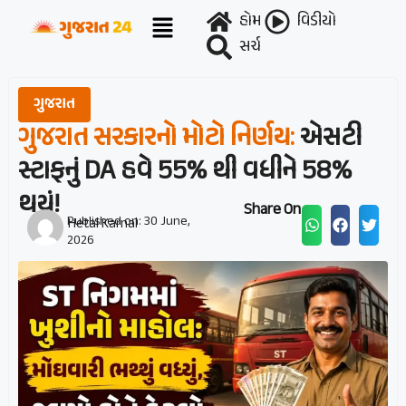
હોમ
વિડીયો
સર્ચ
ગુજરાત
ગુજરાત સરકારનો મોટો નિર્ણય:
એસટી
સ્ટાફનું DA હવે 55% થી વધીને 58%
થયું!
Share On :
Published on:
30 June,
Hetal Karnal
2026