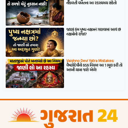
નીકળતી વખતના આ રહસ્યમય સંકેતો
જાણો કેમ પુષ્ય નક્ષત્રને ગણવામાં આવે છે
નક્ષત્રોનો રાજા?
Vaishno Devi Yatra Mistakes:
વૈષ્ણોદેવીનો કડક નિયમ! આ 1 ભૂલ કરી તો
આખી યાત્રા જશે એળે!