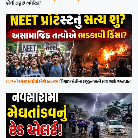
શોધી રહ્યું છે અમેરિકા?
CJP ની સંસદ માર્ચમાં મોટો બબાલ:
શિક્ષણ મંત્રીના રાજીનામાની માગ સાથે રક્તપાત!