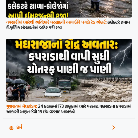
નવસારીમાં ભારેથી અતિભારે વરસાદની આગાહીને પગલે રેડ એલર્ટ:
કલેક્ટરે તમામ
શૈક્ષણિક સંસ્થાઓમાં જાહેર કરી રજા
ગુજરાતમાં મેઘતાંડવ:
24 કલાકમાં 173 તાલુકામાં ભારે વરસાદ, વલસાડના કપરાડામાં
આકાશી આફત જેવો 16 ઇંચ વરસાદ ખાબક્યો
ધર્મ