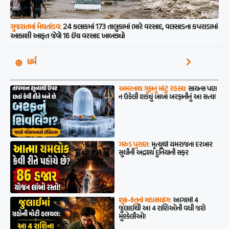
ગુજરાતમાં મેઘતાંડવ:
24 કલાકમાં 173 તાલુકામાં ભારે વરસાદ, વલસાડના કપરાડામાં
આકાશી આફત જેવો 16 ઇંચ વરસાદ ખાબક્યો
ધર્મ
અમરનાથ ગુફાનું મોટું રહસ્ય:
સાયન્સ પણ
ન ઉકેલી શક્યું બાબા બરફાનીનું આ સત્ય!
ગરુડ પુરાણ:
મૃત્યુથી યમરાજના દરબાર
સુધીની અદ્રશ્ય દુનિયાની સફર
શુક્ર-કેતુનો મહાસંયોગ:
આગામી 4
જુલાઈથી આ 4 રાશિઓની વધી જશે
મુશ્કેલીઓ!