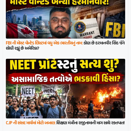
FBI ની મોસ્ટ વોન્ટેડ લિસ્ટમાં વધુ એક ભારતીયનું નામ:
કોણ છે હરમાનવીર સિંહ જેને
શોધી રહ્યું છે અમેરિકા?
CJP ની સંસદ માર્ચમાં મોટો બબાલ:
શિક્ષણ મંત્રીના રાજીનામાની માગ સાથે રક્તપાત!