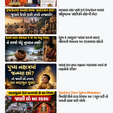
મહાકાલ લોક પછી હવે ઉજ્જૈનને મળશે
શ્રીકૃષ્ણના ‘સાંદીપનિ લોક’ની ભેટ!
શુભ કે અશુભ? જાણો ઘરની બહાર
નીકળતી વખતના આ રહસ્યમય સંકેતો
જાણો કેમ પુષ્ય નક્ષત્રને ગણવામાં આવે છે
નક્ષત્રોનો રાજા?
Vaishno Devi Yatra Mistakes:
વૈષ્ણોદેવીનો કડક નિયમ! આ 1 ભૂલ કરી તો
આખી યાત્રા જશે એળે!