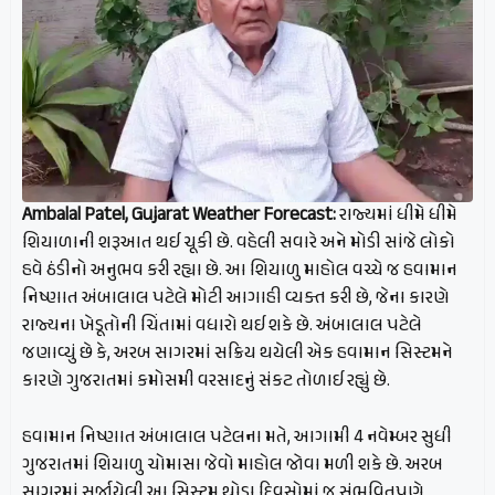
Ambalal Patel, Gujarat Weather Forecast:
રાજ્યમાં ધીમે ધીમે
શિયાળાની શરૂઆત થઈ ચૂકી છે. વહેલી સવારે અને મોડી સાંજે લોકો
હવે ઠંડીનો અનુભવ કરી રહ્યા છે. આ શિયાળુ માહોલ વચ્ચે જ હવામાન
નિષ્ણાત અંબાલાલ પટેલે મોટી આગાહી વ્યક્ત કરી છે, જેના કારણે
રાજ્યના ખેડૂતોની ચિંતામાં વધારો થઈ શકે છે. અંબાલાલ પટેલે
જણાવ્યું છે કે, અરબ સાગરમાં સક્રિય થયેલી એક હવામાન સિસ્ટમને
કારણે ગુજરાતમાં કમોસમી વરસાદનું સંકટ તોળાઈ રહ્યું છે.
હવામાન નિષ્ણાત અંબાલાલ પટેલના મતે, આગામી 4 નવેમ્બર સુધી
ગુજરાતમાં શિયાળુ ચોમાસા જેવો માહોલ જોવા મળી શકે છે. અરબ
સાગરમાં સર્જાયેલી આ સિસ્ટમ થોડા દિવસોમાં જ સંભવિતપણે