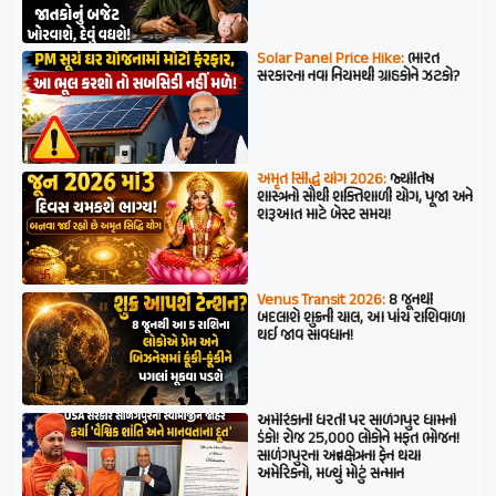
Solar Panel Price Hike:
ભારત
સરકારના નવા નિયમથી ગ્રાહકોને ઝટકો?
અમૃત સિદ્ધિ યોગ 2026:
જ્યોતિષ
શાસ્ત્રનો સૌથી શક્તિશાળી યોગ, પૂજા અને
શરૂઆત માટે બેસ્ટ સમય!
Venus Transit 2026:
8 જૂનથી
બદલાશે શુક્રની ચાલ, આ પાંચ રાશિવાળા
થઈ જાવ સાવધાન!
અમેરિકાની ધરતી પર સાળંગપુર ધામનો
ડંકો! રોજ 25,000 લોકોને મફત ભોજન!
સાળંગપુરના અન્નક્ષેત્રના ફેન થયા
અમેરિકનો, મળ્યું મોટું સન્માન