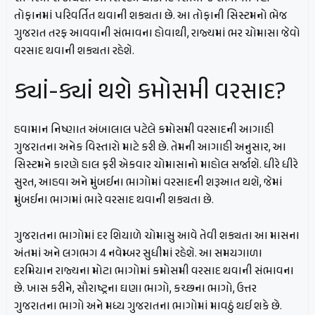
તોફાનમાં પરિવર્તિત થવાની શક્યતા છે. આ તોફાની સિસ્ટમનો ભેજ
ગુજરાત તરફ આવવાની સંભાવના હોવાથી, રાજ્યમાં ભર ચોમાસા જેવો
વરસાદ થવાની શક્યતા રહેશે.
ક્યાં-ક્યાં થશે કમોસમી વરસાદ?
હવામાન નિષ્ણાત અંબાલાલ પટેલે કમોસમી વરસાદની આગાહી
ગુજરાતના અનેક વિસ્તારો માટે કરી છે. તેમની આગાહી અનુસાર, આ
સિસ્ટમને કારણે હાલ ફરી એકવાર ચોમાસાનો માહોલ સર્જાશે. ધીરે ધીરે
સુરત, આહવા અને મુંબઈના ભાગોમાં વરસાદની શરૂઆત થશે, જેમાં
મુંબઈના ભાગમાં ભારે વરસાદ થવાની શક્યતા છે.
ગુજરાતના ભાગોમાં દર શિયાળે ચોમાસુ આવે તેવી શક્યતા આ માસના
અંતમાં અને લગભગ 4 નવેમ્બર સુધીમાં રહેશે. આ સમયગાળા
દરમિયાન રાજ્યના મોટા ભાગોમાં કમોસમી વરસાદ થવાની સંભાવના
છે. ખાસ કરીને, સૌરાષ્ટ્રના ઘણા ભાગો, કચ્છના ભાગો, ઉત્તર
ગુજરાતના ભાગો અને મધ્ય ગુજરાતના ભાગોમાં માવઠું થઈ શકે છે.