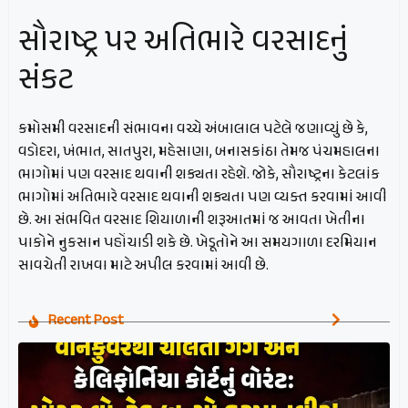
સૌરાષ્ટ્ર પર અતિભારે વરસાદનું
સંકટ
કમોસમી વરસાદની સંભાવના વચ્ચે અંબાલાલ પટેલે જણાવ્યું છે કે,
વડોદરા, ખંભાત, સાતપુરા, મહેસાણા, બનાસકાંઠા તેમજ પંચમહાલના
ભાગોમાં પણ વરસાદ થવાની શક્યતા રહેશે. જોકે, સૌરાષ્ટ્રના કેટલાંક
ભાગોમાં અતિભારે વરસાદ થવાની શક્યતા પણ વ્યક્ત કરવામાં આવી
છે. આ સંભવિત વરસાદ શિયાળાની શરૂઆતમાં જ આવતા ખેતીના
પાકોને નુકસાન પહોંચાડી શકે છે. ખેડૂતોને આ સમયગાળા દરમિયાન
સાવચેતી રાખવા માટે અપીલ કરવામાં આવી છે.
Recent Post