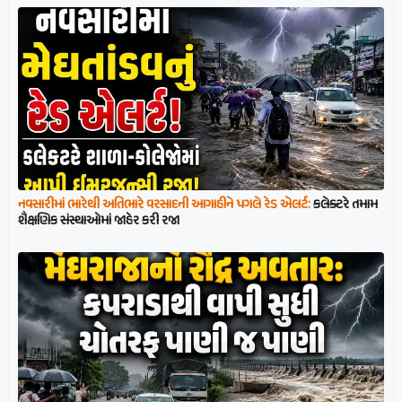
નવસારીમાં ભારેથી અતિભારે વરસાદની આગાહીને પગલે રેડ એલર્ટ:
કલેક્ટરે તમામ
શૈક્ષણિક સંસ્થાઓમાં જાહેર કરી રજા