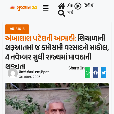
હોમ
વિડીયો
સર્ચ
અમદાવાદ
અંબાલાલ પટેલની આગાહી:
શિયાળાની
શરૂઆતમાં જ કમોસમી વરસાદનો માહોલ,
4 નવેમ્બર સુધી રાજ્યમાં માવઠાની
શક્યતા
Share On :
Published on:
21
Amarat B Prajapati
October, 2025