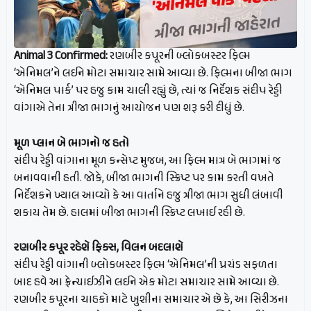
Animal 3 Confirmed:
રણબીર કપૂરની બ્લોકબસ્ટર ફિલ્મ
‘એનિમલ’ને લઈને મોટા સમાચાર સામે આવ્યા છે. ફિલ્મના બીજા ભાગ
‘એનિમલ પાર્ક’ પર હજુ કામ ચાલી રહ્યું છે, ત્યાં જ નિર્દેશક સંદીપ રેડ્ડી
વાંગાએ તેના ત્રીજા ભાગનું આયોજન પણ શરૂ કરી દીધું છે.
મૂળ પ્લાન બે ભાગનો જ હતો
સંદીપ રેડ્ડી વાંગાના મૂળ કન્સેપ્ટ મુજબ, આ ફિલ્મ માત્ર બે ભાગમાં જ
બનાવવાની હતી. જોકે, બીજા ભાગની સ્ક્રિપ્ટ પર કામ કરતી વખતે
નિર્દેશકને ખ્યાલ આવ્યો કે આ વાર્તાને હજુ ત્રીજા ભાગ સુધી લંબાવી
શકાય તેમ છે. હાલમાં બીજા ભાગની સ્ક્રિપ્ટ લખાઈ રહી છે.
રણબીર કપૂર રહેશે ફિક્સ, વિલન બદલાશે
સંદીપ રેડ્ડી વાંગાની બ્લોકબસ્ટર ફિલ્મ ‘એનિમલ’ની પ્રચંડ સફળતા
બાદ હવે આ ફ્રેન્ચાઈઝીને લઈને એક મોટા સમાચાર સામે આવ્યા છે.
રણબીર કપૂરના ચાહકો માટે ખુશીના સમાચાર એ છે કે, આ સિરીઝના