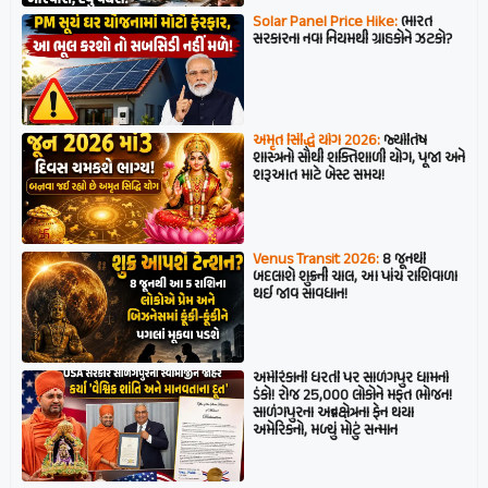
Solar Panel Price Hike:
ભારત
સરકારના નવા નિયમથી ગ્રાહકોને ઝટકો?
અમૃત સિદ્ધિ યોગ 2026:
જ્યોતિષ
શાસ્ત્રનો સૌથી શક્તિશાળી યોગ, પૂજા અને
શરૂઆત માટે બેસ્ટ સમય!
Venus Transit 2026:
8 જૂનથી
બદલાશે શુક્રની ચાલ, આ પાંચ રાશિવાળા
થઈ જાવ સાવધાન!
અમેરિકાની ધરતી પર સાળંગપુર ધામનો
ડંકો! રોજ 25,000 લોકોને મફત ભોજન!
સાળંગપુરના અન્નક્ષેત્રના ફેન થયા
અમેરિકનો, મળ્યું મોટું સન્માન