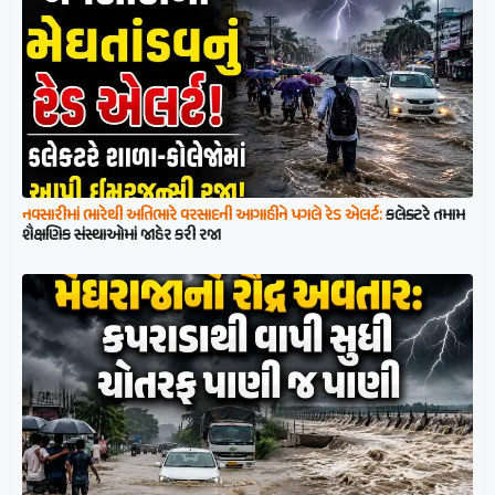
નવસારીમાં ભારેથી અતિભારે વરસાદની આગાહીને પગલે રેડ એલર્ટ:
કલેક્ટરે તમામ
શૈક્ષણિક સંસ્થાઓમાં જાહેર કરી રજા