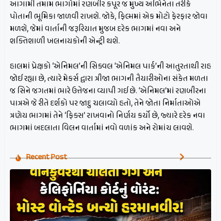
આગામી તમામ ભાગોમાં રણબીર કપૂર જ મુખ્ય અભિનેતા તરીકે
પોતાની ભૂમિકા જાળવી રાખશે. જોકે, ફિલ્મમાં એક મોટો ફેરફાર જોવા
મળશે, જેમાં વાર્તાની જરૂરિયાત મુજબ દરેક ભાગમાં નવા અને
શક્તિશાળી ખલનાયકોની એન્ટ્રી થશે.
હાલમાં પ્રેક્ષકો ‘એનિમલ’ની સિક્વલ ‘એનિમલ પાર્ક’ની આતુરતાથી રાહ
જોઈ રહ્યા છે, ત્યારે મેકર્સ દ્વારા ત્રીજા ભાગની તૈયારીઓના સંકેત મળતા
જ સિને જગતમાં ભારે ઉત્તેજના વ્યાપી ગઈ છે. ‘એનિમલ’માં રણબીરના
પાત્રએ જે રીતે દર્શકો પર જાદુ ચલાવ્યો હતો, તેને જોતા નિર્માતાઓએ
ત્રણેય ભાગમાં તેને ‘ફિક્સ’ રાખવાનો નિર્ણય કર્યો છે, જ્યારે દરેક નવા
ભાગમાં બદલાતા વિલન વાર્તામાં નવો વળાંક અને રોમાંચ લાવશે.
Recent Post