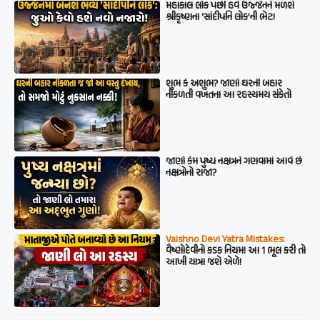
મહાકાલ લોક પછી હવે ઉજ્જૈનને મળશે
શ્રીકૃષ્ણના ‘સાંદીપનિ લોક’ની ભેટ!
શુભ કે અશુભ? જાણો ઘરની બહાર
નીકળતી વખતના આ રહસ્યમય સંકેતો
જાણો કેમ પુષ્ય નક્ષત્રને ગણવામાં આવે છે
નક્ષત્રોનો રાજા?
Vaishno Devi Yatra Mistakes:
વૈષ્ણોદેવીનો કડક નિયમ! આ 1 ભૂલ કરી તો
આખી યાત્રા જશે એળે!