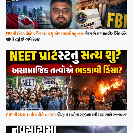
FBI ની મોસ્ટ વોન્ટેડ લિસ્ટમાં વધુ એક ભારતીયનું નામ:
કોણ છે હરમાનવીર સિંહ જેને
શોધી રહ્યું છે અમેરિકા?
CJP ની સંસદ માર્ચમાં મોટો બબાલ:
શિક્ષણ મંત્રીના રાજીનામાની માગ સાથે રક્તપાત!