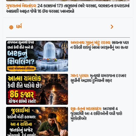
ગુજરાતમાં મેઘતાંડવ:
24 કલાકમાં 173 તાલુકામાં ભારે વરસાદ, વલસાડના કપરાડામાં
આકાશી આફત જેવો 16 ઇંચ વરસાદ ખાબક્યો
ધર્મ
અમરનાથ ગુફાનું મોટું રહસ્ય:
સાયન્સ પણ
ન ઉકેલી શક્યું બાબા બરફાનીનું આ સત્ય!
ગરુડ પુરાણ:
મૃત્યુથી યમરાજના દરબાર
સુધીની અદ્રશ્ય દુનિયાની સફર
શુક્ર-કેતુનો મહાસંયોગ:
આગામી 4
જુલાઈથી આ 4 રાશિઓની વધી જશે
મુશ્કેલીઓ!