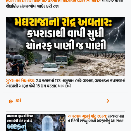
નવસારીમાં ભારેથી અતિભારે વરસાદની આગાહીને પગલે રેડ એલર્ટ:
કલેક્ટરે તમામ
શૈક્ષણિક સંસ્થાઓમાં જાહેર કરી રજા
ગુજરાતમાં મેઘતાંડવ:
24 કલાકમાં 173 તાલુકામાં ભારે વરસાદ, વલસાડના કપરાડામાં
આકાશી આફત જેવો 16 ઇંચ વરસાદ ખાબક્યો
ધર્મ
અમરનાથ ગુફાનું મોટું રહસ્ય:
સાયન્સ પણ
ન ઉકેલી શક્યું બાબા બરફાનીનું આ સત્ય!