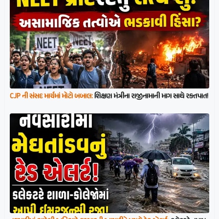
CJP ની સંસદ માર્ચમાં મોટો બબાલ:
શિક્ષણ મંત્રીના રાજીનામાની માગ સાથે રક્તપાત!