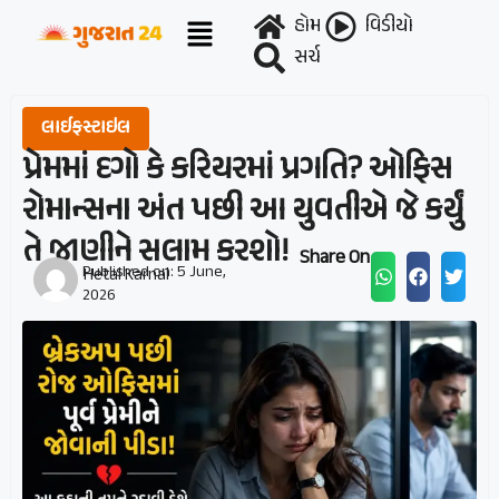
હોમ
વિડીયો
સર્ચ
લાઈફસ્ટાઇલ
પ્રેમમાં દગો કે કરિયરમાં પ્રગતિ? ઓફિસ
રોમાન્સના અંત પછી આ યુવતીએ જે કર્યું
તે જાણીને સલામ કરશો!
Share On :
Published on:
5 June,
Hetal Karnal
2026