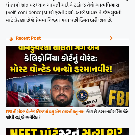
પોતાની જાત પર ધ્યાન આપતી ગઈ, એટલો જ તેનો આત્મવિશ્વાસ
(Self-confidence) પાછો ફરતો ગયો. આજે પાયલ તે દરેક યુવતી
માટે પ્રેરણા છે જે પ્રેમમાં નિષ્ફળ ગયા પછી હિંમત હારી જાય છે.
Recent Post
FBI ની મોસ્ટ વોન્ટેડ લિસ્ટમાં વધુ એક ભારતીયનું નામ:
કોણ છે હરમાનવીર સિંહ જેને
શોધી રહ્યું છે અમેરિકા?