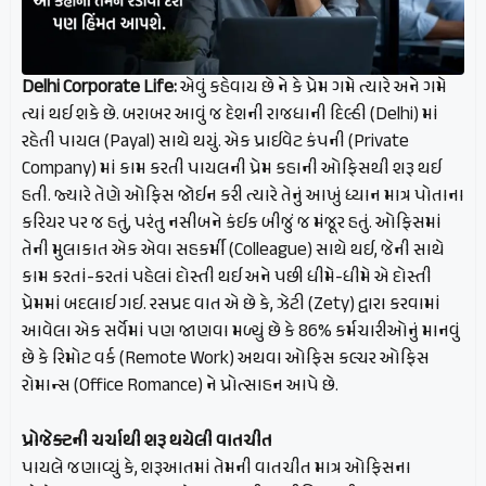
Delhi Corporate Life:
એવું કહેવાય છે ને કે પ્રેમ ગમે ત્યારે અને ગમે
ત્યાં થઈ શકે છે. બરાબર આવું જ દેશની રાજધાની દિલ્હી (Delhi) માં
રહેતી પાયલ (Payal) સાથે થયું. એક પ્રાઈવેટ કંપની (Private
Company) માં કામ કરતી પાયલની પ્રેમ કહાની ઓફિસથી શરૂ થઈ
હતી. જ્યારે તેણે ઓફિસ જોઈન કરી ત્યારે તેનું આખું ધ્યાન માત્ર પોતાના
કરિયર પર જ હતું, પરંતુ નસીબને કંઈક બીજું જ મંજૂર હતું. ઓફિસમાં
તેની મુલાકાત એક એવા સહકર્મી (Colleague) સાથે થઈ, જેની સાથે
કામ કરતાં-કરતાં પહેલાં દોસ્તી થઈ અને પછી ધીમે-ધીમે એ દોસ્તી
પ્રેમમાં બદલાઈ ગઈ. રસપ્રદ વાત એ છે કે, ઝેટી (Zety) દ્વારા કરવામાં
આવેલા એક સર્વેમાં પણ જાણવા મળ્યું છે કે 86% કર્મચારીઓનું માનવું
છે કે રિમોટ વર્ક (Remote Work) અથવા ઓફિસ કલ્ચર ઓફિસ
રોમાન્સ (Office Romance) ને પ્રોત્સાહન આપે છે.
પ્રોજેક્ટની ચર્ચાથી શરૂ થયેલી વાતચીત
પાયલે જણાવ્યું કે, શરૂઆતમાં તેમની વાતચીત માત્ર ઓફિસના