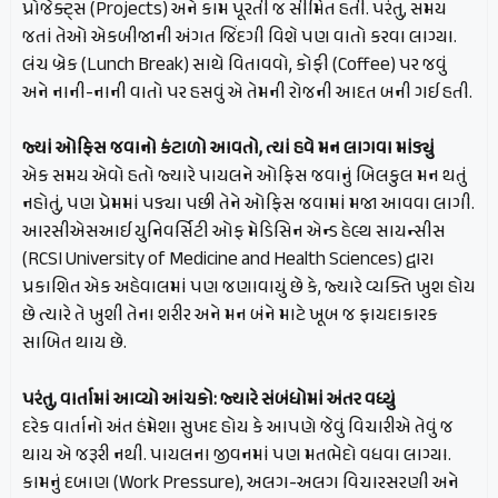
પ્રોજેક્ટ્સ (Projects) અને કામ પૂરતી જ સીમિત હતી. પરંતુ, સમય
જતાં તેઓ એકબીજાની અંગત જિંદગી વિશે પણ વાતો કરવા લાગ્યા.
લંચ બ્રેક (Lunch Break) સાથે વિતાવવો, કોફી (Coffee) પર જવું
અને નાની-નાની વાતો પર હસવું એ તેમની રોજની આદત બની ગઈ હતી.
જ્યાં ઓફિસ જવાનો કંટાળો આવતો, ત્યાં હવે મન લાગવા માંડ્યું
એક સમય એવો હતો જ્યારે પાયલને ઓફિસ જવાનું બિલકુલ મન થતું
નહોતું, પણ પ્રેમમાં પડ્યા પછી તેને ઓફિસ જવામાં મજા આવવા લાગી.
આરસીએસઆઈ યુનિવર્સિટી ઓફ મેડિસિન એન્ડ હેલ્થ સાયન્સીસ
(RCSI University of Medicine and Health Sciences) દ્વારા
પ્રકાશિત એક અહેવાલમાં પણ જણાવાયું છે કે, જ્યારે વ્યક્તિ ખુશ હોય
છે ત્યારે તે ખુશી તેના શરીર અને મન બંને માટે ખૂબ જ ફાયદાકારક
સાબિત થાય છે.
પરંતુ, વાર્તામાં આવ્યો આંચકો: જ્યારે સંબંધોમાં અંતર વધ્યું
દરેક વાર્તાનો અંત હંમેશા સુખદ હોય કે આપણે જેવું વિચારીએ તેવું જ
થાય એ જરૂરી નથી. પાયલના જીવનમાં પણ મતભેદો વધવા લાગ્યા.
કામનું દબાણ (Work Pressure), અલગ-અલગ વિચારસરણી અને