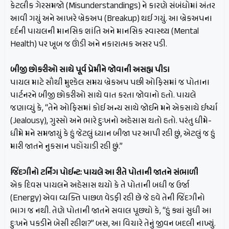
કેટલીક ગેરસમજો (Misunderstandings) ને કારણે સંબંધોમાં અંતર
આવી ગયું અને આખરે બ્રેકઅપ (Breakup) થઈ ગયું. આ બ્રેકઅપના
દર્દની પાયલની માનસિક શાંતિ અને માનસિક સ્વાસ્થ્ય (Mental
Health) પર ખૂબ જ ઊંડી અને નકારાત્મક અસર પડી.
બીજી છોકરીઓ સાથે પૂર્વ પ્રેમીને જોવાની અસહ્ય પીડા
પાયલ માટે સૌથી મુશ્કેલ સમય બ્રેકઅપ પછી ઓફિસમાં જ પોતાના
પાર્ટનરને બીજી છોકરીઓ સાથે વાત કરતા જોવાનો હતો. પાયલે
જણાવ્યું કે, “તેને ઓફિસમાં કોઈ અન્ય સાથે જોઈને મને એકસાથે ઈર્ષ્યા
(Jealousy), ગુસ્સો અને ભારે દુઃખનો અહેસાસ થતો હતો. પરંતુ ધીમે-
ધીમે મને સમજાયું કે હું જેટલું ધ્યાન બીજા પર આપી રહી છું, એટલું જ હું
મારી જાતને નુકસાન પહોંચાડી રહી છું.”
જિંદગીનો ટર્નિંગ પોઈન્ટ: પાયલે આ રીતે પોતાની જાતને સંભાળી
એક દિવસ પાયલને અહેસાસ થયો કે તે પોતાની બધી જ ઉર્જા
(Energy) એવા વ્યક્તિ પાછળ વેડફી રહી છે જે હવે તેની જિંદગીનો
ભાગ જ નથી. તેણે પોતાની જાતને સવાલ પૂછ્યો કે, “હું ક્યાં સુધી આ
દુઃખને પકડીને બેસી રહીશ?” બસ, આ વિચારે તેનું જીવન બદલી નાખ્યું.