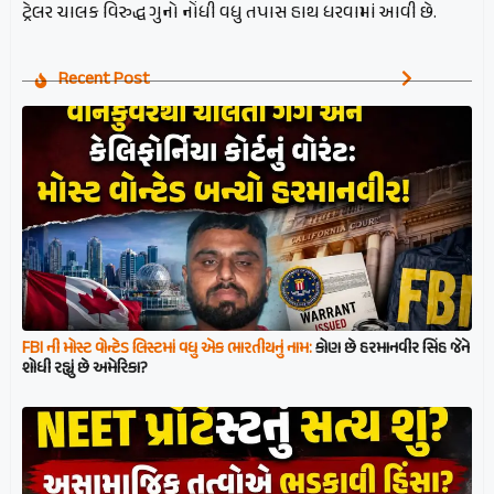
ટ્રેલર ચાલક વિરુદ્ધ ગુનો નોંધી વધુ તપાસ હાથ ધરવામાં આવી છે.
Recent Post
FBI ની મોસ્ટ વોન્ટેડ લિસ્ટમાં વધુ એક ભારતીયનું નામ:
કોણ છે હરમાનવીર સિંહ જેને
શોધી રહ્યું છે અમેરિકા?