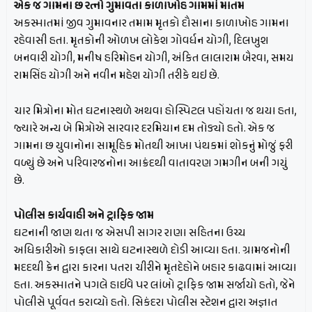
એક જ ગામના છ રત્નો ગુમાવતા કાળાખોહ ગામમાં માતમ
અકસ્માતમાં જીવ ગુમાવનાર તમામ મૃતકો દૌસાના કાળાખોહ ગામના
રહેવાસી હતા. મૃતકોની ઓળખ લોકેશ ગોવર્ધન યોગી, દિલખુશ
બનવારી યોગી, મનીષ હરિમોહન યોગી, અંકિત લાલારામ બૈરવા, સમય
રામસિંહ યોગી અને નવીન મહેશ યોગી તરીકે થઇ છે.
ચાર મિત્રોના મોત ઘટનાસ્થળે અથવા હોસ્પિટલ પહોંચતા જ થયા હતા,
જ્યારે અન્ય બે મિત્રોએ સારવાર દરમિયાન દમ તોડ્યો હતો. એક જ
ગામના છ યુવાનોના સામૂહિક મોતથી આખા પંથકમાં શોકનું મોજું ફરી
વળ્યું છે અને પરિવારજનોના આક્રંદથી વાતાવરણ ગમગીન બની ગયું
છે.
પોલીસ કાર્યવાહી અને ટ્રાફિક જામ
ઘટનાની જાણ થતા જ એસપી સાગર રાણા સહિતના ઉચ્ચ
અધિકારીઓ કાફલા સાથે ઘટનાસ્થળે દોડી આવ્યા હતા. ગ્રામજનોની
મદદથી ક્રેન દ્વારા કારના પતરા ચીરીને મૃતદેહોને બહાર કાઢવામાં આવ્યા
હતા. અકસ્માતને પગલે હાઈવે પર લાંબો ટ્રાફિક જામ સર્જાયો હતો, જેને
પોલીસે પૂર્વવત કરાવ્યો હતો. સિકંદરા પોલીસ સ્ટેશન દ્વારા અજ્ઞાત