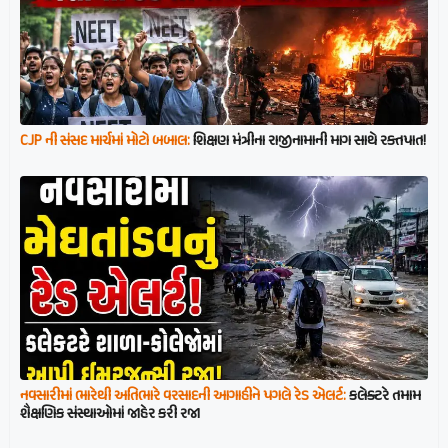
CJP ની સંસદ માર્ચમાં મોટો બબાલ:
શિક્ષણ મંત્રીના રાજીનામાની માગ સાથે રક્તપાત!
નવસારીમાં ભારેથી અતિભારે વરસાદની આગાહીને પગલે રેડ એલર્ટ:
કલેક્ટરે તમામ
શૈક્ષણિક સંસ્થાઓમાં જાહેર કરી રજા