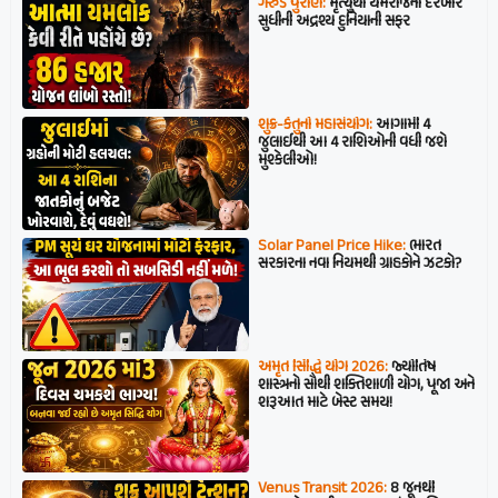
ગરુડ પુરાણ:
મૃત્યુથી યમરાજના દરબાર
સુધીની અદ્રશ્ય દુનિયાની સફર
શુક્ર-કેતુનો મહાસંયોગ:
આગામી 4
જુલાઈથી આ 4 રાશિઓની વધી જશે
મુશ્કેલીઓ!
Solar Panel Price Hike:
ભારત
સરકારના નવા નિયમથી ગ્રાહકોને ઝટકો?
અમૃત સિદ્ધિ યોગ 2026:
જ્યોતિષ
શાસ્ત્રનો સૌથી શક્તિશાળી યોગ, પૂજા અને
શરૂઆત માટે બેસ્ટ સમય!
Venus Transit 2026:
8 જૂનથી