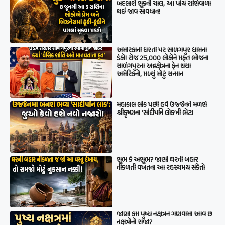
બદલાશે શુક્રની ચાલ, આ પાંચ રાશિવાળા
થઈ જાવ સાવધાન!
અમેરિકાની ધરતી પર સાળંગપુર ધામનો
ડંકો! રોજ 25,000 લોકોને મફત ભોજન!
સાળંગપુરના અન્નક્ષેત્રના ફેન થયા
અમેરિકનો, મળ્યું મોટું સન્માન
મહાકાલ લોક પછી હવે ઉજ્જૈનને મળશે
શ્રીકૃષ્ણના ‘સાંદીપનિ લોક’ની ભેટ!
શુભ કે અશુભ? જાણો ઘરની બહાર
નીકળતી વખતના આ રહસ્યમય સંકેતો
જાણો કેમ પુષ્ય નક્ષત્રને ગણવામાં આવે છે
નક્ષત્રોનો રાજા?