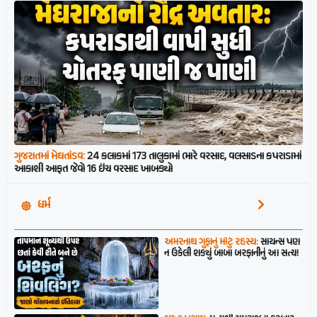
ગુજરાતમાં મેઘતાંડવ:
24 કલાકમાં 173 તાલુકામાં ભારે વરસાદ, વલસાડના કપરાડામાં
આકાશી આફત જેવો 16 ઇંચ વરસાદ ખાબક્યો
ધર્મ
અમરનાથ ગુફાનું મોટું રહસ્ય:
સાયન્સ પણ
ન ઉકેલી શક્યું બાબા બરફાનીનું આ સત્ય!