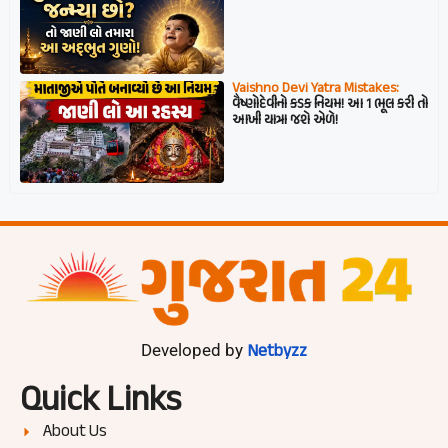
Vaishno Devi Yatra Mistakes:
વૈષ્ણોદેવીનો કડક નિયમ! આ 1 ભૂલ કરી તો
આખી યાત્રા જશે એળે!
Netbyzz
Developed by
Quick Links
About Us