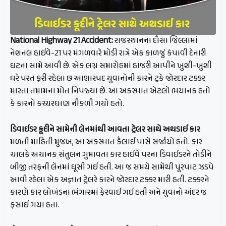
National Highway 21 Accident:
રાજસ્થાનના દૌસા જિલ્લામાં
નેશનલ હાઈવે-21 પર મંગળવારે મોડી રાત્રે એક કાળજું કંપાવી દેનારી
ઘટના સામે આવી છે. એક લગ્ન સમારોહમાં હાજરી આપીને ખુશી-ખુશી
ઘરે પરત ફરી રહેલા છ આશાસ્પદ યુવાનોની કારને ટ્રકે જોરદાર ટક્કર
મારતા તમામના મોત નિપજ્યા છે. આ અકસ્માત એટલો ભયાનક હતો
કે કારનો કચ્ચરઘાણ નીકળી ગયો હતો.
ડિવાઈડર કૂદીને સામેની લેનમાંથી આવતા ટ્રેલર સાથે અથડાઈ કાર
મળતી માહિતી મુજબ, આ અકસ્માત કૈલાઈ પાસે સર્જાયો હતો. કાર
ચાલકે અચાનક સંતુલન ગુમાવતા કાર હાઈવે પરના ડિવાઈડરને તોડીને
બીજી તરફની લેનમાં ઘૂસી ગઈ હતી. આ જ સમયે સામેથી પૂરપાટ ઝડપે
આવી રહેલા એક અજ્ઞાત ટ્રેલરે કારને જોરદાર ટક્કર મારી હતી. ટક્કરને
કારણે કાર લોખંડના ભંગારમાં ફેરવાઈ ગઈ હતી અને યુવાનો અંદર જ
ફસાઈ ગયા હતા.