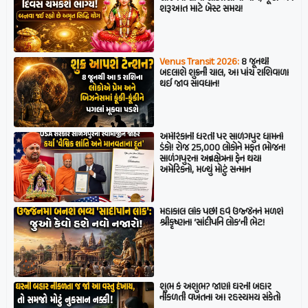
શરૂઆત માટે બેસ્ટ સમય!
Venus Transit 2026:
8 જૂનથી
બદલાશે શુક્રની ચાલ, આ પાંચ રાશિવાળા
થઈ જાવ સાવધાન!
અમેરિકાની ધરતી પર સાળંગપુર ધામનો
ડંકો! રોજ 25,000 લોકોને મફત ભોજન!
સાળંગપુરના અન્નક્ષેત્રના ફેન થયા
અમેરિકનો, મળ્યું મોટું સન્માન
મહાકાલ લોક પછી હવે ઉજ્જૈનને મળશે
શ્રીકૃષ્ણના ‘સાંદીપનિ લોક’ની ભેટ!
શુભ કે અશુભ? જાણો ઘરની બહાર
નીકળતી વખતના આ રહસ્યમય સંકેતો