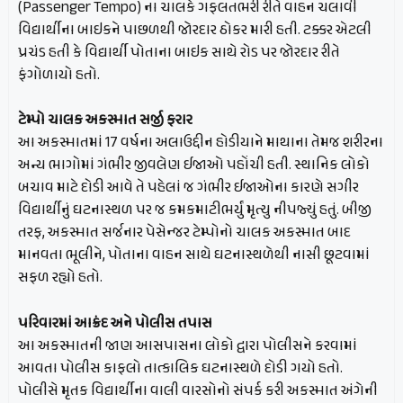
(Passenger Tempo) ના ચાલકે ગફલતભરી રીતે વાહન ચલાવી
વિદ્યાર્થીના બાઇકને પાછળથી જોરદાર ઠોકર મારી હતી. ટક્કર એટલી
પ્રચંડ હતી કે વિદ્યાર્થી પોતાના બાઇક સાથે રોડ પર જોરદાર રીતે
ફંગોળાયો હતો.
ટેમ્પો ચાલક અકસ્માત સર્જી ફરાર
આ અકસ્માતમાં 17 વર્ષના અલાઉદ્દીન હોડીયાને માથાના તેમજ શરીરના
અન્ય ભાગોમાં ગંભીર જીવલેણ ઈજાઓ પહોંચી હતી. સ્થાનિક લોકો
બચાવ માટે દોડી આવે તે પહેલાં જ ગંભીર ઈજાઓના કારણે સગીર
વિદ્યાર્થીનું ઘટનાસ્થળ પર જ કમકમાટીભર્યું મૃત્યુ નીપજ્યું હતું. બીજી
તરફ, અકસ્માત સર્જનાર પેસેન્જર ટેમ્પોનો ચાલક અકસ્માત બાદ
માનવતા ભૂલીને, પોતાના વાહન સાથે ઘટનાસ્થળેથી નાસી છૂટવામાં
સફળ રહ્યો હતો.
પરિવારમાં આક્રંદ અને પોલીસ તપાસ
આ અકસ્માતની જાણ આસપાસના લોકો દ્વારા પોલીસને કરવામાં
આવતા પોલીસ કાફલો તાત્કાલિક ઘટનાસ્થળે દોડી ગયો હતો.
પોલીસે મૃતક વિદ્યાર્થીના વાલી વારસોનો સંપર્ક કરી અકસ્માત અંગેની