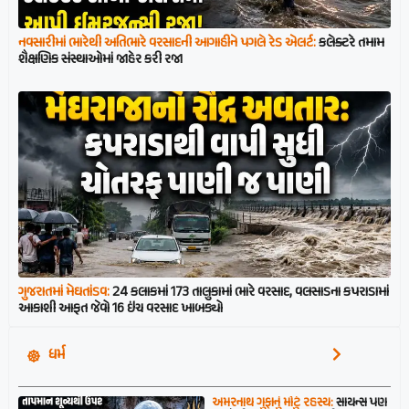
નવસારીમાં ભારેથી અતિભારે વરસાદની આગાહીને પગલે રેડ એલર્ટ:
કલેક્ટરે તમામ
શૈક્ષણિક સંસ્થાઓમાં જાહેર કરી રજા
ગુજરાતમાં મેઘતાંડવ:
24 કલાકમાં 173 તાલુકામાં ભારે વરસાદ, વલસાડના કપરાડામાં
આકાશી આફત જેવો 16 ઇંચ વરસાદ ખાબક્યો
ધર્મ
અમરનાથ ગુફાનું મોટું રહસ્ય:
સાયન્સ પણ