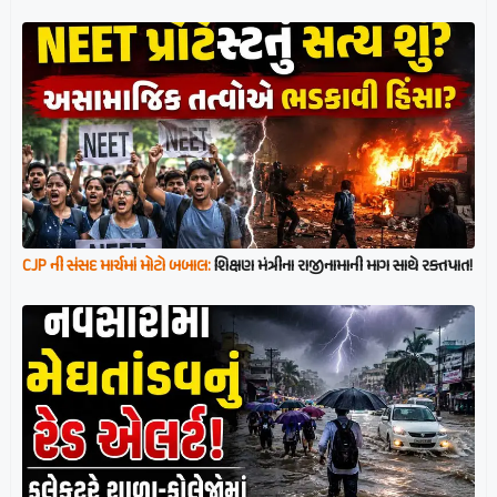
CJP ની સંસદ માર્ચમાં મોટો બબાલ:
શિક્ષણ મંત્રીના રાજીનામાની માગ સાથે રક્તપાત!