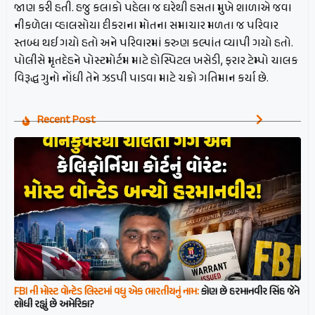
જાણ કરી હતી. હજુ કલાકો પહેલા જ ઘરેથી હસતા મુખે શાળાએ જવા
નીકળેલા વ્હાલસોયા દીકરાના મોતના સમાચાર મળતા જ પરિવાર
સ્તબ્ધ થઈ ગયો હતો અને પરિવારમાં કરુણ કલ્પાંત વ્યાપી ગયો હતો.
પોલીસે મૃતદેહને પોસ્ટમોર્ટમ માટે હોસ્પિટલ ખસેડી, ફરાર ટેમ્પો ચાલક
વિરૂદ્ધ ગુનો નોંધી તેને ઝડપી પાડવા માટે ચક્રો ગતિમાન કર્યા છે.
Recent Post
FBI ની મોસ્ટ વોન્ટેડ લિસ્ટમાં વધુ એક ભારતીયનું નામ:
કોણ છે હરમાનવીર સિંહ જેને
શોધી રહ્યું છે અમેરિકા?