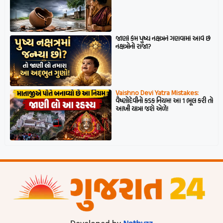
જાણો કેમ પુષ્ય નક્ષત્રને ગણવામાં આવે છે
નક્ષત્રોનો રાજા?
Vaishno Devi Yatra Mistakes:
વૈષ્ણોદેવીનો કડક નિયમ! આ 1 ભૂલ કરી તો
આખી યાત્રા જશે એળે!