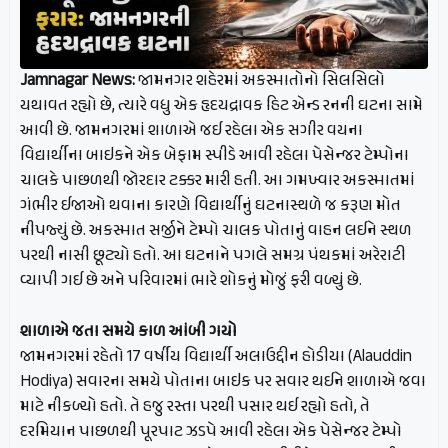
Jamnagar News:
જામનગર શહેરમાં અકસ્માતોનો સિલસિલો
યથાવત રહ્યો છે, ત્યારે વધુ એક હૃદયદ્રાવક હિટ એન્ડ રનની ઘટના સામે
આવી છે. જામનગરમાં શાળાએ જઈ રહેલા એક સગીર વયના
વિદ્યાર્થીના બાઇકને એક બેફામ સ્પીડે આવી રહેલા પેસેન્જર ટેમ્પોના
ચાલકે પાછળથી જોરદાર ટક્કર મારી હતી. આ ગમખ્વાર અકસ્માતમાં
ગંભીર ઈજાઓ થવાના કારણે વિદ્યાર્થીનું ઘટનાસ્થળે જ કરૂણ મોત
નીપજ્યું છે. અકસ્માત સર્જીને ટેમ્પો ચાલક પોતાનું વાહન લઈને સ્થળ
પરથી નાસી છૂટ્યો હતો. આ ઘટનાને પગલે સમગ્ર પંથકમાં અરેરાટી
વ્યાપી ગઈ છે અને પરિવારમાં ભારે શોકનું મોજું ફરી વળ્યું છે.
શાળાએ જતા સમયે કાળ આંબી ગયો
જામનગરમાં રહેતો 17 વર્ષીય વિદ્યાર્થી અલાઉદ્દીન હોડીયા (Alauddin
Hodiya) સવારના સમયે પોતાના બાઇક પર સવાર થઈને શાળાએ જવા
માટે નીકળ્યો હતો. તે હજુ રસ્તા પરથી પસાર થઈ રહ્યો હતો, તે
દરમિયાન પાછળથી પૂરપાટ ઝડપે આવી રહેલા એક પેસેન્જર ટેમ્પો