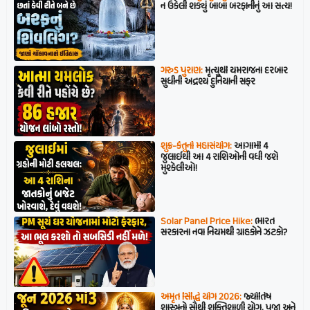
ન ઉકેલી શક્યું બાબા બરફાનીનું આ સત્ય!
ગરુડ પુરાણ:
મૃત્યુથી યમરાજના દરબાર
સુધીની અદ્રશ્ય દુનિયાની સફર
શુક્ર-કેતુનો મહાસંયોગ:
આગામી 4
જુલાઈથી આ 4 રાશિઓની વધી જશે
મુશ્કેલીઓ!
Solar Panel Price Hike:
ભારત
સરકારના નવા નિયમથી ગ્રાહકોને ઝટકો?
અમૃત સિદ્ધિ યોગ 2026:
જ્યોતિષ
શાસ્ત્રનો સૌથી શક્તિશાળી યોગ, પૂજા અને