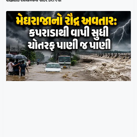
શૈક્ષણિક સંસ્થાઓમાં જાહેર કરી રજા