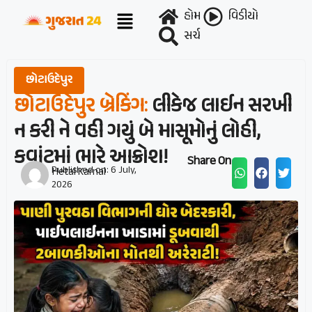
હોમ
વિડીયો
સર્ચ
છોટાઉદેપુર
છોટાઉદેપુર બ્રેકિંગ:
લીકેજ લાઈન સરખી
ન કરી ને વહી ગયું બે માસૂમોનું લોહી,
કવાંટમાં ભારે આક્રોશ!
Share On :
Published on:
6 July,
Hetal Karnal
2026