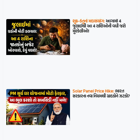
શુક્ર-કેતુનો મહાસંયોગ:
આગામી 4
જુલાઈથી આ 4 રાશિઓની વધી જશે
મુશ્કેલીઓ!
Solar Panel Price Hike:
ભારત
સરકારના નવા નિયમથી ગ્રાહકોને ઝટકો?