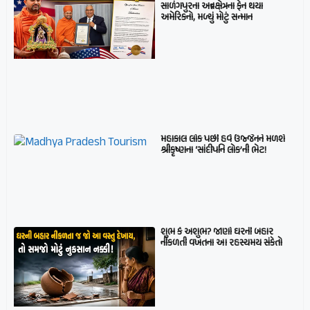
સાળંગપુરના અન્નક્ષેત્રના ફેન થયા
અમેરિકનો, મળ્યું મોટું સન્માન
મહાકાલ લોક પછી હવે ઉજ્જૈનને મળશે
શ્રીકૃષ્ણના ‘સાંદીપનિ લોક’ની ભેટ!
શુભ કે અશુભ? જાણો ઘરની બહાર
નીકળતી વખતના આ રહસ્યમય સંકેતો