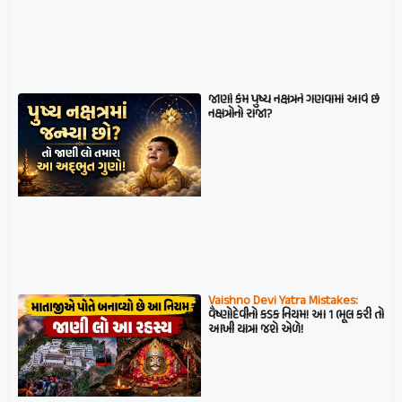
જાણો કેમ પુષ્ય નક્ષત્રને ગણવામાં આવે છે
નક્ષત્રોનો રાજા?
Vaishno Devi Yatra Mistakes:
વૈષ્ણોદેવીનો કડક નિયમ! આ 1 ભૂલ કરી તો
આખી યાત્રા જશે એળે!