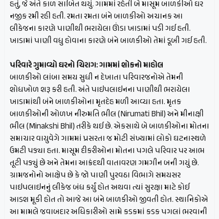
હતું, જે અંતે કાળ સાબિત થયું. ગામમાં રહેતી બે માસૂમ બાળકીઓ ઘર
નજીક રમી રહી હતી. રમતા રમતા બંને બાળકીઓ અચાનક આ
લીકેજના કારણે પાણીથી ભરાયેલા ઊંડા ખાડામાં પડી ગઈ હતી.
ખાડામાં પાણી વધુ હોવાના કારણે બંને બાળકીઓ તેમાં ડૂબી ગઈ હતી.
પરિવારે ગુમાવ્યો ઘરનો ચિરાગ: ગામમાં શોકનો માહોલ
બાળકીઓ લાંબા સમય સુધી ન દેખાતા પરિવારજનોએ તેમની
શોધખોળ શરૂ કરી હતી. અંતે પાઇપલાઇનના પાણીથી ભરાયેલા
ખાડામાંથી બંને બાળકીઓના મૃતદેહ મળી આવ્યા હતા. મૃતક
બાળકીઓની ઓળખ નીરુમતિ ભીલ (Nirumati Bhil) અને મીનાક્ષી
ભીલ (Minakshi Bhil) તરીકે થઈ છે. એકસાથે બે બાળકીઓના મોતના
સમાચાર વાયુવેગે ગામમાં પ્રસરતા જ મોટી સંખ્યામાં લોકો ઘટનાસ્થળે
ઉમટી પડ્યા હતા. માસૂમ દીકરીઓના મોતના પગલે પરિવાર પર આભ
તૂટી પડ્યું છે અને તેમના આક્રંદથી વાતાવરણ ગમગીન બની ગયું છે.
ગ્રામજનોનો આક્ષેપ છે કે જો પાણી પુરવઠા વિભાગે સમયસર
પાઇપલાઇનનું લીકેજ બંધ કર્યું હોત અથવા ત્યાં સુરક્ષા માટે કોઈ
આડશ મૂકી હોત તો આજે આ બંને બાળકીઓ જીવતી હોત. સ્થાનિકોએ
આ મામલે જવાબદાર અધિકારીઓ સામે કડકમાં કડક પગલાં ભરવાની