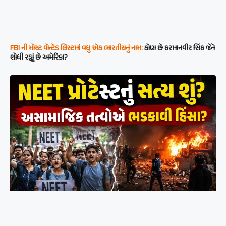
FBI ની મોસ્ટ વોન્ટેડ લિસ્ટમાં વધુ એક ભારતીયનું નામ:
કોણ છે હરમાનવીર સિંહ જેને
શોધી રહ્યું છે અમેરિકા?