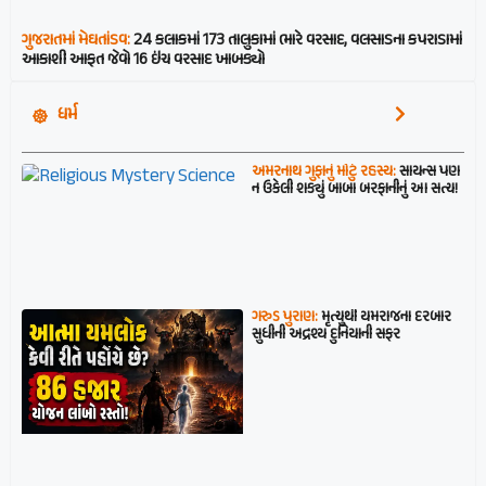
ગુજરાતમાં મેઘતાંડવ:
24 કલાકમાં 173 તાલુકામાં ભારે વરસાદ, વલસાડના કપરાડામાં
આકાશી આફત જેવો 16 ઇંચ વરસાદ ખાબક્યો
ધર્મ
અમરનાથ ગુફાનું મોટું રહસ્ય:
સાયન્સ પણ
ન ઉકેલી શક્યું બાબા બરફાનીનું આ સત્ય!
ગરુડ પુરાણ:
મૃત્યુથી યમરાજના દરબાર
સુધીની અદ્રશ્ય દુનિયાની સફર