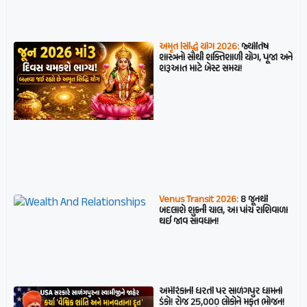
અમૃત સિદ્ધિ યોગ 2026:
જ્યોતિષ
શાસ્ત્રનો સૌથી શક્તિશાળી યોગ, પૂજા અને
શરૂઆત માટે બેસ્ટ સમય!
Venus Transit 2026:
8 જૂનથી
બદલાશે શુક્રની ચાલ, આ પાંચ રાશિવાળા
થઈ જાવ સાવધાન!
અમેરિકાની ધરતી પર સાળંગપુર ધામનો
ડંકો! રોજ 25,000 લોકોને મફત ભોજન!