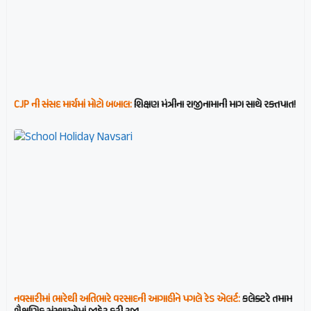
CJP ની સંસદ માર્ચમાં મોટો બબાલ:
શિક્ષણ મંત્રીના રાજીનામાની માગ સાથે રક્તપાત!
નવસારીમાં ભારેથી અતિભારે વરસાદની આગાહીને પગલે રેડ એલર્ટ:
કલેક્ટરે તમામ