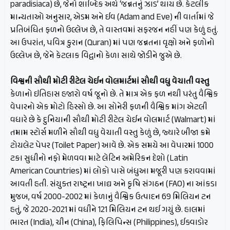
paradisiaca) છે, જેનો શાબ્દિક અર્થ ‘જન્નતનું ઝાડ’ થાય છે. કેટલીક
માન્યતાઓ અનુસાર, એડમ અને ઈવ (Adam and Eve) ની વાર્તામાં જે
પ્રતિબંધિત ફળનો ઉલ્લેખ છે, તે વાસ્તવમાં સફરજન નહીં પણ કેળું હતું.
આ ઉપરાંત, પવિત્ર કુરાન (Quran) માં પણ જન્નતના વૃક્ષો અને ફળોનો
ઉલ્લેખ છે, જેને કેટલાક વિદ્વાનો કેળા સાથે જોડીને જુએ છે.
વિશ્વની સૌથી મોટી રીટેલ ચેઈન વોલમાર્ટમાં સૌથી વધુ વેચાતી વસ્તુ
કેળાનો ઇતિહાસ હજારો વર્ષ જૂનો છે. તે માત્ર એક ફળ નથી પરંતુ વૈશ્વિક
વેપારનો એક મોટો હિસ્સો છે. આ સોનેરી ફળની વૈશ્વિક માંગ એટલી
વધારે છે કે દુનિયાની સૌથી મોટી રીટેલ ચેઈન વોલમાર્ટ (Walmart) માં
તમામ સ્ટોર્સ મળીને સૌથી વધુ વેચાતી વસ્તુ કેળું છે, જ્યારે બીજા ક્રમે
ટોયલેટ પેપર (Toilet Paper) આવે છે. એક સમયે આ વેપારમાં 1000
ટકા સુધીનો નફો મેળવવા માટે લેટિન અમેરિકન દેશો (Latin
American Countries) માં લોકો પાસે બંધુઆ મજૂરી પણ કરાવવામાં
આવતી હતી. સંયુક્ત રાષ્ટ્રના ખાદ્ય અને કૃષિ સંગઠન (FAO) ના આંકડા
મુજબ, વર્ષ 2000-2002 માં કેળાનું વૈશ્વિક ઉત્પાદન 69 મિલિયન ટન
હતું, જે 2020-2021 માં વધીને 121 મિલિયન ટન થઈ ગયું છે. હાલમાં
ભારત (India), ચીન (China), ફિલિપિન્સ (Philippines), ઈક્વાડોર