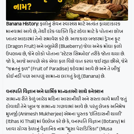
Banana History:
ફળોનું સેવન સ્વાસ્થ્ય માટે અત્યંત ફાયદાકારક
માનવામાં આવે છે, તેથી દરેક વ્યક્તિ ફિટ રહેવા માટે કે પોતાના શોખ
ખાતર આહારમાં તેનો સમાવેશ કરે છે. આજકાલ બજારમાં ડ્રેગન ફ્રૂટ
(Dragon Fruit) અને બ્લુબેરી (Blueberry) જેવા અનેક મોંઘા ફળો
ઉપલબ્ધ છે, જેને લોકો પોતાના ‘સ્ટેટસ સિમ્બોલ’ તરીકે જોતા થયા છે.
જો કે, આજે આપણે એક એવા ફળ વિશે વાત કરવા જઈ રહ્યા છીએ, જેને
“જન્નતનું ફળ” (Fruit of Paradise) કહેવામાં આવે છે અને તે બીજું
કોઈ નહીં પણ આપણું સામાન્ય લાગતું કેળું (Banana) છે.
વનસ્પતિ વિજ્ઞાન અને ધાર્મિક માન્યતાઓ સાથે કનેક્શન
સામાન્ય રીતે કેળું બારેય મહિના આસાનીથી અને સસ્તા ભાવે મળી જતું
હોવાથી તેને ખૂબ જ સામાન્ય ગણવામાં આવે છે. પરંતુ લેખક અનિમેષ
મુખર્જી (Animesh Mukherjee) એમના પુસ્તક ‘ઇતિહાસની થાળી’
(Itihas Ki Thali) માં ઉલ્લેખ કરે છે કે, વનસ્પતિ વિજ્ઞાન (Botany) માં
ખાવા યોગ્ય કેળાનું વૈજ્ઞાનિક નામ “મૂસા પેરાડિઝિકા” (Musa