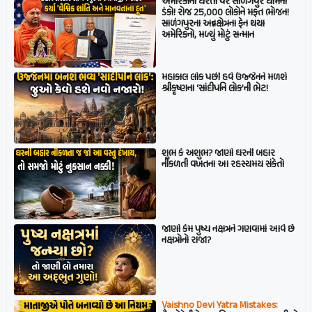
અમેરિકાની ધરતી પર સાળંગપુર ધામનો
ડંકો! રોજ 25,000 લોકોને મફત ભોજન!
સાળંગપુરના અન્નક્ષેત્રના ફેન થયા
અમેરિકનો, મળ્યું મોટું સન્માન
મહાકાલ લોક પછી હવે ઉજ્જૈનને મળશે
શ્રીકૃષ્ણના ‘સાંદીપનિ લોક’ની ભેટ!
શુભ કે અશુભ? જાણો ઘરની બહાર
નીકળતી વખતના આ રહસ્યમય સંકેતો
જાણો કેમ પુષ્ય નક્ષત્રને ગણવામાં આવે છે
નક્ષત્રોનો રાજા?
Vaishno Devi Yatra Mistakes: