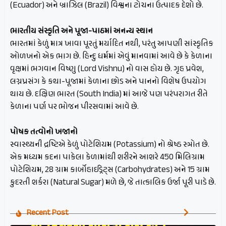
(Ecuador) અને બ્રાઝિલ (Brazil) વિશ્વના ટોચના ઉત્પાદક દેશો છે.
ભારતીય સંસ્કૃતિ અને પૂજા-પાઠમાં અનન્ય સ્થાન
ભારતમાં કેળું માત્ર ખાવા પૂરતું મર્યાદિત નથી, પરંતુ આપણી સાંસ્કૃતિક
ઓળખનો એક ભાગ છે. હિન્દુ ધર્મમાં એવું માનવામાં આવે છે કે કેળાના
વૃક્ષમાં ભગવાન વિષ્ણુ (Lord Vishnu) નો વાસ હોય છે. ગૃહ પ્રવેશ,
લગ્નપ્રસંગ કે કથા-પૂજામાં કેળાના છોડ અને પાનનો વિશેષ ઉપયોગ
થાય છે. દક્ષિણ ભારત (South India) માં આજે પણ પરંપરાગત રીતે
કેળાના પર્ણ પર ભોજન પીરસવામાં આવે છે.
પોષક તત્વોનો ખજાનો
સ્વાસ્થ્યની દ્રષ્ટિએ કેળું પોટેશિયમ (Potassium) નો શ્રેષ્ઠ સ્ત્રોત છે.
એક મધ્યમ કદના પાકેલા કેળામાંથી શરીરને આશરે 450 મિલિગ્રામ
પોટેશિયમ, 28 ગ્રામ કાર્બોહાઈડ્રેટ્સ (Carbohydrates) અને 15 ગ્રામ
કુદરતી શર્કરા (Natural Sugar) મળે છે, જે તાત્કાલિક ઉર્જા પૂરી પાડે છે.
Recent Post