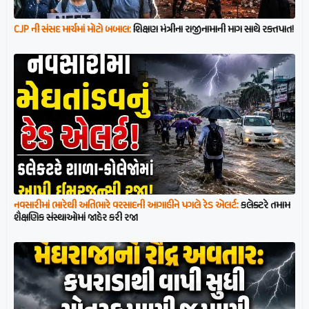
CJP ની સંસદ માર્ચમાં મોટો બબાલ:
શિક્ષણ મંત્રીના રાજીનામાની માગ સાથે રક્તપાત!
નવસારીમાં ભારેથી અતિભારે વરસાદની આગાહીને પગલે રેડ એલર્ટ:
કલેક્ટરે તમામ
શૈક્ષણિક સંસ્થાઓમાં જાહેર કરી રજા