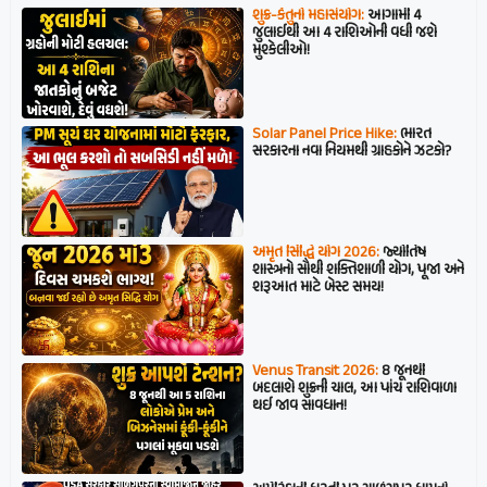
શુક્ર-કેતુનો મહાસંયોગ:
આગામી 4
જુલાઈથી આ 4 રાશિઓની વધી જશે
મુશ્કેલીઓ!
Solar Panel Price Hike:
ભારત
સરકારના નવા નિયમથી ગ્રાહકોને ઝટકો?
અમૃત સિદ્ધિ યોગ 2026:
જ્યોતિષ
શાસ્ત્રનો સૌથી શક્તિશાળી યોગ, પૂજા અને
શરૂઆત માટે બેસ્ટ સમય!
Venus Transit 2026:
8 જૂનથી
બદલાશે શુક્રની ચાલ, આ પાંચ રાશિવાળા
થઈ જાવ સાવધાન!