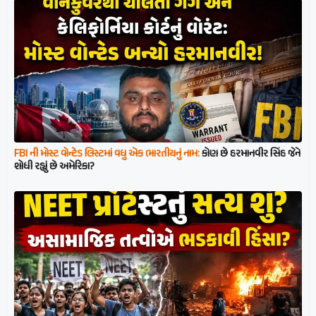
FBI ની મોસ્ટ વોન્ટેડ લિસ્ટમાં વધુ એક ભારતીયનું નામ:
કોણ છે હરમાનવીર સિંહ જેને
શોધી રહ્યું છે અમેરિકા?