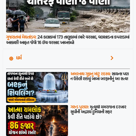
ગુજરાતમાં મેઘતાંડવ:
24 કલાકમાં 173 તાલુકામાં ભારે વરસાદ, વલસાડના કપરાડામાં
આકાશી આફત જેવો 16 ઇંચ વરસાદ ખાબક્યો
ધર્મ
અમરનાથ ગુફાનું મોટું રહસ્ય:
સાયન્સ પણ
ન ઉકેલી શક્યું બાબા બરફાનીનું આ સત્ય!
ગરુડ પુરાણ:
મૃત્યુથી યમરાજના દરબાર
સુધીની અદ્રશ્ય દુનિયાની સફર